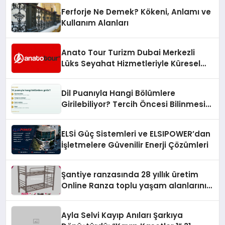
Ferforje Ne Demek? Kökeni, Anlamı ve
Kullanım Alanları
Anato Tour Turizm Dubai Merkezli
Lüks Seyahat Hizmetleriyle Küresel
Turizmde Öne Çıkıyor
Dil Puanıyla Hangi Bölümlere
Girilebiliyor? Tercih Öncesi Bilinmesi
Gerekenler
ELSİ Güç Sistemleri ve ELSIPOWER’dan
İşletmelere Güvenilir Enerji Çözümleri
Şantiye ranzasında 28 yıllık üretim
Online Ranza toplu yaşam alanlarını
tek elden donatıyor
Ayla Selvi Kayıp Anıları Şarkıya