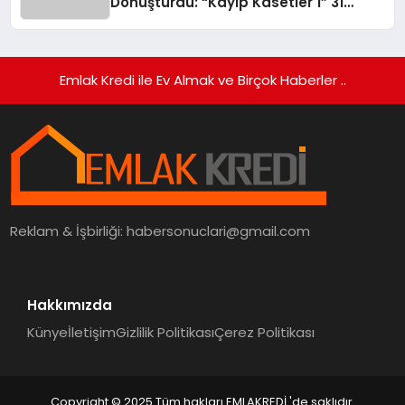
Dönüştürdü: “Kayıp Kasetler 1” 31
Temmuz’da Yayında
Emlak Kredi ile Ev Almak ve Birçok Haberler ..
Reklam & İşbirliği:
habersonuclari@gmail.com
Hakkımızda
Künye
İletişim
Gizlilik Politikası
Çerez Politikası
Copyright © 2025 Tüm hakları EMLAKREDİ 'de saklıdır.