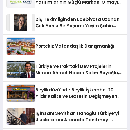
Yatırımlarının Güçlü Markası Olmayı
Sürdürüyor
Diş Hekimliğinden Edebiyata Uzanan
Çok Yönlü Bir Yaşam: Yeşim Şahin
Yaman
Portekiz Vatandaşlık Danışmanlığı
Türkiye ve Irak’taki Dev Projelerin
Mimarı Ahmet Hasan Salim Beyoğlu,
10 Milyon Metrekarelik “Al Yusuf
Holding Industrial City” Projesini
Beylikdüzü’nde Beylik İşkembe, 20
Hayata Geçirecek
Yıldır Kalite ve Lezzetin Değişmeyen
Adresi
İş İnsanı Seyithan Hanoğlu Türkiye’yi
Uluslararası Arenada Tanıtmayı
Hedefliyor