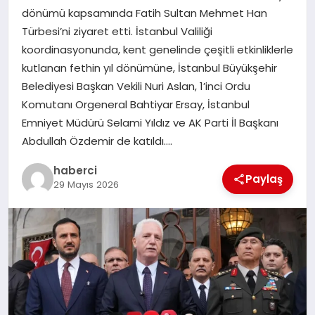
dönümü kapsamında Fatih Sultan Mehmet Han
Türbesi’ni ziyaret etti. İstanbul Valiliği
SIYASET
koordinasyonunda, kent genelinde çeşitli etkinliklerle
kutlanan fethin yıl dönümüne, İstanbul Büyükşehir
SPOR
Belediyesi Başkan Vekili Nuri Aslan, 1’inci Ordu
Komutanı Orgeneral Bahtiyar Ersay, İstanbul
TEKNOLOJI
Emniyet Müdürü Selami Yıldız ve AK Parti İl Başkanı
Abdullah Özdemir de katıldı….
YAŞAM
haberci
Paylaş
29 Mayıs 2026