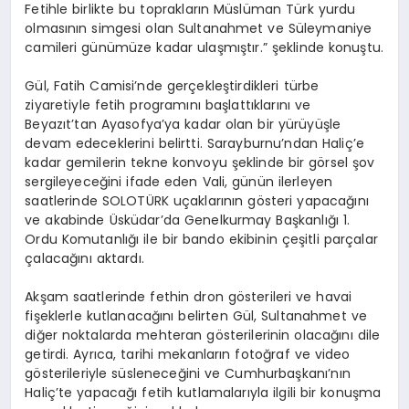
Fetihle birlikte bu toprakların Müslüman Türk yurdu
olmasının simgesi olan Sultanahmet ve Süleymaniye
camileri günümüze kadar ulaşmıştır.” şeklinde konuştu.
Gül, Fatih Camisi’nde gerçekleştirdikleri türbe
ziyaretiyle fetih programını başlattıklarını ve
Beyazıt’tan Ayasofya’ya kadar olan bir yürüyüşle
devam edeceklerini belirtti. Sarayburnu’ndan Haliç’e
kadar gemilerin tekne konvoyu şeklinde bir görsel şov
sergileyeceğini ifade eden Vali, günün ilerleyen
saatlerinde SOLOTÜRK uçaklarının gösteri yapacağını
ve akabinde Üsküdar’da Genelkurmay Başkanlığı 1.
Ordu Komutanlığı ile bir bando ekibinin çeşitli parçalar
çalacağını aktardı.
Akşam saatlerinde fethin dron gösterileri ve havai
fişeklerle kutlanacağını belirten Gül, Sultanahmet ve
diğer noktalarda mehteran gösterilerinin olacağını dile
getirdi. Ayrıca, tarihi mekanların fotoğraf ve video
gösterileriyle süsleneceğini ve Cumhurbaşkanı’nın
Haliç’te yapacağı fetih kutlamalarıyla ilgili bir konuşma