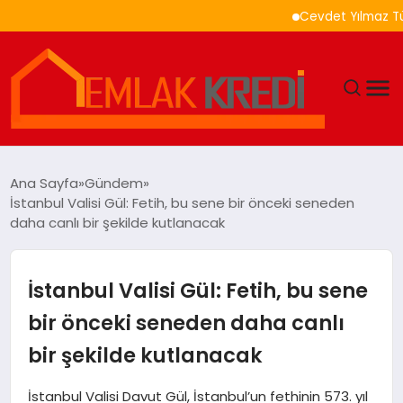
Cevdet Yılmaz Türkiye 
GÜNDEM
Ana Sayfa
Gündem
İstanbul Valisi Gül: Fetih, bu sene bir önceki seneden
EKONOMI
daha canlı bir şekilde kutlanacak
DÜNYA
İstanbul Valisi Gül: Fetih, bu sene
EĞITIM
bir önceki seneden daha canlı
bir şekilde kutlanacak
MAGAZIN
İstanbul Valisi Davut Gül, İstanbul’un fethinin 573. yıl
SAĞLIK