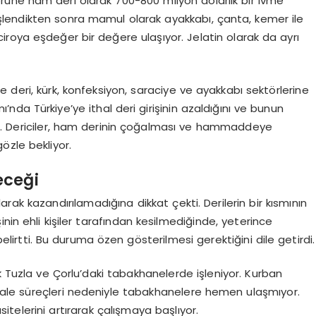
örüne ham deri olarak 700-800 milyon dolarlık bir ivme
 işlendikten sonra mamul olarak ayakkabı, çanta, kemer ile
 ciroya eşdeğer bir değere ulaşıyor. Jelatin olarak da ayrı
 deri, kürk, konfeksiyon, saraciye ve ayakkabı sektörlerine
da Türkiye’ye ithal deri girişinin azaldığını ve bunun
dı. Dericiler, ham derinin çoğalması ve hammaddeye
özle bekliyor.
eceği
rak kazandırılamadığına dikkat çekti. Derilerin bir kısmının
nin ehli kişiler tarafından kesilmediğinde, yeterince
lirtti. Bu duruma özen gösterilmesi gerektiğini dile getirdi.
k Tuzla ve Çorlu’daki tabakhanelerde işleniyor. Kurban
ale süreçleri nedeniyle tabakhanelere hemen ulaşmıyor.
telerini artırarak çalışmaya başlıyor.