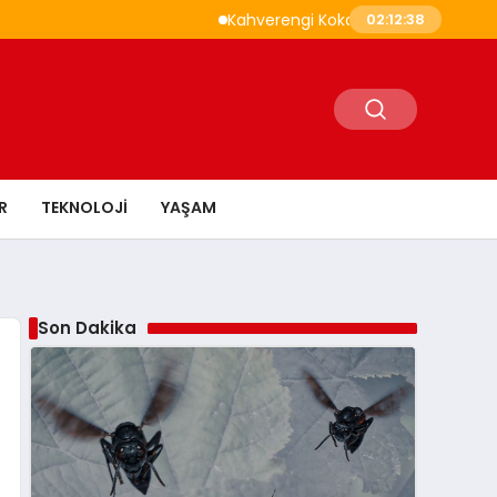
Kahverengi Kokarca İle Savaşta 1,6 Milyo
02:12:39
R
TEKNOLOJI
YAŞAM
Son Dakika