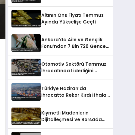
Açıkladı
Altının Ons Fiyatı Temmuz
Ayında Yükselişe Geçti
Ankara’da Aile ve Gençlik
Fonu’ndan 7 Bin 726 Gence
Faizsiz Evlilik Kredisi Desteği
Otomotiv Sektörü Temmuz
İhracatında Liderliğini
Sürdürdü
Türkiye Haziran’da
İhracatta Rekor Kırdı İthalat
Da Arttı
Kıymetli Madenlerin
Dijitalleşmesi ve Borsada
İşlem Görmesi İçin Yeni
Düzenleme Yayımlandı