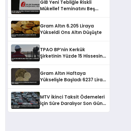
GİB Yeni Tebliğle Riskli
Mükellef Teminatını Beş
Katına Yükseltti
Gram Altın 6.205 Liraya
Yükseldi Ons Altın Düşüşte
TPAO BP’nin Kerkük
Şirketinin Yüzde 15 Hissesini
Aldı
Gram Altın Haftaya
Yükselişle Başladı 6237 Lirayı
Gördü
MTV İkinci Taksit Ödemeleri
İçin Süre Daralıyor Son Gün
Cuma