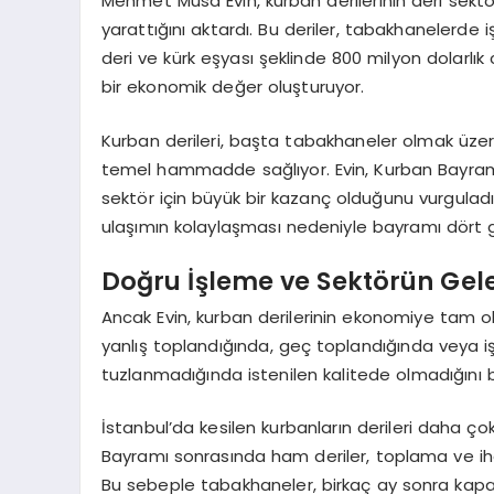
Mehmet Musa Evin, kurban derilerinin deri sekt
yarattığını aktardı. Bu deriler, tabakhanelerde
deri ve kürk eşyası şeklinde 800 milyon dolarlık
bir ekonomik değer oluşturuyor.
Kurban derileri, başta tabakhaneler olmak üzere
temel hammadde sağlıyor. Evin, Kurban Bayramı’n
sektör için büyük bir kazanç olduğunu vurgula
ulaşımın kolaylaşması nedeniyle bayramı dört g
Doğru İşleme ve Sektörün Gel
Ancak Evin, kurban derilerinin ekonomiye tam ola
yanlış toplandığında, geç toplandığında veya işi
tuzlanmadığında istenilen kalitede olmadığını be
İstanbul’da kesilen kurbanların derileri daha ço
Bayramı sonrasında ham deriler, toplama ve ih
Bu sebeple tabakhaneler, birkaç ay sonra kapasi