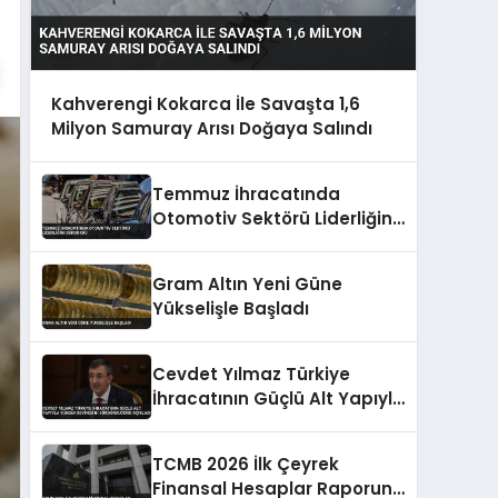
Kahverengi Kokarca İle Savaşta 1,6
Milyon Samuray Arısı Doğaya Salındı
Temmuz İhracatında
Otomotiv Sektörü Liderliğini
Sürdürdü
Gram Altın Yeni Güne
Yükselişle Başladı
Cevdet Yılmaz Türkiye
İhracatının Güçlü Alt Yapıyla
Yüksek Seviyesini
Sürdürdüğünü Açıkladı
TCMB 2026 İlk Çeyrek
Finansal Hesaplar Raporunu