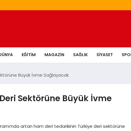
DÜNYA
EĞITIM
MAGAZIN
SAĞLIK
SIYASET
SPO
Sektörüne Büyük İvme Sağlayacak
Deri Sektörüne Büyük İvme
amı’nda artan ham deri tedarikinin Türkiye deri sektörüne