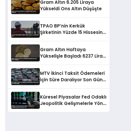
Gram Altın 6.205 Liraya
Yükseldi Ons Altın Düşüşte
TPAO BP’nin Kerkük
Şirketinin Yüzde 15 Hissesini
Aldı
Gram Altın Haftaya
Yükselişle Başladı 6237 Lirayı
Gördü
MTV İkinci Taksit Ödemeleri
İçin Süre Daralıyor Son Gün
Cuma
Küresel Piyasalar Fed Odaklı
Jeopolitik Gelişmelerle Yön
Buluyor