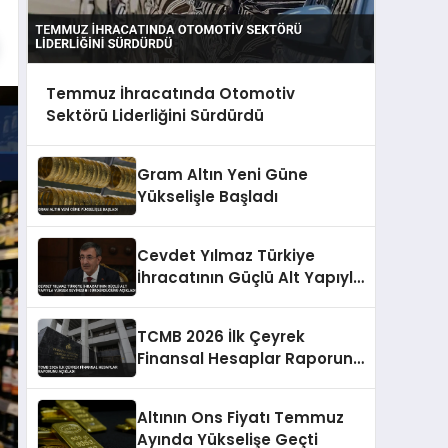
Temmuz İhracatında Otomotiv
Sektörü Liderliğini Sürdürdü
Gram Altın Yeni Güne
Yükselişle Başladı
Cevdet Yılmaz Türkiye
İhracatının Güçlü Alt Yapıyla
Yüksek Seviyesini
Sürdürdüğünü Açıkladı
TCMB 2026 İlk Çeyrek
Finansal Hesaplar Raporunu
Açıkladı
Altının Ons Fiyatı Temmuz
Ayında Yükselişe Geçti