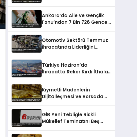
Ankara’da Aile ve Gençlik
Fonu’ndan 7 Bin 726 Gence
Faizsiz Evlilik Kredisi Desteği
Otomotiv Sektörü Temmuz
İhracatında Liderliğini
Sürdürdü
Türkiye Haziran’da
İhracatta Rekor Kırdı İthalat
Da Arttı
Kıymetli Madenlerin
Dijitalleşmesi ve Borsada
İşlem Görmesi İçin Yeni
Düzenleme Yayımlandı
GİB Yeni Tebliğle Riskli
Mükellef Teminatını Beş
Katına Yükseltti