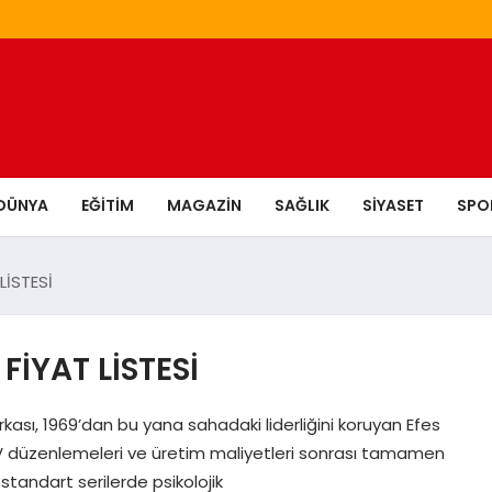
DÜNYA
EĞITIM
MAGAZIN
SAĞLIK
SIYASET
SPO
LİSTESİ
FİYAT LİSTESİ
rkası, 1969’dan bu yana sahadaki liderliğini koruyan Efes
ni ÖTV düzenlemeleri ve üretim maliyetleri sonrası tamamen
 standart serilerde psikolojik