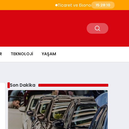
Ticaret ve Ekonomik Kulübü Genel Başkanı 
15:28:11
R
TEKNOLOJI
YAŞAM
Son Dakika