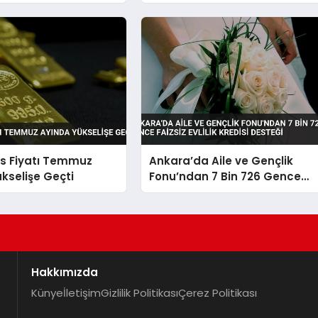
Yüksek Seviyesini
Sürdürdüğünü Açıkladı
ns Fiyatı Temmuz
Ankara’da Aile ve Gençlik
kselişe Geçti
Fonu’ndan 7 Bin 726 Gence
Faizsiz Evlilik Kredisi Desteği
Hakkımızda
Künye
İletişim
Gizlilik Politikası
Çerez Politikası