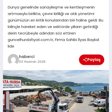
Dünya genelinde sanayileşme ve kentleşmenin
SIYASET
artmasıyla birlikte, çevre kirliliği ve atık yönetimi
günümüzün en kritik konularından biri haline geldi. Bu
SPOR
bilinçle hareket eden ve sektörde yılların getirdiği
derin tecrübeyle adından söz ettiren
TEKNOLOJI
guncelhurdafiyati.com.tr, Firma Sahibi İlyas Baykal
lide
YAŞAM
haberci
Paylaş
03 Haziran 2026