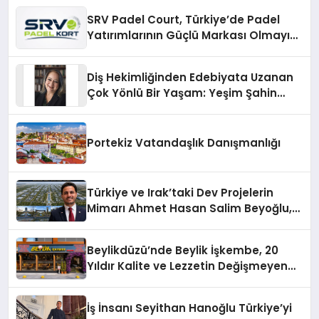
SRV Padel Court, Türkiye’de Padel
Yatırımlarının Güçlü Markası Olmayı
Sürdürüyor
Diş Hekimliğinden Edebiyata Uzanan
Çok Yönlü Bir Yaşam: Yeşim Şahin
Yaman
Portekiz Vatandaşlık Danışmanlığı
Türkiye ve Irak’taki Dev Projelerin
Mimarı Ahmet Hasan Salim Beyoğlu,
10 Milyon Metrekarelik “Al Yusuf
Holding Industrial City” Projesini
Beylikdüzü’nde Beylik İşkembe, 20
Hayata Geçirecek
Yıldır Kalite ve Lezzetin Değişmeyen
Adresi
İş İnsanı Seyithan Hanoğlu Türkiye’yi