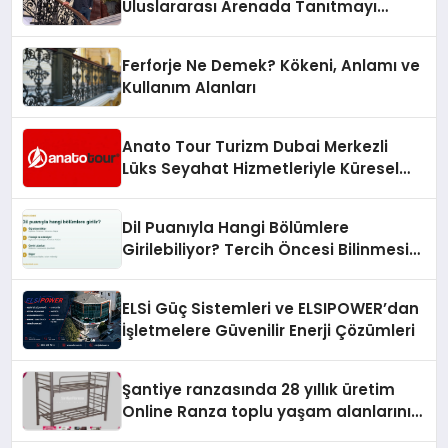
Uluslararası Arenada Tanıtmayı
Hedefliyor
Ferforje Ne Demek? Kökeni, Anlamı ve
Kullanım Alanları
Anato Tour Turizm Dubai Merkezli
Lüks Seyahat Hizmetleriyle Küresel
Turizmde Öne Çıkıyor
Dil Puanıyla Hangi Bölümlere
Girilebiliyor? Tercih Öncesi Bilinmesi
Gerekenler
ELSİ Güç Sistemleri ve ELSIPOWER’dan
İşletmelere Güvenilir Enerji Çözümleri
Şantiye ranzasında 28 yıllık üretim
Online Ranza toplu yaşam alanlarını
tek elden donatıyor