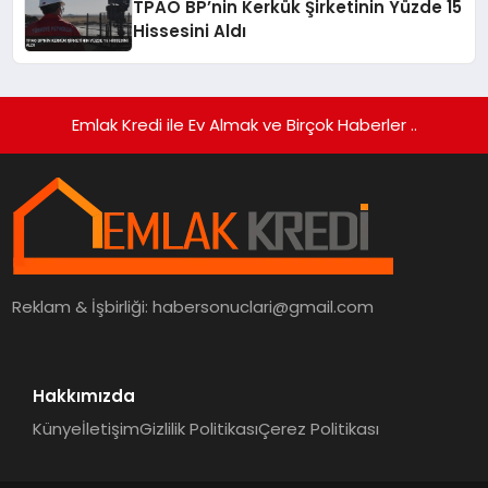
TPAO BP’nin Kerkük Şirketinin Yüzde 15
Hissesini Aldı
Emlak Kredi ile Ev Almak ve Birçok Haberler ..
Reklam & İşbirliği:
habersonuclari@gmail.com
Hakkımızda
Künye
İletişim
Gizlilik Politikası
Çerez Politikası