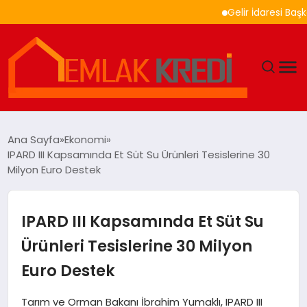
Gelir İdaresi Başkanlı
GÜNDEM
Ana Sayfa
Ekonomi
IPARD III Kapsamında Et Süt Su Ürünleri Tesislerine 30
EKONOMI
Milyon Euro Destek
DÜNYA
IPARD III Kapsamında Et Süt Su
EĞITIM
Ürünleri Tesislerine 30 Milyon
Euro Destek
MAGAZIN
Tarım ve Orman Bakanı İbrahim Yumaklı, IPARD III
SAĞLIK