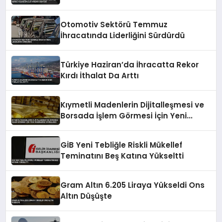
Desteği
Otomotiv Sektörü Temmuz
İhracatında Liderliğini Sürdürdü
Türkiye Haziran’da İhracatta Rekor
Kırdı İthalat Da Arttı
Kıymetli Madenlerin Dijitalleşmesi ve
Borsada İşlem Görmesi İçin Yeni
Düzenleme Yayımlandı
GİB Yeni Tebliğle Riskli Mükellef
Teminatını Beş Katına Yükseltti
Gram Altın 6.205 Liraya Yükseldi Ons
Altın Düşüşte