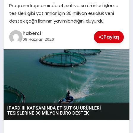
Programı kapsamında et, süt ve su ürünleri işleme
tesisleri gibi yatırımlar için 30 milyon euroluk yeni
SIYASET
destek çağrı ilanının yayımlandığını duyurdu.
SPOR
haberci
Paylaş
08 Haziran 2026
TEKNOLOJI
YAŞAM