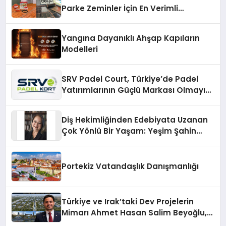
Parke Zeminler İçin En Verimli
Çözümler
Yangına Dayanıklı Ahşap Kapıların
Modelleri
SRV Padel Court, Türkiye’de Padel
Yatırımlarının Güçlü Markası Olmayı
Sürdürüyor
Diş Hekimliğinden Edebiyata Uzanan
Çok Yönlü Bir Yaşam: Yeşim Şahin
Yaman
Portekiz Vatandaşlık Danışmanlığı
Türkiye ve Irak’taki Dev Projelerin
Mimarı Ahmet Hasan Salim Beyoğlu,
10 Milyon Metrekarelik “Al Yusuf