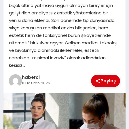
bıçak altına yatmaya uygun olmayan bireyler için
geliştirilen ameliyatsız estetik yöntemlerine bir
SIYASET
yenisi daha eklendi. Son dönemde tıp dünyasında
sıkça konuşulan medikal enzim bileşenleri, hem
SPOR
estetik hem de fonksiyonel burun şikayetlerinde
alternatif bir kulvar açıyor. Gelişen medikal teknoloji
TEKNOLOJI
ve biyokimya alanındaki ilerlemeler, estetik
cerrahide “minimal invaziv” olarak adlandırılan,
YAŞAM
kesisiz…
haberci
Paylaş
11 Haziran 2026