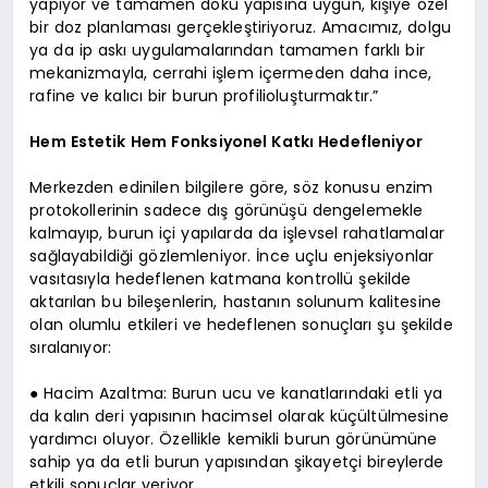
yapıyor ve tamamen doku yapısına uygun, kişiye özel
bir doz planlaması gerçekleştiriyoruz. Amacımız, dolgu
ya da ip askı uygulamalarından tamamen farklı bir
mekanizmayla, cerrahi işlem içermeden daha ince,
rafine ve kalıcı bir burun profilioluşturmaktır.”
Hem Estetik Hem Fonksiyonel Katkı Hedefleniyor
Merkezden edinilen bilgilere göre, söz konusu enzim
protokollerinin sadece dış görünüşü dengelemekle
kalmayıp, burun içi yapılarda da işlevsel rahatlamalar
sağlayabildiği gözlemleniyor. İnce uçlu enjeksiyonlar
vasıtasıyla hedeflenen katmana kontrollü şekilde
aktarılan bu bileşenlerin, hastanın solunum kalitesine
olan olumlu etkileri ve hedeflenen sonuçları şu şekilde
sıralanıyor:
● Hacim Azaltma: Burun ucu ve kanatlarındaki etli ya
da kalın deri yapısının hacimsel olarak küçültülmesine
yardımcı oluyor. Özellikle kemikli burun görünümüne
sahip ya da etli burun yapısından şikayetçi bireylerde
etkili sonuçlar veriyor.