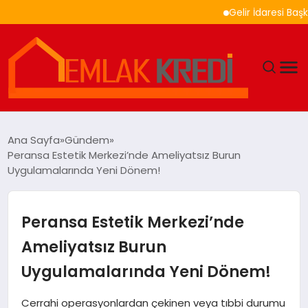
Gelir İdaresi Başkanlığ
GÜNDEM
Ana Sayfa
Gündem
Peransa Estetik Merkezi’nde Ameliyatsız Burun
EKONOMI
Uygulamalarında Yeni Dönem!
DÜNYA
Peransa Estetik Merkezi’nde
EĞITIM
Ameliyatsız Burun
Uygulamalarında Yeni Dönem!
MAGAZIN
Cerrahi operasyonlardan çekinen veya tıbbi durumu
SAĞLIK