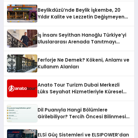
Holding Industrial City” Projesini
Beylikdüzü’nde Beylik İşkembe, 20
Hayata Geçirecek
Yıldır Kalite ve Lezzetin Değişmeyen
Adresi
İş İnsanı Seyithan Hanoğlu Türkiye’yi
Uluslararası Arenada Tanıtmayı
Hedefliyor
Ferforje Ne Demek? Kökeni, Anlamı ve
Kullanım Alanları
Anato Tour Turizm Dubai Merkezli
Lüks Seyahat Hizmetleriyle Küresel
Turizmde Öne Çıkıyor
Dil Puanıyla Hangi Bölümlere
Girilebiliyor? Tercih Öncesi Bilinmesi
Gerekenler
ELSİ Güç Sistemleri ve ELSIPOWER’dan