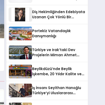
Markası Olmayı Sürdürüyor
Diş Hekimliğinden Edebiyata
Uzanan Çok Yönlü Bir
Yaşam: Yeşim Şahin Yaman
Portekiz Vatandaşlık
Danışmanlığı
Türkiye ve Irak’taki Dev
Projelerin Mimarı Ahmet
Hasan Salim Beyoğlu, 10
Milyon Metrekarelik “Al Yusuf
Beylikdüzü’nde Beylik
Holding Industrial City”
İşkembe, 20 Yıldır Kalite ve
Projesini Hayata Geçirecek
Lezzetin Değişmeyen Adresi
İş İnsanı Seyithan Hanoğlu
Türkiye’yi Uluslararası
Arenada Tanıtmayı
Hedefliyor