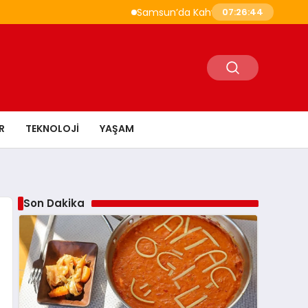
Samsun’da Kahvaltı Nerede Yapılır? Çak
07:26:44
R
TEKNOLOJI
YAŞAM
Son Dakika