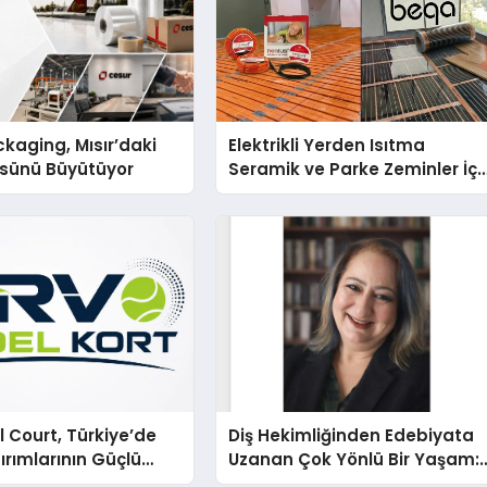
kaging, Mısır’daki
Elektrikli Yerden Isıtma
ssünü Büyütüyor
Seramik ve Parke Zeminler İçi
En Verimli Çözümler
 Court, Türkiye’de
Diş Hekimliğinden Edebiyata
ırımlarının Güçlü
Uzanan Çok Yönlü Bir Yaşam:
Olmayı Sürdürüyor
Yeşim Şahin Yaman