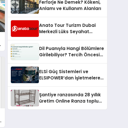
Ferforje Ne Demek? Kökeni,
Anlamı ve Kullanım Alanları
Anato Tour Turizm Dubai
Merkezli Lüks Seyahat
Hizmetleriyle Küresel
Turizmde Öne Çıkıyor
n
Dil Puanıyla Hangi Bölümlere
Girilebiliyor? Tercih Öncesi
Bilinmesi Gerekenler
ELSİ Güç Sistemleri ve
ELSIPOWER’dan İşletmelere
Güvenilir Enerji Çözümleri
Şantiye ranzasında 28 yıllık
üretim Online Ranza toplu
yaşam alanlarını tek elden
donatıyor