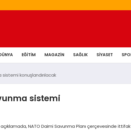
DÜNYA
EĞITIM
MAGAZIN
SAĞLIK
SIYASET
SPO
sistemi konuşlandırılacak
vunma sistemi
n açıklamada, NATO Daimi Savunma Planı çerçevesinde ittifak