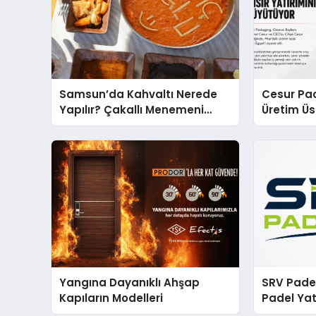
Samsun’da Kahvaltı Nerede
Cesur Pac
Yapılır? Çakallı Menemeni
Üretim Ü
Önerileri
Yangına Dayanıklı Ahşap
SRV Padel
Kapıların Modelleri
Padel Yat
Markası 