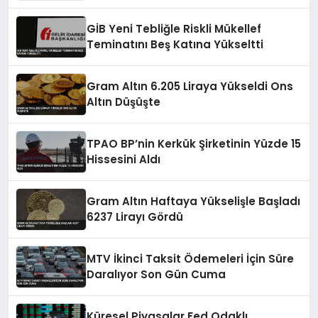
Düzenleme Yayımlandı
GİB Yeni Tebliğle Riskli Mükellef
Teminatını Beş Katına Yükseltti
Gram Altın 6.205 Liraya Yükseldi Ons
Altın Düşüşte
TPAO BP’nin Kerkük Şirketinin Yüzde 15
Hissesini Aldı
Gram Altın Haftaya Yükselişle Başladı
6237 Lirayı Gördü
MTV İkinci Taksit Ödemeleri İçin Süre
Daralıyor Son Gün Cuma
Küresel Piyasalar Fed Odaklı