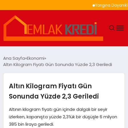
Yangına Dayanıklı Ahşa
GÜNDEM
Ana Sayfa
Ekonomi
Altın Kilogram Fiyatı Gün Sonunda Yüzde 2,3 Geriledi
EKONOMI
DÜNYA
Altın Kilogram Fiyatı Gün
Sonunda Yüzde 2,3 Geriledi
EĞITIM
Altının kilogram fiyatı gün içinde dalgalı bir seyir
MAGAZIN
izlerken, kapanışta yüzde 2,3’lük bir düşüşle 6 milyon
385 bin liraya geriledi.
SAĞLIK