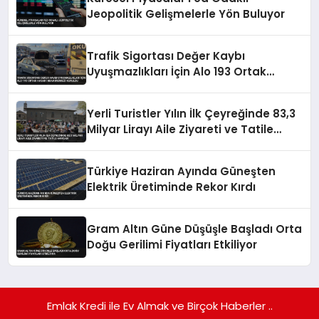
Jeopolitik Gelişmelerle Yön Buluyor
Trafik Sigortası Değer Kaybı
Uyuşmazlıkları İçin Alo 193 Ortak
Hasar İhbar Merkezi Kuruldu
Yerli Turistler Yılın İlk Çeyreğinde 83,3
Milyar Lirayı Aile Ziyareti ve Tatile
Harcadı
Türkiye Haziran Ayında Güneşten
Elektrik Üretiminde Rekor Kırdı
Gram Altın Güne Düşüşle Başladı Orta
Doğu Gerilimi Fiyatları Etkiliyor
Emlak Kredi ile Ev Almak ve Birçok Haberler ..