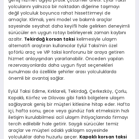
yolcularını yalnızca bir noktadan diğerine taşımayı
değil yolculuk boyunca rahat hissettirmeyi de
amaçlar. Klimalı, yeni model ve bakımlı araçlar
sayesinde seyahat daha keyifli hale gelirken deneyimli
sürücüler en uygun rotayı belirleyerek zaman kaybını
azaltır.
Tekirdağ korsan taksi
kelimesiyle ulaşım
alternatifi araştıran kullanıcılar Eylül Taksi’nin özel
şoförlü araç ve VIP taksi konforunu bir araya getiren
hizmet anlayışından yararlanabilir. Önceden yapılan
rezervasyonlarda daha uygun fiyat seçenekleri
sunulması da özellikle şehirler arası yolculuklarda
önemli bir avantaj sağlar.
Eylül Taksi Edirne, Kırklareli, Tekirdağ, Çerkezköy, Çorlu,
Kapaklı, Körfez ve Dilovası gibi farklı bölgelere ulaşım
sağlayarak geniş bir müşteri kitlesine hitap eder. Hafta
içi, hafta sonu, gece veya gündüz fark etmeksizin hızlı
iletişim kurulabilmesi acil ulaşım ihtiyaçlarında firmayı
tercih edilebilir hale getirir. Saygılı sürücüler temiz
araçlar ve müşteri odaklı yaklaşım sayesinde
yolculuklar daha huzurlu geçer.
Kapaklı korsan taksi