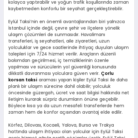
kolayca yaptırabilir ve yoğun trafik koşullarında zaman
kaybetmeden konforlu bir seyahat gerçekleştirebilir.
Eylül Taksi’nin en önemli avantajlarından biri yalnızca
İstanbul içinde değil, çevre şehir ve ilçelere yönelik
ulaşım çözümleri de sunmasıdır. Havalimanı
transferleri, iş seyahatleri, aile ziyaretleri, uzun
yolculuklar ve gece saatlerinde ihtiyaç duyulan ulaşım
talepleri için 7/24 hizmet verilir. Araçların düzenli
bakımdan geçirilmesi, iç temizliklerinin özenle
yapılması ve sürücülerin yol güvenliği konusunda
dikkatli davranması yolculara güven verir.
Çorlu
korsan taksi
araması yapan kişiler Eylül Taksi ile daha
planlı bir ulaşım sürecine dahil olabilir; yolculuk
öncesinde güzergah, ücret ve saat bilgisi hakkında net
iletişim kurarak sürpriz durumların önüne geçebilir.
Böylece kısa ya da uzun mesafeli transferlerde hem
zaman hem de konfor açısından avantaj elde edilir.
Körfez, Dilovası, Kocaeli, Yalova, Bursa ve Trakya
hattında ulaşım ihtiyacı olan yolcular için Eylül Taksi
geniş hizmet ağıyla pratik çözümler üretir. Eylül Taksi