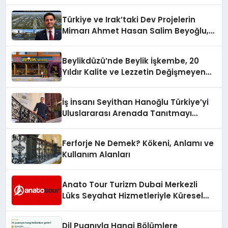
Türkiye ve Irak’taki Dev Projelerin
Mimarı Ahmet Hasan Salim Beyoğlu,
10 Milyon Metrekarelik “Al Yusuf
Holding Industrial City” Projesini
Beylikdüzü’nde Beylik İşkembe, 20
Hayata Geçirecek
Yıldır Kalite ve Lezzetin Değişmeyen
Adresi
İş İnsanı Seyithan Hanoğlu Türkiye’yi
Uluslararası Arenada Tanıtmayı
Hedefliyor
Ferforje Ne Demek? Kökeni, Anlamı ve
Kullanım Alanları
Anato Tour Turizm Dubai Merkezli
Lüks Seyahat Hizmetleriyle Küresel
Turizmde Öne Çıkıyor
Dil Puanıyla Hangi Bölümlere