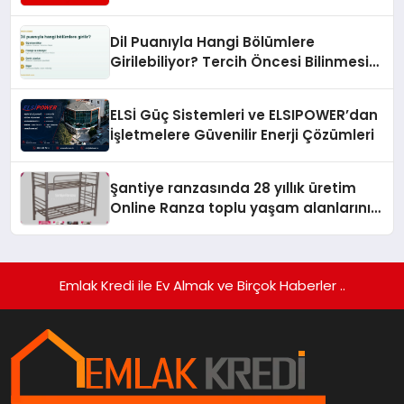
Turizmde Öne Çıkıyor
Dil Puanıyla Hangi Bölümlere
Girilebiliyor? Tercih Öncesi Bilinmesi
Gerekenler
ELSİ Güç Sistemleri ve ELSIPOWER’dan
İşletmelere Güvenilir Enerji Çözümleri
Şantiye ranzasında 28 yıllık üretim
Online Ranza toplu yaşam alanlarını
tek elden donatıyor
Emlak Kredi ile Ev Almak ve Birçok Haberler ..