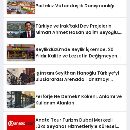
Portekiz Vatandaşlık Danışmanlığı
Türkiye ve Irak’taki Dev Projelerin
Mimarı Ahmet Hasan Salim Beyoğlu,
10 Milyon Metrekarelik “Al Yusuf
Holding Industrial City” Projesini
Beylikdüzü’nde Beylik İşkembe, 20
Hayata Geçirecek
Yıldır Kalite ve Lezzetin Değişmeyen
Adresi
İş İnsanı Seyithan Hanoğlu Türkiye’yi
Uluslararası Arenada Tanıtmayı
Hedefliyor
Ferforje Ne Demek? Kökeni, Anlamı ve
Kullanım Alanları
Anato Tour Turizm Dubai Merkezli
Lüks Seyahat Hizmetleriyle Küresel