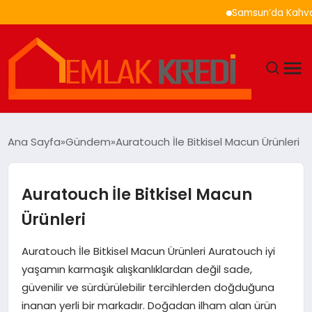
Samsun’da Kahvaltı Ner
GÜNDEM
Ana Sayfa
Gündem
Auratouch İle Bitkisel Macun Ürünleri
EKONOMI
Auratouch İle Bitkisel Macun
DÜNYA
Ürünleri
EĞITIM
Auratouch İle Bitkisel Macun Ürünleri Auratouch iyi
yaşamın karmaşık alışkanlıklardan değil sade,
MAGAZIN
güvenilir ve sürdürülebilir tercihlerden doğduğuna
inanan yerli bir markadır. Doğadan ilham alan ürün
SAĞLIK