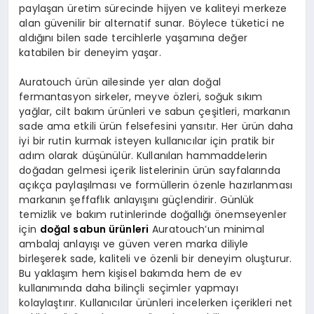
paylaşan üretim sürecinde hijyen ve kaliteyi merkeze
alan güvenilir bir alternatif sunar. Böylece tüketici ne
aldığını bilen sade tercihlerle yaşamına değer
katabilen bir deneyim yaşar.
Auratouch ürün ailesinde yer alan doğal
fermantasyon sirkeler, meyve özleri, soğuk sıkım
yağlar, cilt bakım ürünleri ve sabun çeşitleri, markanın
sade ama etkili ürün felsefesini yansıtır. Her ürün daha
iyi bir rutin kurmak isteyen kullanıcılar için pratik bir
adım olarak düşünülür. Kullanılan hammaddelerin
doğadan gelmesi içerik listelerinin ürün sayfalarında
açıkça paylaşılması ve formüllerin özenle hazırlanması
markanın şeffaflık anlayışını güçlendirir. Günlük
temizlik ve bakım rutinlerinde doğallığı önemseyenler
için
doğal sabun ürünleri
Auratouch’un minimal
ambalaj anlayışı ve güven veren marka diliyle
birleşerek sade, kaliteli ve özenli bir deneyim oluşturur.
Bu yaklaşım hem kişisel bakımda hem de ev
kullanımında daha bilinçli seçimler yapmayı
kolaylaştırır. Kullanıcılar ürünleri incelerken içerikleri net