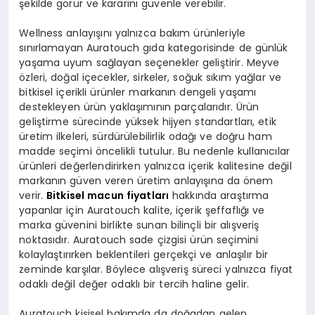
şekilde görür ve kararını güvenle verebilir.
Wellness anlayışını yalnızca bakım ürünleriyle
sınırlamayan Auratouch gıda kategorisinde de günlük
yaşama uyum sağlayan seçenekler geliştirir. Meyve
özleri, doğal içecekler, sirkeler, soğuk sıkım yağlar ve
bitkisel içerikli ürünler markanın dengeli yaşamı
destekleyen ürün yaklaşımının parçalarıdır. Ürün
geliştirme sürecinde yüksek hijyen standartları, etik
üretim ilkeleri, sürdürülebilirlik odağı ve doğru ham
madde seçimi öncelikli tutulur. Bu nedenle kullanıcılar
ürünleri değerlendirirken yalnızca içerik kalitesine değil
markanın güven veren üretim anlayışına da önem
verir.
Bitkisel macun fiyatları
hakkında araştırma
yapanlar için Auratouch kalite, içerik şeffaflığı ve
marka güvenini birlikte sunan bilinçli bir alışveriş
noktasıdır. Auratouch sade çizgisi ürün seçimini
kolaylaştırırken beklentileri gerçekçi ve anlaşılır bir
zeminde karşılar. Böylece alışveriş süreci yalnızca fiyat
odaklı değil değer odaklı bir tercih haline gelir.
Auratouch kişisel bakımda da doğadan gelen