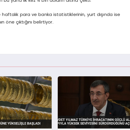
en bu yana ilk kez 4 bin doların altına çekti.
aftalık para ve banka istatistiklerinin, yurt dışında ise
öne çıktığını belirtiyor.