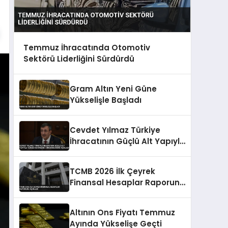
Temmuz İhracatında Otomotiv
Sektörü Liderliğini Sürdürdü
Gram Altın Yeni Güne
Yükselişle Başladı
Cevdet Yılmaz Türkiye
İhracatının Güçlü Alt Yapıyla
Yüksek Seviyesini
Sürdürdüğünü Açıkladı
TCMB 2026 İlk Çeyrek
Finansal Hesaplar Raporunu
Açıkladı
Altının Ons Fiyatı Temmuz
Ayında Yükselişe Geçti