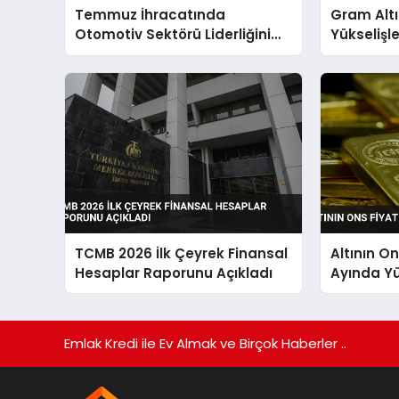
Temmuz İhracatında
Gram Alt
Otomotiv Sektörü Liderliğini
Yükselişl
Sürdürdü
TCMB 2026 İlk Çeyrek Finansal
Altının O
Hesaplar Raporunu Açıkladı
Ayında Yü
Emlak Kredi ile Ev Almak ve Birçok Haberler ..