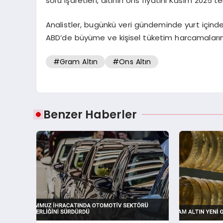
soru işaretleri, altının ons fiyatını Kasım 2025’t
Analistler, bugünkü veri gündeminde yurt içinde h
ABD’de büyüme ve kişisel tüketim harcamalarının 
#Gram Altın
#Ons Altın
Benzer Haberler