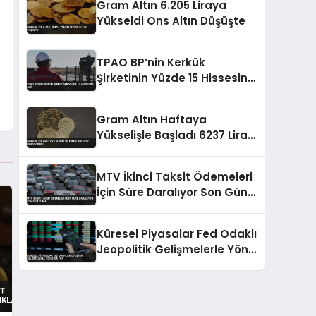
Gram Altın 6.205 Liraya
Yükseldi Ons Altın Düşüşte
TPAO BP’nin Kerkük
Şirketinin Yüzde 15 Hissesini
Aldı
Gram Altın Haftaya
Yükselişle Başladı 6237 Lirayı
Gördü
MTV İkinci Taksit Ödemeleri
İçin Süre Daralıyor Son Gün
Cuma
Küresel Piyasalar Fed Odaklı
Jeopolitik Gelişmelerle Yön
Buluyor