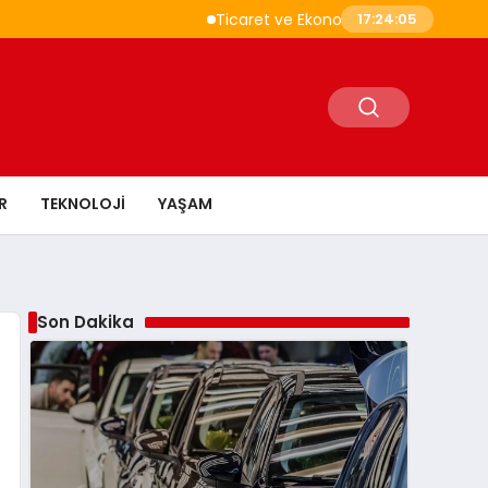
Ticaret ve Ekonomik Kulübü Genel Başkan
17:24:05
R
TEKNOLOJI
YAŞAM
Son Dakika