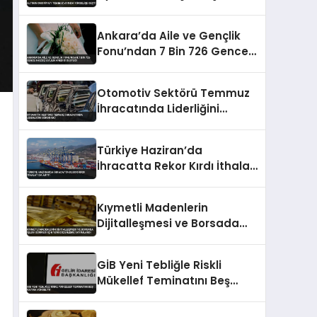
Ankara’da Aile ve Gençlik
Fonu’ndan 7 Bin 726 Gence
Faizsiz Evlilik Kredisi Desteği
Otomotiv Sektörü Temmuz
İhracatında Liderliğini
Sürdürdü
Türkiye Haziran’da
İhracatta Rekor Kırdı İthalat
Da Arttı
Kıymetli Madenlerin
Dijitalleşmesi ve Borsada
İşlem Görmesi İçin Yeni
Düzenleme Yayımlandı
GİB Yeni Tebliğle Riskli
Mükellef Teminatını Beş
Katına Yükseltti