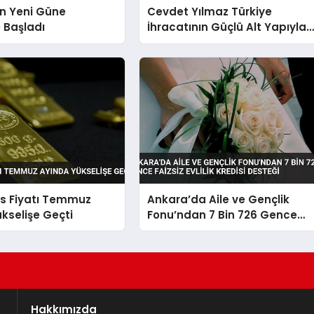
ın Yeni Güne
Cevdet Yılmaz Türkiye
e Başladı
İhracatının Güçlü Alt Yapıyla
Yüksek Seviyesini
Sürdürdüğünü Açıkladı
ns Fiyatı Temmuz
Ankara’da Aile ve Gençlik
kselişe Geçti
Fonu’ndan 7 Bin 726 Gence
Faizsiz Evlilik Kredisi Desteği
Hakkımızda