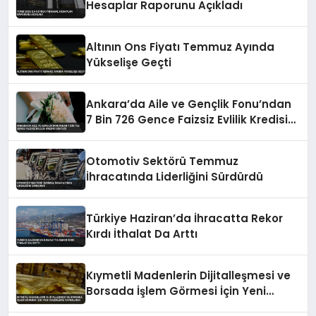
Hesaplar Raporunu Açıkladı
Altının Ons Fiyatı Temmuz Ayında
Yükselişe Geçti
Ankara’da Aile ve Gençlik Fonu’ndan
7 Bin 726 Gence Faizsiz Evlilik Kredisi
Desteği
Otomotiv Sektörü Temmuz
İhracatında Liderliğini Sürdürdü
Türkiye Haziran’da İhracatta Rekor
Kırdı İthalat Da Arttı
Kıymetli Madenlerin Dijitalleşmesi ve
Borsada İşlem Görmesi İçin Yeni
Düzenleme Yayımlandı