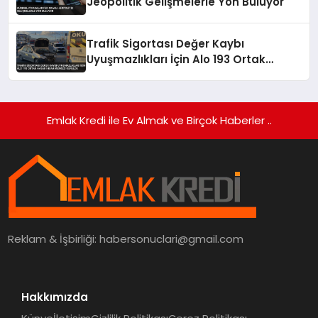
Jeopolitik Gelişmelerle Yön Buluyor
Trafik Sigortası Değer Kaybı
Uyuşmazlıkları İçin Alo 193 Ortak
Hasar İhbar Merkezi Kuruldu
Emlak Kredi ile Ev Almak ve Birçok Haberler ..
Reklam & İşbirliği:
habersonuclari@gmail.com
Hakkımızda