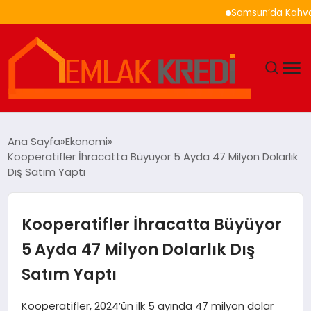
Samsun’da Kahvaltı Ner
GÜNDEM
Ana Sayfa
Ekonomi
Kooperatifler İhracatta Büyüyor 5 Ayda 47 Milyon Dolarlık
EKONOMI
Dış Satım Yaptı
DÜNYA
Kooperatifler İhracatta Büyüyor
EĞITIM
5 Ayda 47 Milyon Dolarlık Dış
Satım Yaptı
MAGAZIN
Kooperatifler, 2024’ün ilk 5 ayında 47 milyon dolar
SAĞLIK