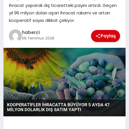
ihracat yaparak dış ticaretteki payını artırdı. Geçen
yıl 96 milyon doları aşan ihracat rakamı ve artan
SIYASET
kooperatif sayısı dikkat çekiyor.
SPOR
haberci
Paylaş
08 Temmuz 2026
TEKNOLOJI
YAŞAM