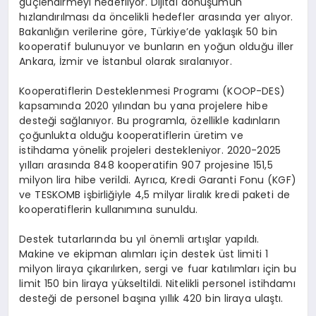
güçlendirmeyi hedefliyor. Dijital dönüşümün
hızlandırılması da öncelikli hedefler arasında yer alıyor.
Bakanlığın verilerine göre, Türkiye’de yaklaşık 50 bin
kooperatif bulunuyor ve bunların en yoğun olduğu iller
Ankara, İzmir ve İstanbul olarak sıralanıyor.
Kooperatiflerin Desteklenmesi Programı (KOOP-DES)
kapsamında 2020 yılından bu yana projelere hibe
desteği sağlanıyor. Bu programla, özellikle kadınların
çoğunlukta olduğu kooperatiflerin üretim ve
istihdama yönelik projeleri destekleniyor. 2020-2025
yılları arasında 848 kooperatifin 907 projesine 151,5
milyon lira hibe verildi. Ayrıca, Kredi Garanti Fonu (KGF)
ve TESKOMB işbirliğiyle 4,5 milyar liralık kredi paketi de
kooperatiflerin kullanımına sunuldu.
Destek tutarlarında bu yıl önemli artışlar yapıldı.
Makine ve ekipman alımları için destek üst limiti 1
milyon liraya çıkarılırken, sergi ve fuar katılımları için bu
limit 150 bin liraya yükseltildi. Nitelikli personel istihdamı
desteği de personel başına yıllık 420 bin liraya ulaştı.