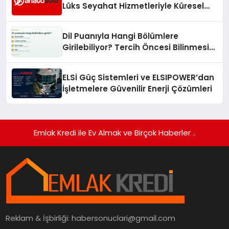
Lüks Seyahat Hizmetleriyle Küresel
Turizmde Öne Çıkıyor
Dil Puanıyla Hangi Bölümlere
Girilebiliyor? Tercih Öncesi Bilinmesi
Gerekenler
ELSİ Güç Sistemleri ve ELSIPOWER’dan
İşletmelere Güvenilir Enerji Çözümleri
Emlak Kredi ile Ev Almak ve Birçok Haberler ..
Reklam & İşbirliği:
habersonuclari@gmail.com