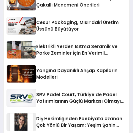
Çakallı Menemeni Önerileri
Cesur Packaging, Mısır’daki Üretim
Üssünü Büyütüyor
Elektrikli Yerden Isıtma Seramik ve
Parke Zeminler İçin En Verimli
Çözümler
Yangına Dayanıklı Ahşap Kapıların
Modelleri
SRV Padel Court, Türkiye’de Padel
Yatırımlarının Güçlü Markası Olmayı
Sürdürüyor
Diş Hekimliğinden Edebiyata Uzanan
Çok Yönlü Bir Yaşam: Yeşim Şahin
Yaman