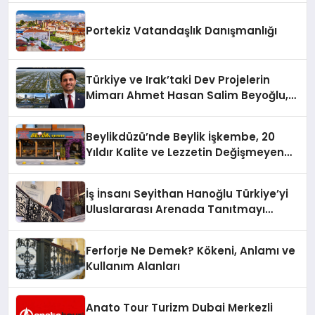
Portekiz Vatandaşlık Danışmanlığı
Türkiye ve Irak’taki Dev Projelerin
Mimarı Ahmet Hasan Salim Beyoğlu,
10 Milyon Metrekarelik “Al Yusuf
Holding Industrial City” Projesini
Beylikdüzü’nde Beylik İşkembe, 20
Hayata Geçirecek
Yıldır Kalite ve Lezzetin Değişmeyen
Adresi
İş İnsanı Seyithan Hanoğlu Türkiye’yi
Uluslararası Arenada Tanıtmayı
Hedefliyor
Ferforje Ne Demek? Kökeni, Anlamı ve
Kullanım Alanları
Anato Tour Turizm Dubai Merkezli