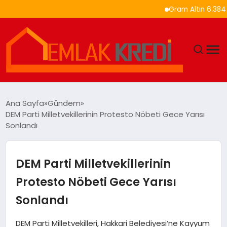
Gram Altın 6.384 TL’ye 
GÜNDEM
Ana Sayfa
Gündem
DEM Parti Milletvekillerinin Protesto Nöbeti Gece Yarısı
EKONOMI
Sonlandı
DÜNYA
DEM Parti Milletvekillerinin
EĞITIM
Protesto Nöbeti Gece Yarısı
Sonlandı
MAGAZIN
DEM Parti Milletvekilleri, Hakkari Belediyesi’ne Kayyum
SAĞLIK