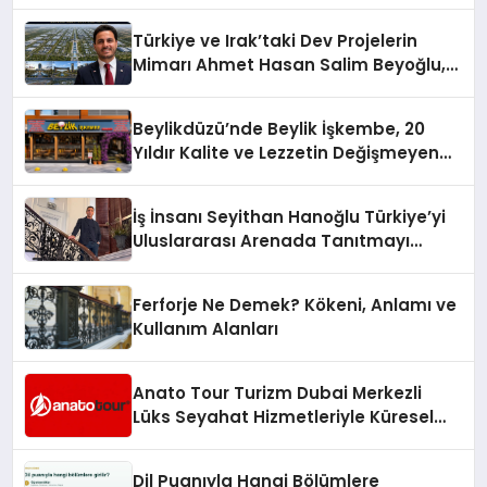
Türkiye ve Irak’taki Dev Projelerin
Mimarı Ahmet Hasan Salim Beyoğlu,
10 Milyon Metrekarelik “Al Yusuf
Holding Industrial City” Projesini
Beylikdüzü’nde Beylik İşkembe, 20
Hayata Geçirecek
Yıldır Kalite ve Lezzetin Değişmeyen
Adresi
İş İnsanı Seyithan Hanoğlu Türkiye’yi
Uluslararası Arenada Tanıtmayı
Hedefliyor
Ferforje Ne Demek? Kökeni, Anlamı ve
Kullanım Alanları
Anato Tour Turizm Dubai Merkezli
Lüks Seyahat Hizmetleriyle Küresel
Turizmde Öne Çıkıyor
Dil Puanıyla Hangi Bölümlere