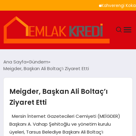
Kahverengi Kokarca İle 
GÜNDEM
Ana Sayfa
Gündem
Meigder, Başkan Ali Boltaç’ı Ziyaret Etti
EKONOMI
DÜNYA
Meigder, Başkan Ali Boltaç’ı
Ziyaret Etti
EĞITIM
Mersin İnternet Gazetecileri Cemiyeti (MEİGDER)
MAGAZIN
Başkanı A. Vahap Şehitoğlu ve yönetim kurulu
üyeleri, Tarsus Belediye Başkanı Ali Boltaç’ı
SAĞLIK