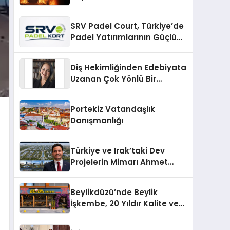
SRV Padel Court, Türkiye’de
Padel Yatırımlarının Güçlü
Markası Olmayı Sürdürüyor
Diş Hekimliğinden Edebiyata
Uzanan Çok Yönlü Bir
Yaşam: Yeşim Şahin Yaman
Portekiz Vatandaşlık
Danışmanlığı
Türkiye ve Irak’taki Dev
Projelerin Mimarı Ahmet
Hasan Salim Beyoğlu, 10
Milyon Metrekarelik “Al Yusuf
Beylikdüzü’nde Beylik
Holding Industrial City”
İşkembe, 20 Yıldır Kalite ve
Projesini Hayata Geçirecek
Lezzetin Değişmeyen Adresi