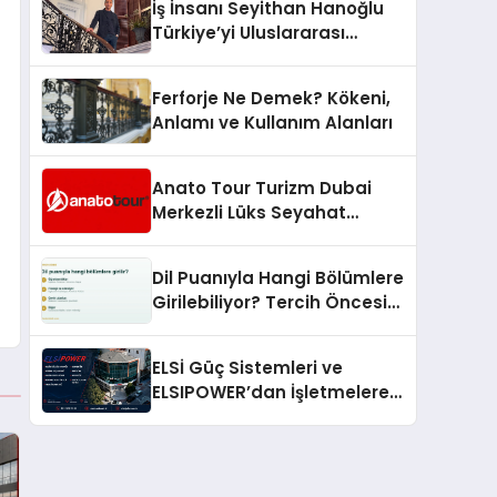
İş İnsanı Seyithan Hanoğlu
Türkiye’yi Uluslararası
Arenada Tanıtmayı
Hedefliyor
Ferforje Ne Demek? Kökeni,
Anlamı ve Kullanım Alanları
Anato Tour Turizm Dubai
Merkezli Lüks Seyahat
Hizmetleriyle Küresel
Turizmde Öne Çıkıyor
Dil Puanıyla Hangi Bölümlere
Girilebiliyor? Tercih Öncesi
Bilinmesi Gerekenler
ELSİ Güç Sistemleri ve
ELSIPOWER’dan İşletmelere
Güvenilir Enerji Çözümleri