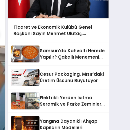
Ticaret ve Ekonomik Kulübü Genel
Başkanı Sayın Mehmet Ulutaş,
ekonomiye dair yaptığı açıklamada
şunları kaydetti:
Samsun’da Kahvaltı Nerede
Yapılır? Çakallı Menemeni
Önerileri
Cesur Packaging, Mısır’daki
Üretim Üssünü Büyütüyor
Elektrikli Yerden Isıtma
Seramik ve Parke Zeminler
İçin En Verimli Çözümler
Yangına Dayanıklı Ahşap
Kapıların Modelleri