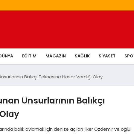
DÜNYA
EĞITIM
MAGAZIN
SAĞLIK
SIYASET
SPO
surlarının Balıkçı Teknesine Hasar Verdiği Olay
nan Unsurlarının Balıkçı
 Olay
arında balık avlamak için denize açılan İlker Özdemir ve oğlu