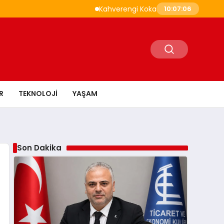
Kahverengi Kokarca İle Savaşta 1,6 Milyon 
10:07:07
R
TEKNOLOJI
YAŞAM
Son Dakika