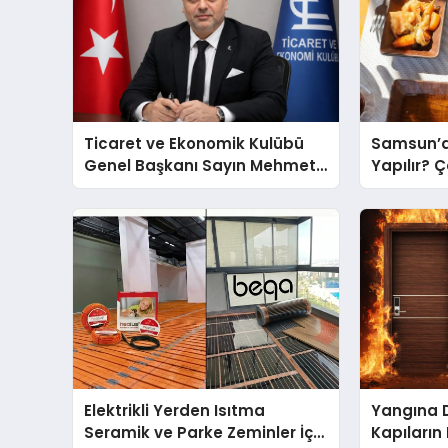
Ticaret ve Ekonomik Kulübü
Samsun’d
Genel Başkanı Sayın Mehmet
Yapılır? 
Ulutaş, ekonomiye dair yaptığı
Önerileri
açıklamada şunları kaydetti:
Elektrikli Yerden Isıtma
Yangına 
Seramik ve Parke Zeminler İçin
Kapıların