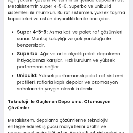
Ağır yüklerin güvenli ve verimli bir şekilde depolanması,
Metalsistem’in Super 4-5-6, Superbo ve Unibuild
sistemleri ile mümkün. Bu raf sistemleri, yüksek taşıma
kapasiteleri ve üstün dayanıklılıkları ile öne çıkar.
Super 4-5-6:
Asma kat ve palet raf çözümleri
sunar. Montaj kolaylığı ve çok yönlülüğü ile
benzersizdir.
Superbo:
Ağır ve orta ölçekli palet depolama
ihtiyaçlarınızı karşılar. Hızlı kurulum ve yüksek
performans sağlar.
Unibuild:
Yüksek performanslı palet raf sistemi
profilleri, raflarla kaplı depolar ve otomasyon
sahalarında yaygın olarak kullanılır.
Teknoloji ile Güçlenen Depolama: Otomasyon
Çözümleri
Metalsistem, depolama çözümlerine teknolojiyi
entegre ederek iş gücü maliyetlerini azaltır ve
operasyonel verimliliği artırır. Hareketli raf sistemleri ve