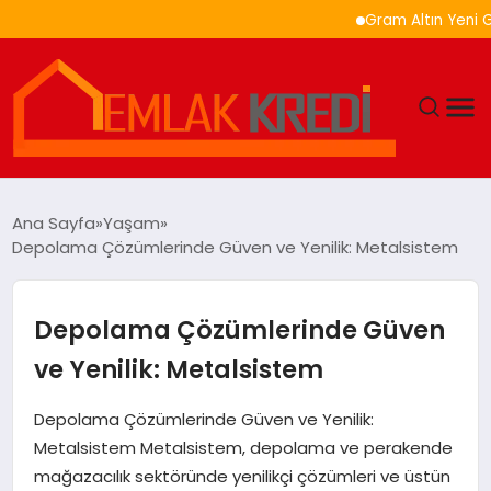
Gram Altın Yeni Güne Yük
GÜNDEM
Ana Sayfa
Yaşam
Depolama Çözümlerinde Güven ve Yenilik: Metalsistem
EKONOMI
DÜNYA
Depolama Çözümlerinde Güven
ve Yenilik: Metalsistem
EĞITIM
Depolama Çözümlerinde Güven ve Yenilik:
MAGAZIN
Metalsistem Metalsistem, depolama ve perakende
mağazacılık sektöründe yenilikçi çözümleri ve üstün
SAĞLIK