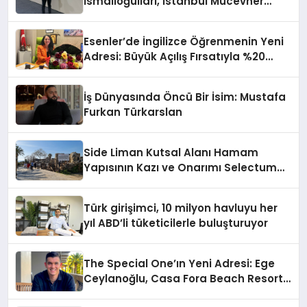
İsmailoğulları, İstanbul Mücevher
Fuarı’nda Parladı ￼
Esenler’de İngilizce Öğrenmenin Yeni
Adresi: Büyük Açılış Fırsatıyla %20
İndirim!
İş Dünyasında Öncü Bir İsim: Mustafa
Furkan Türkarslan
Side Liman Kutsal Alanı Hamam
Yapısının Kazı ve Onarımı Selectum
Hotels&Resorts’un da Katkılarıyla
Tamamlandı
Türk girişimci, 10 milyon havluyu her
yıl ABD’li tüketicilerle buluşturuyor
The Special One’ın Yeni Adresi: Ege
Ceylanoğlu, Casa Fora Beach Resort
Hotel’i Zirveye Taşımaya Geliyor!