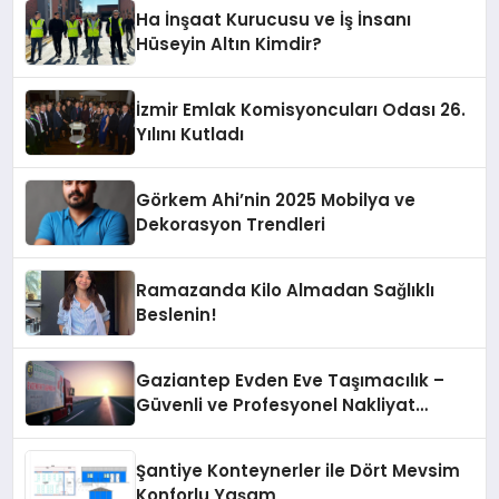
Ha İnşaat Kurucusu ve İş İnsanı
Hüseyin Altın Kimdir?
İzmir Emlak Komisyoncuları Odası 26.
Yılını Kutladı
Görkem Ahi’nin 2025 Mobilya ve
Dekorasyon Trendleri
Ramazanda Kilo Almadan Sağlıklı
Beslenin!
Gaziantep Evden Eve Taşımacılık –
Güvenli ve Profesyonel Nakliyat
Hizmeti
Şantiye Konteynerler ile Dört Mevsim
Konforlu Yaşam