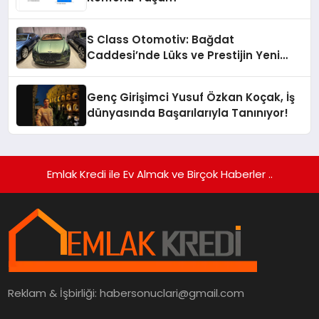
S Class Otomotiv: Bağdat
Caddesi’nde Lüks ve Prestijin Yeni
Adresi
Genç Girişimci Yusuf Özkan Koçak, İş
dünyasında Başarılarıyla Tanınıyor!
Emlak Kredi ile Ev Almak ve Birçok Haberler ..
Reklam & İşbirliği:
habersonuclari@gmail.com