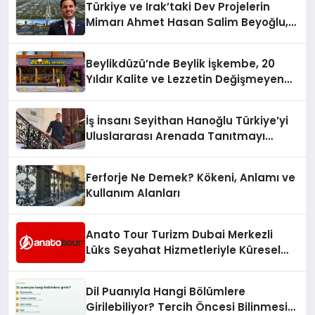
Türkiye ve Irak’taki Dev Projelerin
Mimarı Ahmet Hasan Salim Beyoğlu,
10 Milyon Metrekarelik “Al Yusuf
Holding Industrial City” Projesini
Beylikdüzü’nde Beylik İşkembe, 20
Hayata Geçirecek
Yıldır Kalite ve Lezzetin Değişmeyen
Adresi
İş İnsanı Seyithan Hanoğlu Türkiye’yi
Uluslararası Arenada Tanıtmayı
Hedefliyor
Ferforje Ne Demek? Kökeni, Anlamı ve
Kullanım Alanları
Anato Tour Turizm Dubai Merkezli
Lüks Seyahat Hizmetleriyle Küresel
Turizmde Öne Çıkıyor
Dil Puanıyla Hangi Bölümlere
Girilebiliyor? Tercih Öncesi Bilinmesi