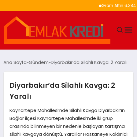
Gram Altın 6.384 TL’ye 
GÜNDEM
Ana Sayfa
Gündem
Diyarbakır’da Silahlı Kavga: 2 Yaralı
EKONOMI
Diyarbakır’da Silahlı Kavga: 2
DÜNYA
Yaralı
EĞITIM
Kaynartepe Mahallesi’nde Silahlı Kavga Diyarbakır’ın
Bağlar ilçesi Kaynartepe Mahallesi’nde iki grup
MAGAZIN
arasında bilinmeyen bir nedenle başlayan tartışma
silahlı kavgaya dönüştü. Yaralılar Hastaneye Kaldırıldı
SAĞLIK