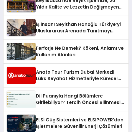
Beylikdüzü’nde Beylik İşkembe, 20
Hayata Geçirecek
Yıldır Kalite ve Lezzetin Değişmeyen
Adresi
İş İnsanı Seyithan Hanoğlu Türkiye’yi
Uluslararası Arenada Tanıtmayı
Hedefliyor
Ferforje Ne Demek? Kökeni, Anlamı ve
Kullanım Alanları
Anato Tour Turizm Dubai Merkezli
Lüks Seyahat Hizmetleriyle Küresel
Turizmde Öne Çıkıyor
Dil Puanıyla Hangi Bölümlere
Girilebiliyor? Tercih Öncesi Bilinmesi
Gerekenler
ELSİ Güç Sistemleri ve ELSIPOWER’dan
İşletmelere Güvenilir Enerji Çözümleri