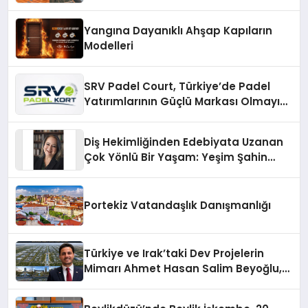
Çözümler
Yangına Dayanıklı Ahşap Kapıların
Modelleri
SRV Padel Court, Türkiye’de Padel
Yatırımlarının Güçlü Markası Olmayı
Sürdürüyor
Diş Hekimliğinden Edebiyata Uzanan
Çok Yönlü Bir Yaşam: Yeşim Şahin
Yaman
Portekiz Vatandaşlık Danışmanlığı
Türkiye ve Irak’taki Dev Projelerin
Mimarı Ahmet Hasan Salim Beyoğlu,
10 Milyon Metrekarelik “Al Yusuf
Holding Industrial City” Projesini