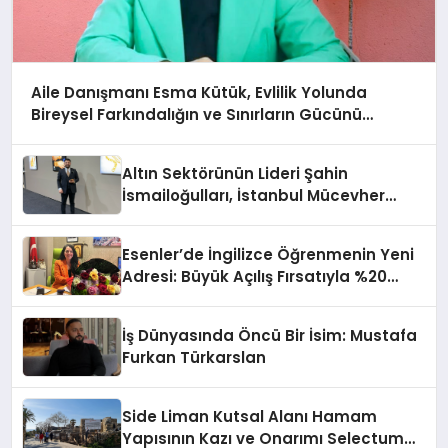
Aile Danışmanı Esma Kütük, Evlilik Yolunda
Bireysel Farkındalığın ve Sınırların Gücünü
Anlatıyor
Altın Sektörünün Lideri Şahin
İsmailoğulları, İstanbul Mücevher
Fuarı’nda Parladı ￼
Esenler’de İngilizce Öğrenmenin Yeni
Adresi: Büyük Açılış Fırsatıyla %20
İndirim!
İş Dünyasında Öncü Bir İsim: Mustafa
Furkan Türkarslan
Side Liman Kutsal Alanı Hamam
Yapısının Kazı ve Onarımı Selectum