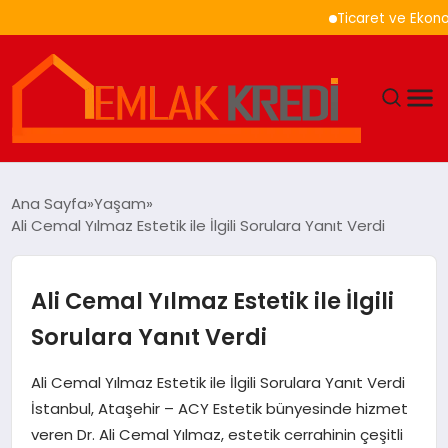
Ticaret ve Ekonomik Ku
GÜNDEM
Ana Sayfa
Yaşam
Ali Cemal Yılmaz Estetik ile İlgili Sorulara Yanıt Verdi
EKONOMI
DÜNYA
Ali Cemal Yılmaz Estetik ile İlgili
Sorulara Yanıt Verdi
EĞITIM
Ali Cemal Yılmaz Estetik ile İlgili Sorulara Yanıt Verdi
MAGAZIN
İstanbul, Ataşehir – ACY Estetik bünyesinde hizmet
veren Dr. Ali Cemal Yılmaz, estetik cerrahinin çeşitli
SAĞLIK