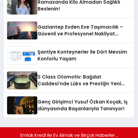
Ramazanda Kilo Almadan Sağlıklı
Beslenin!
Gaziantep Evden Eve Taşımacılık –
Güvenli ve Profesyonel Nakliyat
Hizmeti
Şantiye Konteynerler ile Dört Mevsim
Konforlu Yaşam
S Class Otomotiv: Bağdat
Caddesi’nde Lüks ve Prestijin Yeni
Adresi
Genç Girişimci Yusuf Özkan Koçak, İş
dünyasında Başarılarıyla Tanınıyor!
Emlak Kredi ile Ev Almak ve Birçok Haberler ..