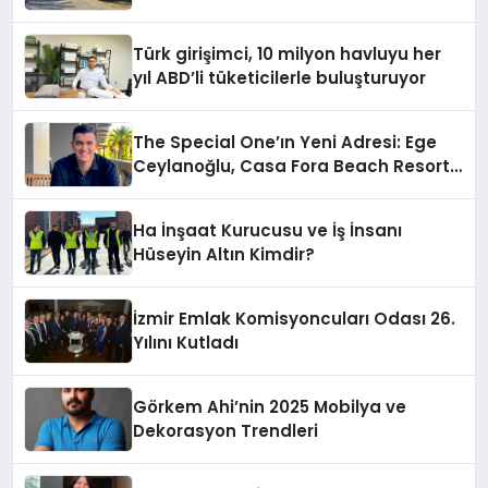
Hotels&Resorts’un da Katkılarıyla
Tamamlandı
Türk girişimci, 10 milyon havluyu her
yıl ABD’li tüketicilerle buluşturuyor
The Special One’ın Yeni Adresi: Ege
Ceylanoğlu, Casa Fora Beach Resort
Hotel’i Zirveye Taşımaya Geliyor!
Ha İnşaat Kurucusu ve İş İnsanı
Hüseyin Altın Kimdir?
İzmir Emlak Komisyoncuları Odası 26.
Yılını Kutladı
Görkem Ahi’nin 2025 Mobilya ve
Dekorasyon Trendleri