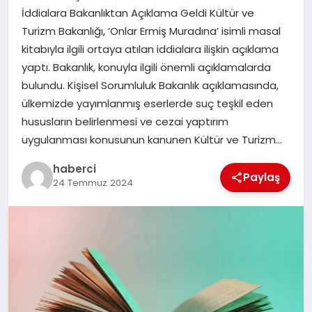
İddialara Bakanlıktan Açıklama Geldi Kültür ve
Turizm Bakanlığı, ‘Onlar Ermiş Muradına’ isimli masal
SIYASET
kitabıyla ilgili ortaya atılan iddialara ilişkin açıklama
yaptı. Bakanlık, konuyla ilgili önemli açıklamalarda
SPOR
bulundu. Kişisel Sorumluluk Bakanlık açıklamasında,
ülkemizde yayımlanmış eserlerde suç teşkil eden
TEKNOLOJI
hususların belirlenmesi ve cezai yaptırım
uygulanması konusunun kanunen Kültür ve Turizm…
YAŞAM
haberci
Paylaş
24 Temmuz 2024