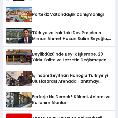
Yaman
Portekiz Vatandaşlık Danışmanlığı
Türkiye ve Irak’taki Dev Projelerin
Mimarı Ahmet Hasan Salim Beyoğlu,
10 Milyon Metrekarelik “Al Yusuf
Holding Industrial City” Projesini
Beylikdüzü’nde Beylik İşkembe, 20
Hayata Geçirecek
Yıldır Kalite ve Lezzetin Değişmeyen
Adresi
İş İnsanı Seyithan Hanoğlu Türkiye’yi
Uluslararası Arenada Tanıtmayı
Hedefliyor
Ferforje Ne Demek? Kökeni, Anlamı ve
Kullanım Alanları