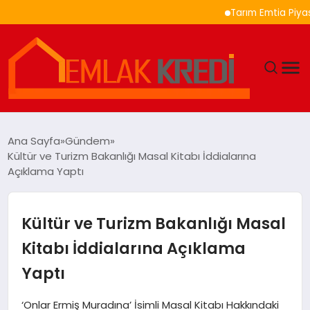
Tarım Emtia Piyasasınd
GÜNDEM
Ana Sayfa
Gündem
Kültür ve Turizm Bakanlığı Masal Kitabı İddialarına
EKONOMI
Açıklama Yaptı
DÜNYA
Kültür ve Turizm Bakanlığı Masal
EĞITIM
Kitabı İddialarına Açıklama
Yaptı
MAGAZIN
‘Onlar Ermiş Muradına’ İsimli Masal Kitabı Hakkındaki
SAĞLIK