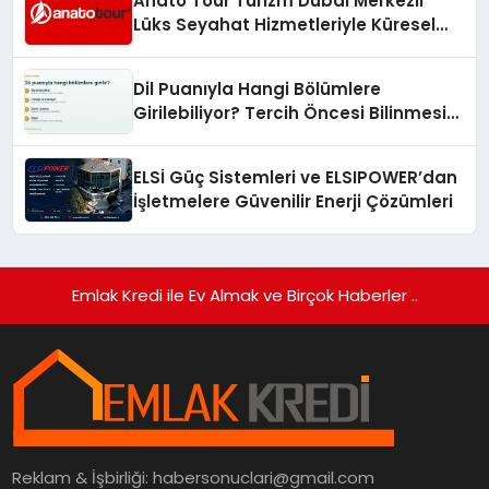
Anato Tour Turizm Dubai Merkezli
Lüks Seyahat Hizmetleriyle Küresel
Turizmde Öne Çıkıyor
Dil Puanıyla Hangi Bölümlere
Girilebiliyor? Tercih Öncesi Bilinmesi
Gerekenler
ELSİ Güç Sistemleri ve ELSIPOWER’dan
İşletmelere Güvenilir Enerji Çözümleri
Emlak Kredi ile Ev Almak ve Birçok Haberler ..
Reklam & İşbirliği:
habersonuclari@gmail.com