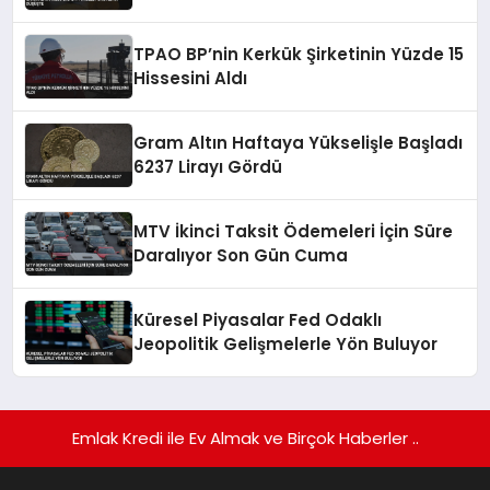
TPAO BP’nin Kerkük Şirketinin Yüzde 15
Hissesini Aldı
Gram Altın Haftaya Yükselişle Başladı
6237 Lirayı Gördü
MTV İkinci Taksit Ödemeleri İçin Süre
Daralıyor Son Gün Cuma
Küresel Piyasalar Fed Odaklı
Jeopolitik Gelişmelerle Yön Buluyor
Emlak Kredi ile Ev Almak ve Birçok Haberler ..