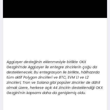
AggLayer deste
ğinin eklenmesiyle birlikte OKX
Gezgini
’
nde AggLayer ile entegre zincirlerin çoğu da
desteklenecek. Bu entegrasyon ile birlikte, hâlihazırda
tüm aktif Polygon zincirleri ve BTC, EVM L1 ve L2
zincirleri, Tron ve Solana gibi popüler zincirler de dâhil
olmak üzere, herkese açık 44 zincirin desteklendiği OKX
Gezgini
’
nin kapsamı daha da genişlemiş oldu.