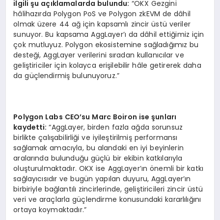
ilgili şu açıklamalarda bulundu:
“OKX Gezgini
hâlihazırda Polygon PoS ve Polygon zkEVM de dâhil
olmak üzere 44 ağ için kapsamlı zincir üstü veriler
sunuyor. Bu kapsama AggLayer’ı da dâhil ettiğimiz için
çok mutluyuz. Polygon ekosistemine sağladığımız bu
desteği, AggLayer verilerini sıradan kullanıcılar ve
geliştiriciler için kolayca erişilebilir hâle getirerek daha
da güçlendirmiş bulunuyoruz.”
Polygon Labs CEO
’
su Marc Boiron ise şunları
kaydetti:
“AggLayer, birden fazla ağda sorunsuz
birlikte çalışabilirliği ve iyileştirilmiş performansı
sağlamak amacıyla, bu alandaki en iyi beyinlerin
aralarında bulunduğu güçlü bir ekibin katkılarıyla
oluşturulmaktadır. OKX ise AggLayer’ın önemli bir katkı
sağlayıcısıdır ve bugün yapılan duyuru, AggLayer’ın
birbiriyle bağlantılı zincirlerinde, geliştiricileri zincir üstü
veri ve araçlarla güçlendirme konusundaki kararlılığını
ortaya koymaktadır.”