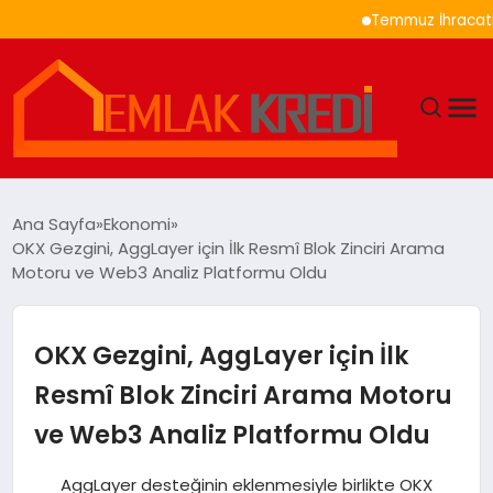
Temmuz İhracatında Oto
GÜNDEM
Ana Sayfa
Ekonomi
OKX Gezgini, AggLayer için İlk Resmî Blok Zinciri Arama
EKONOMI
Motoru ve Web3 Analiz Platformu Oldu
DÜNYA
OKX Gezgini, AggLayer için İlk
EĞITIM
Resmî Blok Zinciri Arama Motoru
ve Web3 Analiz Platformu Oldu
MAGAZIN
AggLayer desteğinin eklenmesiyle birlikte OKX
SAĞLIK