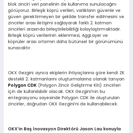
blok zinciri veri panelinin de kullanıma sunulacağını
görüyoruz. Birleşik köprü verileri, varlıkların güvenle ve
güven gerektirmeyen bir şekilde transfer edilmesini ve
zincirler arası iletişimi sağlayarak farklı 2. katman
zincirleri arasında birleştirilebilirliği kolaylaştırmaktadır.
Birleşik köprü verilerinin eklenmesi, AggLayer ve
köprüler arası ortamın daha bütünsel bir görünümünü
sunacaktır.
OKX Gezgini ayrıca ekiplerin ihtiyaçlarına göre kendi ZK
destekli 2. katmanlarını oluşturmalarına olanak tanıyan
Polygon CDK
(Polygon Zincir Geliştirme Kiti) zincirleri
için de kullanılabilir olacak. OKX Gezgini’nin bu
entegrasyonu sayesinde Polygon CDK ile oluşturulan
zincirler, doğrudan OKX Gezgini’ni de kullanabilecek.
OKX
’
in Ba
ş İnovasyon Direkt
ö
rü Jason Lau konuyla