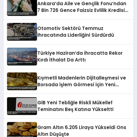
Ankara’da Aile ve Gençlik Fonu’ndan
7 Bin 726 Gence Faizsiz Evlilik Kredisi
Desteği
Otomotiv Sektörü Temmuz
İhracatında Liderliğini Sürdürdü
Türkiye Haziran’da İhracatta Rekor
Kırdı İthalat Da Arttı
Kıymetli Madenlerin Dijitalleşmesi ve
Borsada İşlem Görmesi İçin Yeni
Düzenleme Yayımlandı
GİB Yeni Tebliğle Riskli Mükellef
Teminatını Beş Katına Yükseltti
Gram Altın 6.205 Liraya Yükseldi Ons
Altın Düşüşte