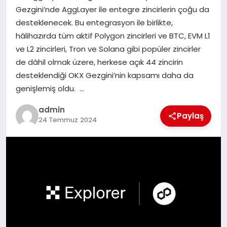
Gezgini’nde AggLayer ile entegre zincirlerin çoğu da
desteklenecek. Bu entegrasyon ile birlikte,
SIYASET
hâlihazırda tüm aktif Polygon zincirleri ve BTC, EVM L1
ve L2 zincirleri, Tron ve Solana gibi popüler zincirler
SPOR
de dâhil olmak üzere, herkese açık 44 zincirin
desteklendiği OKX Gezgini’nin kapsamı daha da
TEKNOLOJI
genişlemiş oldu. …
YAŞAM
admin
Paylaş
24 Temmuz 2024