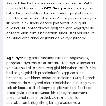
Sektör lideri bir blok zinciri arama motoru ve Web3
analiz platformu olan
OKX Gezgini
bugün, Polygon
Labs’daki ana katılımcılar tarafından geliştirilmekte
olan tarafsız bir protokol olan AggLayer’ı destekleyen
ilk resmî blok zinciri gezgini platformu olduğunu
duyurdu. Bu entegrasyon, geliştiricilerin AggLayer ile
entegre olan tüm zincirlerdeki zincir üstü verilere ve
geliştirici araçlarına erişimini de kolaylaştıracak.
AggLayer
bağımsız zincirleri birbirine bağlayarak,
parçalara ayrılmış bir ortamdaki likiditeyi, kullanıcıları
ve durumu tek bir zincirmiş gibi birleştiren tarafsız bir
birlikte çalışabilirlik protokolüdür. AggChain’ler
üzerindeki varlıkların, paketlenmelerine (wrap) gerek
olmadan daima yerel olarak kalabilmelerini sağlayan
tek bir köprü akıllı sözleşmesi gibi yenilikçi özellikler
aracılığıyla daha bütünsel bir deneyim sunmayı
amaçlamaktadır. Protokol, ZK teknolojisi ile
desteklenen birleştirilmiş bir ağ oluşturmayı