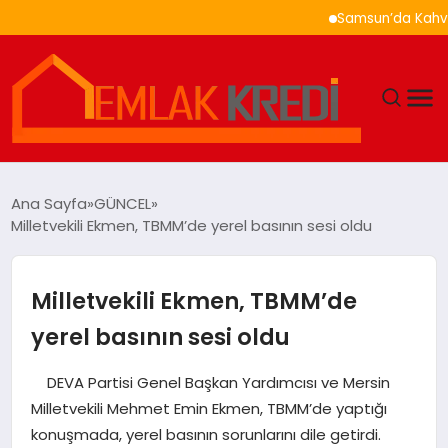
Samsun’da Kahvaltı Ner
GÜNDEM
Ana Sayfa
GÜNCEL
Milletvekili Ekmen, TBMM’de yerel basının sesi oldu
EKONOMI
DÜNYA
Milletvekili Ekmen, TBMM’de
yerel basının sesi oldu
EĞITIM
DEVA Partisi Genel Başkan Yardımcısı ve Mersin
MAGAZIN
Milletvekili Mehmet Emin Ekmen, TBMM’de yaptığı
konuşmada, yerel basının sorunlarını dile getirdi.
SAĞLIK