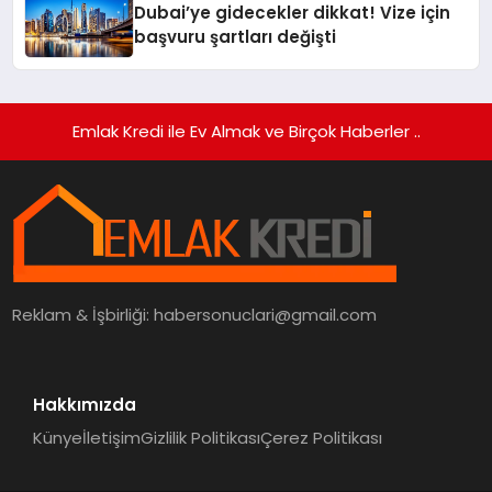
Dubai’ye gidecekler dikkat! Vize için
başvuru şartları değişti
Emlak Kredi ile Ev Almak ve Birçok Haberler ..
Reklam & İşbirliği:
habersonuclari@gmail.com
Hakkımızda
Künye
İletişim
Gizlilik Politikası
Çerez Politikası