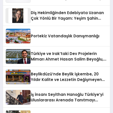
Sürdürüyor
Diş Hekimliğinden Edebiyata Uzanan
Çok Yönlü Bir Yaşam: Yeşim Şahin
Yaman
Portekiz Vatandaşlık Danışmanlığı
Türkiye ve Irak’taki Dev Projelerin
Mimarı Ahmet Hasan Salim Beyoğlu,
10 Milyon Metrekarelik “Al Yusuf
Holding Industrial City” Projesini
Beylikdüzü’nde Beylik İşkembe, 20
Hayata Geçirecek
Yıldır Kalite ve Lezzetin Değişmeyen
Adresi
İş İnsanı Seyithan Hanoğlu Türkiye’yi
Uluslararası Arenada Tanıtmayı
Hedefliyor