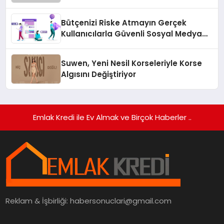
Temmuz’da Yayında
Bütçenizi Riske Atmayın Gerçek
Kullanıcılarla Güvenli Sosyal Medya
Büyümesi
Suwen, Yeni Nesil Korseleriyle Korse
Algısını Değiştiriyor
Emlak Kredi ile Ev Almak ve Birçok Haberler ..
Reklam & İşbirliği:
habersonuclari@gmail.com