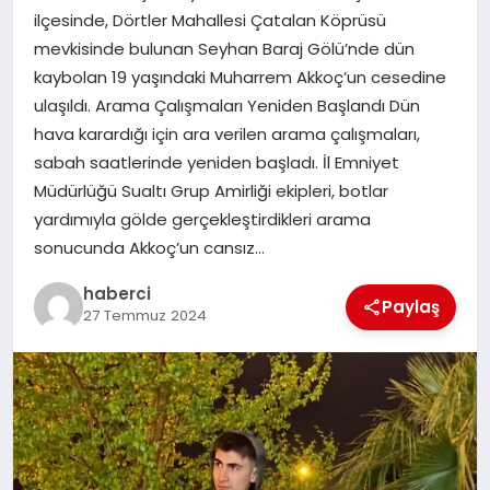
ilçesinde, Dörtler Mahallesi Çatalan Köprüsü
mevkisinde bulunan Seyhan Baraj Gölü’nde dün
SIYASET
kaybolan 19 yaşındaki Muharrem Akkoç’un cesedine
ulaşıldı. Arama Çalışmaları Yeniden Başlandı Dün
SPOR
hava karardığı için ara verilen arama çalışmaları,
sabah saatlerinde yeniden başladı. İl Emniyet
TEKNOLOJI
Müdürlüğü Sualtı Grup Amirliği ekipleri, botlar
yardımıyla gölde gerçekleştirdikleri arama
YAŞAM
sonucunda Akkoç’un cansız…
haberci
Paylaş
27 Temmuz 2024