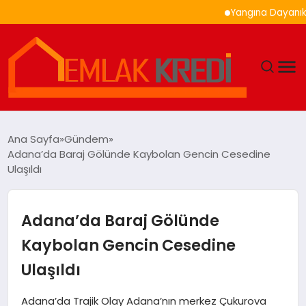
Yangına Dayanıklı Ahş
GÜNDEM
Ana Sayfa
Gündem
Adana’da Baraj Gölünde Kaybolan Gencin Cesedine
EKONOMI
Ulaşıldı
DÜNYA
Adana’da Baraj Gölünde
EĞITIM
Kaybolan Gencin Cesedine
Ulaşıldı
MAGAZIN
Adana’da Trajik Olay Adana’nın merkez Çukurova
SAĞLIK