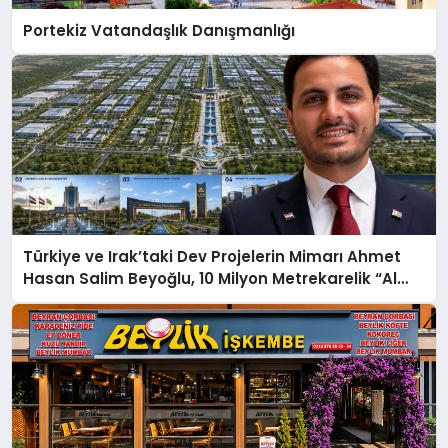
Portekiz Vatandaşlık Danışmanlığı
Türkiye ve Irak’taki Dev Projelerin Mimarı Ahmet
Hasan Salim Beyoğlu, 10 Milyon Metrekarelik “Al
Yusuf Holding Industrial City” Projesini Hayata
Geçirecek