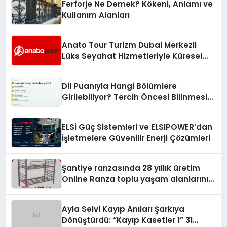
Ferforje Ne Demek? Kökeni, Anlamı ve
Kullanım Alanları
Anato Tour Turizm Dubai Merkezli
Lüks Seyahat Hizmetleriyle Küresel
Turizmde Öne Çıkıyor
Dil Puanıyla Hangi Bölümlere
Girilebiliyor? Tercih Öncesi Bilinmesi
Gerekenler
ELSİ Güç Sistemleri ve ELSIPOWER’dan
İşletmelere Güvenilir Enerji Çözümleri
Şantiye ranzasında 28 yıllık üretim
Online Ranza toplu yaşam alanlarını
tek elden donatıyor
Ayla Selvi Kayıp Anıları Şarkıya
Dönüştürdü: “Kayıp Kasetler 1” 31