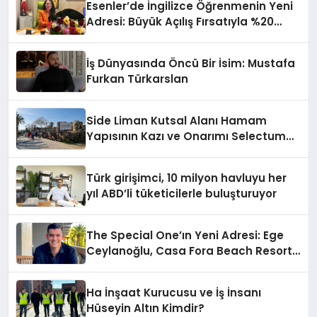
Esenler’de İngilizce Öğrenmenin Yeni
Adresi: Büyük Açılış Fırsatıyla %20
İndirim!
İş Dünyasında Öncü Bir İsim: Mustafa
Furkan Türkarslan
Side Liman Kutsal Alanı Hamam
Yapısının Kazı ve Onarımı Selectum
Hotels&Resorts’un da Katkılarıyla
Tamamlandı
Türk girişimci, 10 milyon havluyu her
yıl ABD’li tüketicilerle buluşturuyor
The Special One’ın Yeni Adresi: Ege
Ceylanoğlu, Casa Fora Beach Resort
Hotel’i Zirveye Taşımaya Geliyor!
Ha İnşaat Kurucusu ve İş İnsanı
Hüseyin Altın Kimdir?