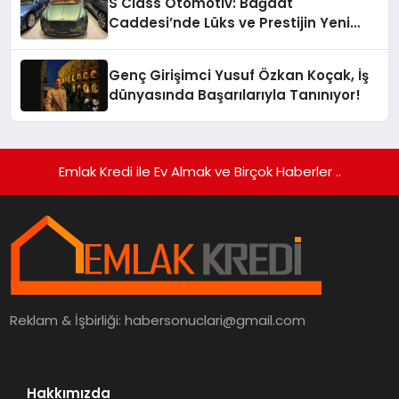
S Class Otomotiv: Bağdat
Caddesi’nde Lüks ve Prestijin Yeni
Adresi
Genç Girişimci Yusuf Özkan Koçak, İş
dünyasında Başarılarıyla Tanınıyor!
Emlak Kredi ile Ev Almak ve Birçok Haberler ..
Reklam & İşbirliği:
habersonuclari@gmail.com
Hakkımızda