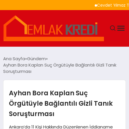
Cevdet Yılmaz Türkiye
GÜNDEM
Ana Sayfa
Gündem
Ayhan Bora Kaplan Suç Örgütüyle Bağlantılı Gizli Tanık
EKONOMI
Soruşturması
DÜNYA
Ayhan Bora Kaplan Suç
EĞITIM
Örgütüyle Bağlantılı Gizli Tanık
Soruşturması
MAGAZIN
Ankara’da 11 Kişi Hakkında Düzenlenen İddianame
SAĞLIK