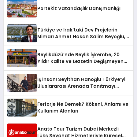
Portekiz Vatandaşlık Danışmanlığı
Türkiye ve Irak’taki Dev Projelerin
Mimarı Ahmet Hasan Salim Beyoğlu,
10 Milyon Metrekarelik “Al Yusuf
Holding Industrial City” Projesini
Beylikdüzü’nde Beylik İşkembe, 20
Hayata Geçirecek
Yıldır Kalite ve Lezzetin Değişmeyen
Adresi
İş İnsanı Seyithan Hanoğlu Türkiye’yi
Uluslararası Arenada Tanıtmayı
Hedefliyor
Ferforje Ne Demek? Kökeni, Anlamı ve
Kullanım Alanları
Anato Tour Turizm Dubai Merkezli
Lüks Seyahat Hizmetleriyle Küresel