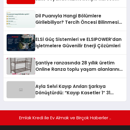
Turizmde Öne Çıkıyor
Dil Puanıyla Hangi Bölümlere
Girilebiliyor? Tercih Öncesi Bilinmesi
Gerekenler
ELSİ Güç Sistemleri ve ELSIPOWER’dan
İşletmelere Güvenilir Enerji Çözümleri
Şantiye ranzasında 28 yıllık üretim
Online Ranza toplu yaşam alanlarını
tek elden donatıyor
Ayla Selvi Kayıp Anıları Şarkıya
Dönüştürdü: “Kayıp Kasetler 1” 31
Temmuz’da Yayında
Emlak Kredi ile Ev Almak ve Birçok Haberler ..