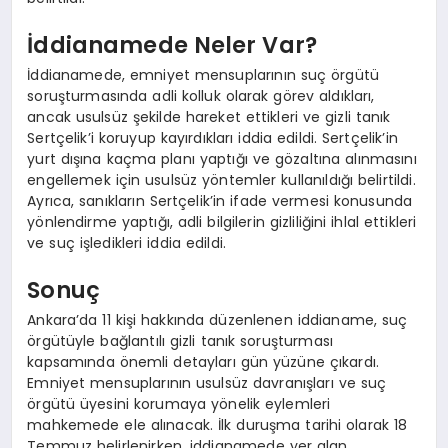
İddianamede Neler Var?
İddianamede, emniyet mensuplarının suç örgütü
soruşturmasında adli kolluk olarak görev aldıkları,
ancak usulsüz şekilde hareket ettikleri ve gizli tanık
Sertçelik’i koruyup kayırdıkları iddia edildi. Sertçelik’in
yurt dışına kaçma planı yaptığı ve gözaltına alınmasını
engellemek için usulsüz yöntemler kullanıldığı belirtildi.
Ayrıca, sanıkların Sertçelik’in ifade vermesi konusunda
yönlendirme yaptığı, adli bilgilerin gizliliğini ihlal ettikleri
ve suç işledikleri iddia edildi.
Sonuç
Ankara’da 11 kişi hakkında düzenlenen iddianame, suç
örgütüyle bağlantılı gizli tanık soruşturması
kapsamında önemli detayları gün yüzüne çıkardı.
Emniyet mensuplarının usulsüz davranışları ve suç
örgütü üyesini korumaya yönelik eylemleri
mahkemede ele alınacak. İlk duruşma tarihi olarak 18
Temmuz belirlenirken, iddianamede yer alan