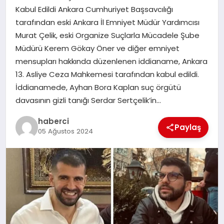
Kabul Edildi Ankara Cumhuriyet Başsavcılığı
tarafından eski Ankara İl Emniyet Müdür Yardımcısı
SIYASET
Murat Çelik, eski Organize Suçlarla Mücadele Şube
Müdürü Kerem Gökay Öner ve diğer emniyet
SPOR
mensupları hakkında düzenlenen iddianame, Ankara
13. Asliye Ceza Mahkemesi tarafından kabul edildi.
TEKNOLOJI
İddianamede, Ayhan Bora Kaplan suç örgütü
davasının gizli tanığı Serdar Sertçelik’in…
YAŞAM
haberci
Paylaş
05 Ağustos 2024