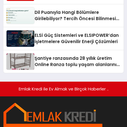
Turizmde Öne Çıkıyor
Dil Puanıyla Hangi Bölümlere
Girilebiliyor? Tercih Öncesi Bilinmesi
Gerekenler
ELSİ Güç Sistemleri ve ELSIPOWER’dan
İşletmelere Güvenilir Enerji Çözümleri
Şantiye ranzasında 28 yıllık üretim
Online Ranza toplu yaşam alanlarını
tek elden donatıyor
Emlak Kredi ile Ev Almak ve Birçok Haberler ..