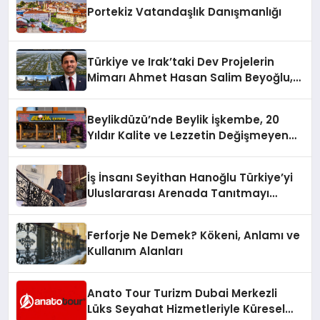
Portekiz Vatandaşlık Danışmanlığı
Türkiye ve Irak’taki Dev Projelerin
Mimarı Ahmet Hasan Salim Beyoğlu,
10 Milyon Metrekarelik “Al Yusuf
Holding Industrial City” Projesini
Beylikdüzü’nde Beylik İşkembe, 20
Hayata Geçirecek
Yıldır Kalite ve Lezzetin Değişmeyen
Adresi
İş İnsanı Seyithan Hanoğlu Türkiye’yi
Uluslararası Arenada Tanıtmayı
Hedefliyor
Ferforje Ne Demek? Kökeni, Anlamı ve
Kullanım Alanları
Anato Tour Turizm Dubai Merkezli
Lüks Seyahat Hizmetleriyle Küresel