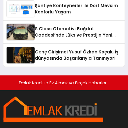
Şantiye Konteynerler ile Dört Mevsim
Konforlu Yaşam
S Class Otomotiv: Bağdat
Caddesi’nde Lüks ve Prestijin Yeni
Adresi
Genç Girişimci Yusuf Özkan Koçak, İş
dünyasında Başarılarıyla Tanınıyor!
Emlak Kredi ile Ev Almak ve Birçok Haberler ..