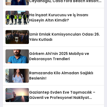
Ceylanoğlu, Casa Fora Beach Resort
Hotel’i Zirveye Taşımaya Geliyor!
Ha İnşaat Kurucusu ve İş İnsanı
Hüseyin Altın Kimdir?
İzmir Emlak Komisyoncuları Odası 26.
Yılını Kutladı
Görkem Ahi’nin 2025 Mobilya ve
Dekorasyon Trendleri
Ramazanda Kilo Almadan Sağlıklı
Beslenin!
Gaziantep Evden Eve Taşımacılık –
Güvenli ve Profesyonel Nakliyat
Hizmeti