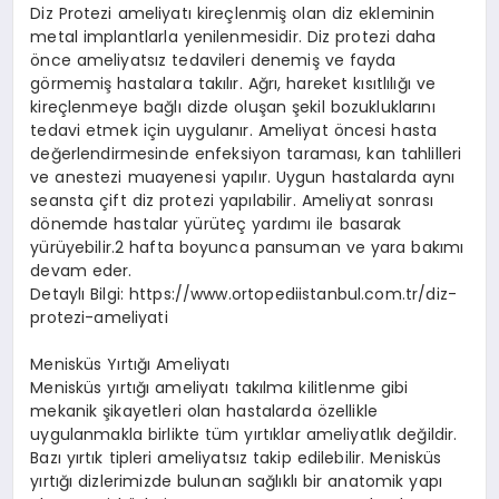
Diz Protezi ameliyatı kireçlenmiş olan diz ekleminin
metal implantlarla yenilenmesidir. Diz protezi daha
önce ameliyatsız tedavileri denemiş ve fayda
görmemiş hastalara takılır. Ağrı, hareket kısıtlılığı ve
kireçlenmeye bağlı dizde oluşan şekil bozukluklarını
tedavi etmek için uygulanır. Ameliyat öncesi hasta
değerlendirmesinde enfeksiyon taraması, kan tahlilleri
ve anestezi muayenesi yapılır. Uygun hastalarda aynı
seansta çift diz protezi yapılabilir. Ameliyat sonrası
dönemde hastalar yürüteç yardımı ile basarak
yürüyebilir.2 hafta boyunca pansuman ve yara bakımı
devam eder.
Detaylı Bilgi: https://www.ortopediistanbul.com.tr/diz-
protezi-ameliyati
Menisküs Yırtığı Ameliyatı
Menisküs yırtığı ameliyatı takılma kilitlenme gibi
mekanik şikayetleri olan hastalarda özellikle
uygulanmakla birlikte tüm yırtıklar ameliyatlık değildir.
Bazı yırtık tipleri ameliyatsız takip edilebilir. Menisküs
yırtığı dizlerimizde bulunan sağlıklı bir anatomik yapı