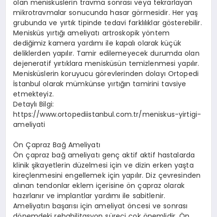
olan menisküslerin travma sonrası veya tekrarlayan
mikrotravmalar sonucunda hasar görmesidir. Her yaş
grubunda ve yırtık tipinde tedavi farklılıklar gösterebilir.
Menisküs yırtığı ameliyatı artroskopik yöntem
dediğimiz kamera yardımı ile kapalı olarak küçük
deliklerden yapılır. Tamir edilemeyecek durumda olan
dejeneratif yırtıklara menisküsün temizlenmesi yapılır.
Menisküslerin koruyucu görevlerinden dolayı Ortopedi
İstanbul olarak mümkünse yırtığın tamirini tavsiye
etmekteyiz.
Detaylı Bilgi:
https://www.ortopediistanbul.com.tr/meniskus-yirtigi-
ameliyati
Ön Çapraz Bağ Ameliyatı
Ön çapraz bağ ameliyatı genç aktif aktif hastalarda
klinik şikayetlerin düzelmesi için ve dizin erken yaşta
kireçlenmesini engellemek için yapılır. Diz çevresinden
alınan tendonlar eklem içerisine ön çapraz olarak
hazırlanır ve implantlar yardımı ile sabitlenir.
Ameliyatın başarısı için ameliyat öncesi ve sonrası
dönemdeki rehabilitasyon süreci çok önemlidir. Ön