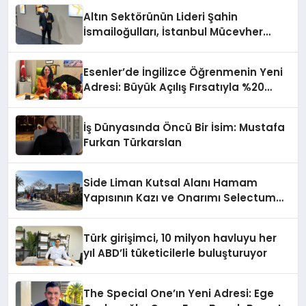
Altın Sektörünün Lideri Şahin
İsmailoğulları, İstanbul Mücevher
Fuarı’nda Parladı ￼
Esenler’de İngilizce Öğrenmenin Yeni
Adresi: Büyük Açılış Fırsatıyla %20
İndirim!
İş Dünyasında Öncü Bir İsim: Mustafa
Furkan Türkarslan
Side Liman Kutsal Alanı Hamam
Yapısının Kazı ve Onarımı Selectum
Hotels&Resorts’un da Katkılarıyla
Tamamlandı
Türk girişimci, 10 milyon havluyu her
yıl ABD’li tüketicilerle buluşturuyor
The Special One’ın Yeni Adresi: Ege