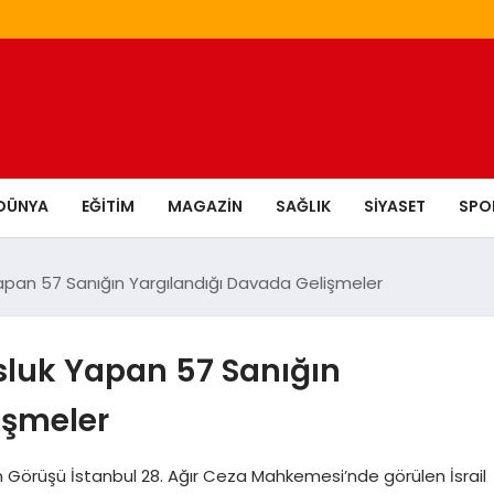
DÜNYA
EĞITIM
MAGAZIN
SAĞLIK
SIYASET
SPO
 Yapan 57 Sanığın Yargılandığı Davada Gelişmeler
usluk Yapan 57 Sanığın
işmeler
n Görüşü İstanbul 28. Ağır Ceza Mahkemesi’nde görülen İsrail