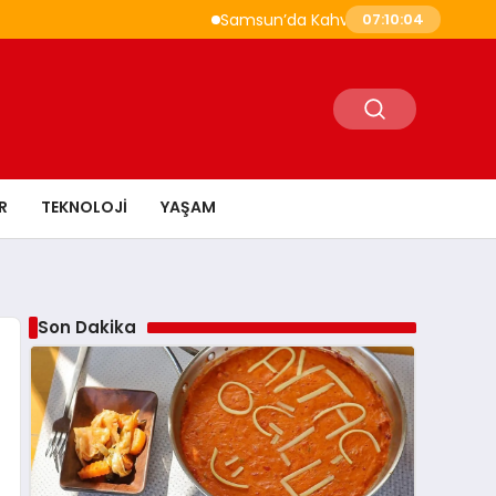
Samsun’da Kahvaltı Nerede Yapılır? Çakal
07:10:05
R
TEKNOLOJI
YAŞAM
Son Dakika