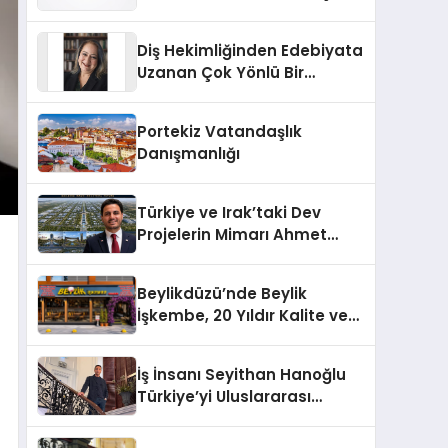
Markası Olmayı Sürdürüyor
Diş Hekimliğinden Edebiyata
Uzanan Çok Yönlü Bir
Yaşam: Yeşim Şahin Yaman
Portekiz Vatandaşlık
Danışmanlığı
Türkiye ve Irak’taki Dev
Projelerin Mimarı Ahmet
Hasan Salim Beyoğlu, 10
Milyon Metrekarelik “Al Yusuf
Beylikdüzü’nde Beylik
Holding Industrial City”
İşkembe, 20 Yıldır Kalite ve
Projesini Hayata Geçirecek
Lezzetin Değişmeyen Adresi
İş İnsanı Seyithan Hanoğlu
Türkiye’yi Uluslararası
Arenada Tanıtmayı
Hedefliyor