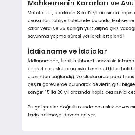
Mahkemenin Kararları ve Avuk
Mütalaada, sanıkların 8 ila 12 yıl arasında hapis
avukatları tahliye talebinde bulundu. Mahkeme he
karar verdi ve 36 sanığın yurt dışına çıkış yasa
savunma yapma süresi verilerek ertelendi.
İddianame ve İddialar
İddianamede, İsrail istihbarat servisinin inter
bilgileri casusluk amacıyla temin ettikleri beli
üzerinden sağlandığı ve uluslararası para transfer
çeşitli görevlerde bulunarak devletin gizli bilgi
sanığın 15 ila 20 yıl arasında hapis cezasıyla ce
Bu gelişmeler doğrultusunda casusluk davasın
takip edilmeye devam ediyor.