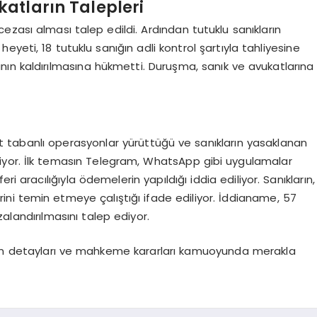
atların Talepleri
 cezası alması talep edildi. Ardından tutuklu sanıkların
yeti, 18 tutuklu sanığın adli kontrol şartıyla tahliyesine
ğının kaldırılmasına hükmetti. Duruşma, sanık ve avukatlarına
net tabanlı operasyonlar yürüttüğü ve sanıkların yasaklanan
rtiliyor. İlk temasın Telegram, WhatsApp gibi uygulamalar
i aracılığıyla ödemelerin yapıldığı iddia ediliyor. Sanıkların,
lerini temin etmeye çalıştığı ifade ediliyor. İddianame, 57
zalandırılmasını talep ediyor.
ın detayları ve mahkeme kararları kamuoyunda merakla