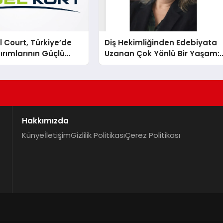
 Court, Türkiye’de
Diş Hekimliğinden Edebiyata
ırımlarının Güçlü
Uzanan Çok Yönlü Bir Yaşam:
Olmayı Sürdürüyor
Yeşim Şahin Yaman
Hakkımızda
Künye
İletişim
Gizlilik Politikası
Çerez Politikası