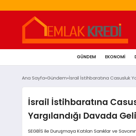
GÜNDEM
EKONOMI
Ana Sayfa
Gündem
İsrail İstihbaratına Casusluk
İsrail İstihbaratına Cas
Yargılandığı Davada Gel
SEGBİS ile Duruşmaya Katılan Sanıklar ve Savcını