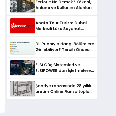
Ferforje Ne Demek? Kökeni,
Anlamı ve Kullanım Alanları
Anato Tour Turizm Dubai
Merkezli Lüks Seyahat
Hizmetleriyle Küresel
Turizmde Öne Çıkıyor
Dil Puanıyla Hangi Bölümlere
Girilebiliyor? Tercih Öncesi
Bilinmesi Gerekenler
ELSİ Güç Sistemleri ve
ELSIPOWER’dan İşletmelere
Güvenilir Enerji Çözümleri
Şantiye ranzasında 28 yıllık
üretim Online Ranza toplu
yaşam alanlarını tek elden
donatıyor