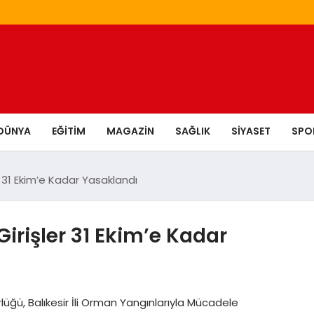
DÜNYA
EĞITIM
MAGAZIN
SAĞLIK
SIYASET
SPO
er 31 Ekim’e Kadar Yasaklandı
Girişler 31 Ekim’e Kadar
lüğü, Balıkesir İli Orman Yangınlarıyla Mücadele