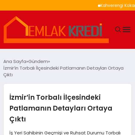
Kahverengi Kokarca İle
GÜNDEM
Ana Sayfa
Gündem
İzmir’in Torbalı İlçesindeki Patlamanın Detayları Ortaya
EKONOMI
Çıktı
DÜNYA
İzmir’in Torbalı İlçesindeki
EĞITIM
Patlamanın Detayları Ortaya
Çıktı
MAGAZIN
İş Yeri Sahibinin Geçmişi ve Ruhsat Durumu Torbalı
SAĞLIK