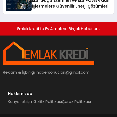
ELSİ Güç Sistemleri ve ELSIPOWER’dan
İşletmelere Güvenilir Enerji Çözümleri
Emlak Kredi ile Ev Almak ve Birçok Haberler ..
Reklam & İşbirliği:
habersonuclari@gmail.com
Hakkımızda
Künye
İletişim
Gizlilik Politikası
Çerez Politikası