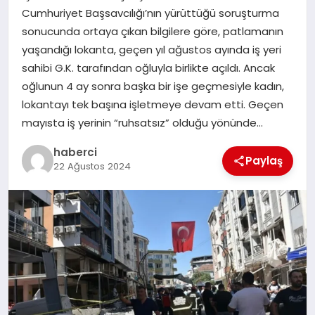
Cumhuriyet Başsavcılığı’nın yürüttüğü soruşturma
sonucunda ortaya çıkan bilgilere göre, patlamanın
SIYASET
yaşandığı lokanta, geçen yıl ağustos ayında iş yeri
sahibi G.K. tarafından oğluyla birlikte açıldı. Ancak
SPOR
oğlunun 4 ay sonra başka bir işe geçmesiyle kadın,
lokantayı tek başına işletmeye devam etti. Geçen
TEKNOLOJI
mayısta iş yerinin “ruhsatsız” olduğu yönünde…
YAŞAM
haberci
Paylaş
22 Ağustos 2024