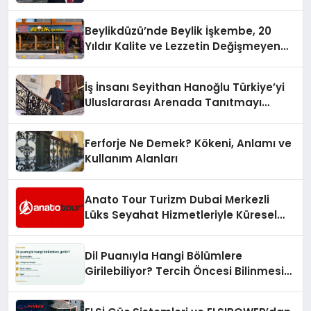
10 Milyon Metrekarelik “Al Yusuf
Holding Industrial City” Projesini
Beylikdüzü’nde Beylik İşkembe, 20
Hayata Geçirecek
Yıldır Kalite ve Lezzetin Değişmeyen
Adresi
İş İnsanı Seyithan Hanoğlu Türkiye’yi
Uluslararası Arenada Tanıtmayı
Hedefliyor
Ferforje Ne Demek? Kökeni, Anlamı ve
Kullanım Alanları
Anato Tour Turizm Dubai Merkezli
Lüks Seyahat Hizmetleriyle Küresel
Turizmde Öne Çıkıyor
Dil Puanıyla Hangi Bölümlere
Girilebiliyor? Tercih Öncesi Bilinmesi
Gerekenler