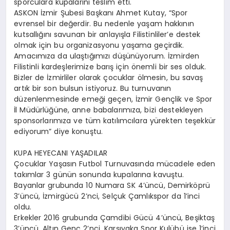
sporculara kupalarını teslim etti.
ASKON İzmir Şubesi Başkanı Ahmet Kutay, “Spor
evrensel bir değerdir. Bu nedenle yaşam hakkının
kutsallığını savunan bir anlayışla Filistinliler’e destek
olmak için bu organizasyonu yaşama geçirdik.
Amacımıza da ulaştığımızı düşünüyorum. İzmirden
Filistinli kardeşlerimize barış için önemli bir ses olduk.
Bizler de İzmirliler olarak çocuklar ölmesin, bu savaş
artık bir son bulsun istiyoruz. Bu turnuvanın
düzenlenmesinde emeği geçen, İzmir Gençlik ve Spor
İl Müdürlüğüne, anne babalarımıza, bizi destekleyen
sponsorlarımıza ve tüm katılımcılara yürekten teşekkür
ediyorum” diye konuştu.
KUPA HEYECANI YAŞADILAR
Çocuklar Yaşasın Futbol Turnuvasında mücadele eden
takımlar 3 günün sonunda kupalarına kavuştu.
Bayanlar grubunda 10 Numara SK 4’üncü, Demirköprü
3’üncü, İzmirgücü 2’nci, Selçuk Çamlıkspor da 1’inci
oldu.
Erkekler 2016 grubunda Çamdibi Gücü 4’üncü, Beşiktaş
3’üncü, Altın Genç 2’nci, Karşıyaka Spor Kulübü ise 1’inci