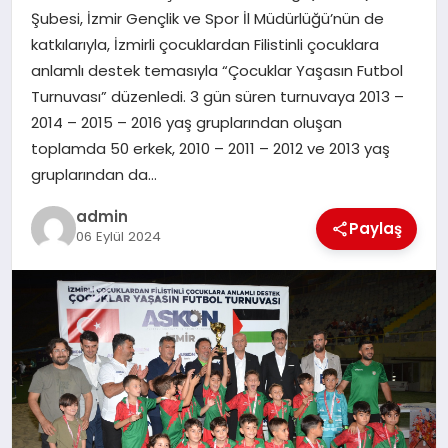
Şubesi, İzmir Gençlik ve Spor İl Müdürlüğü’nün de
katkılarıyla, İzmirli çocuklardan Filistinli çocuklara
SIYASET
anlamlı destek temasıyla “Çocuklar Yaşasın Futbol
Turnuvası” düzenledi. 3 gün süren turnuvaya 2013 –
SPOR
2014 – 2015 – 2016 yaş gruplarından oluşan
toplamda 50 erkek, 2010 – 2011 – 2012 ve 2013 yaş
TEKNOLOJI
gruplarından da…
YAŞAM
admin
Paylaş
06 Eylül 2024