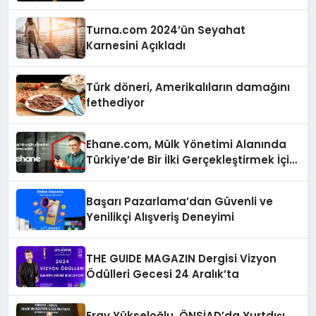
Turna.com 2024’ün Seyahat
Karnesini Açıkladı
Türk döneri, Amerikalıların damağını
fethediyor
Ehane.com, Mülk Yönetimi Alanında
Türkiye’de Bir İlki Gerçekleştirmek İçin
Yayında
Başarı Pazarlama’dan Güvenli ve
Yenilikçi Alışveriş Deneyimi
THE GUIDE MAGAZIN Dergisi Vizyon
Ödülleri Gecesi 24 Aralık’ta
Eray Yükseloğlu, ÖNSİAD’da Yurtdışı