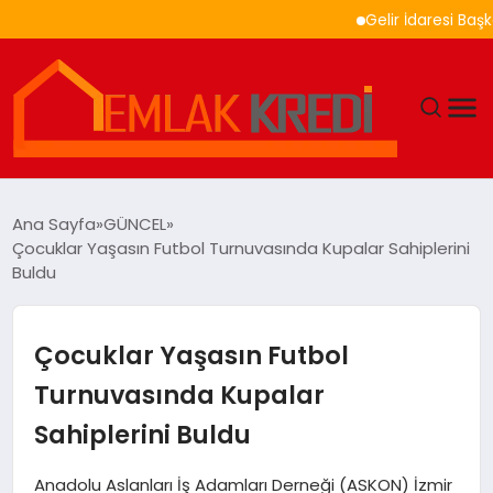
Gelir İdaresi Başkanlığ
GÜNDEM
Ana Sayfa
GÜNCEL
Çocuklar Yaşasın Futbol Turnuvasında Kupalar Sahiplerini
EKONOMI
Buldu
DÜNYA
Çocuklar Yaşasın Futbol
EĞITIM
Turnuvasında Kupalar
Sahiplerini Buldu
MAGAZIN
Anadolu Aslanları İş Adamları Derneği (ASKON) İzmir
SAĞLIK