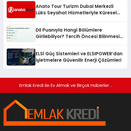
Anato Tour Turizm Dubai Merkezli
Lüks Seyahat Hizmetleriyle Küresel
Turizmde Öne Çıkıyor
Dil Puanıyla Hangi Bölümlere
Girilebiliyor? Tercih Öncesi Bilinmesi
Gerekenler
ELSİ Güç Sistemleri ve ELSIPOWER’dan
İşletmelere Güvenilir Enerji Çözümleri
Emlak Kredi ile Ev Almak ve Birçok Haberler ..