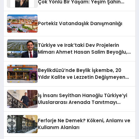
Çok Yönlü Bir Yaşam: Yeşim Şahin
Yaman
Portekiz Vatandaşlık Danışmanlığı
Türkiye ve Irak’taki Dev Projelerin
Mimarı Ahmet Hasan Salim Beyoğlu,
10 Milyon Metrekarelik “Al Yusuf
Holding Industrial City” Projesini
Beylikdüzü’nde Beylik İşkembe, 20
Hayata Geçirecek
Yıldır Kalite ve Lezzetin Değişmeyen
Adresi
İş İnsanı Seyithan Hanoğlu Türkiye’yi
Uluslararası Arenada Tanıtmayı
Hedefliyor
Ferforje Ne Demek? Kökeni, Anlamı ve
Kullanım Alanları