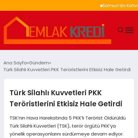
Samsun’da Kahvaltı Ne
GÜNDEM
Ana Sayfa
Gündem
Türk Silahlı Kuvvetleri PKK Teröristlerini Etkisiz Hale Getirdi
EKONOMI
DÜNYA
Türk Silahlı Kuvvetleri PKK
Teröristlerini Etkisiz Hale Getirdi
EĞITIM
TSK’nın Hava Harekatında 5 PKK’lı Terörist Öldürüldü
MAGAZIN
Türk Silahlı Kuvvetleri (TSK), terör örgütü PKK’ya
yönelik operasyonlarını sürdürmeye devam ediyor.
SAĞLIK