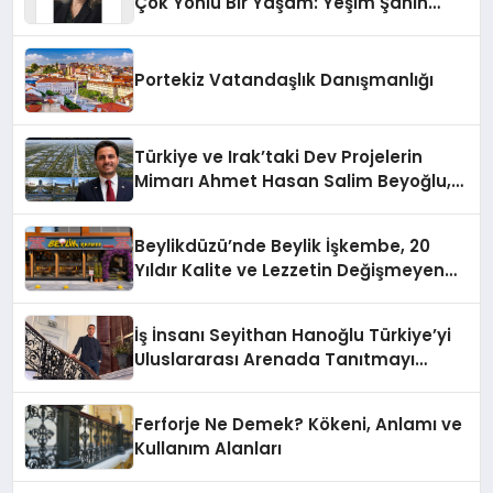
Çok Yönlü Bir Yaşam: Yeşim Şahin
Yaman
Portekiz Vatandaşlık Danışmanlığı
Türkiye ve Irak’taki Dev Projelerin
Mimarı Ahmet Hasan Salim Beyoğlu,
10 Milyon Metrekarelik “Al Yusuf
Holding Industrial City” Projesini
Beylikdüzü’nde Beylik İşkembe, 20
Hayata Geçirecek
Yıldır Kalite ve Lezzetin Değişmeyen
Adresi
İş İnsanı Seyithan Hanoğlu Türkiye’yi
Uluslararası Arenada Tanıtmayı
Hedefliyor
Ferforje Ne Demek? Kökeni, Anlamı ve
Kullanım Alanları