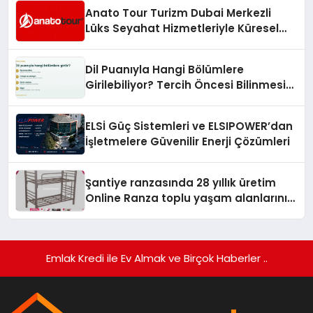
Anato Tour Turizm Dubai Merkezli
Lüks Seyahat Hizmetleriyle Küresel
Turizmde Öne Çıkıyor
Dil Puanıyla Hangi Bölümlere
Girilebiliyor? Tercih Öncesi Bilinmesi
Gerekenler
ELSİ Güç Sistemleri ve ELSIPOWER’dan
İşletmelere Güvenilir Enerji Çözümleri
Şantiye ranzasında 28 yıllık üretim
Online Ranza toplu yaşam alanlarını
tek elden donatıyor
Emlak Kredi ile Ev Almak ve Birçok Haberler ..