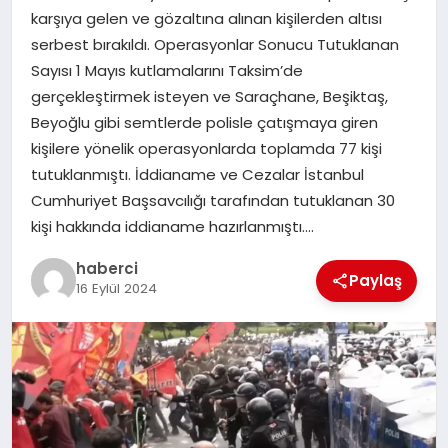
karşıya gelen ve gözaltına alınan kişilerden altısı
serbest bırakıldı. Operasyonlar Sonucu Tutuklanan
SIYASET
Sayısı 1 Mayıs kutlamalarını Taksim’de
gerçekleştirmek isteyen ve Saraçhane, Beşiktaş,
SPOR
Beyoğlu gibi semtlerde polisle çatışmaya giren
kişilere yönelik operasyonlarda toplamda 77 kişi
TEKNOLOJI
tutuklanmıştı. İddianame ve Cezalar İstanbul
Cumhuriyet Başsavcılığı tarafından tutuklanan 30
YAŞAM
kişi hakkında iddianame hazırlanmıştı….
haberci
Paylaş
16 Eylül 2024