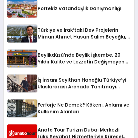
Portekiz Vatandaşlık Danışmanlığı
Türkiye ve Irak’taki Dev Projelerin
Mimarı Ahmet Hasan Salim Beyoğlu,
10 Milyon Metrekarelik “Al Yusuf
Holding Industrial City” Projesini
Beylikdüzü’nde Beylik İşkembe, 20
Hayata Geçirecek
Yıldır Kalite ve Lezzetin Değişmeyen
Adresi
İş İnsanı Seyithan Hanoğlu Türkiye’yi
Uluslararası Arenada Tanıtmayı
Hedefliyor
Ferforje Ne Demek? Kökeni, Anlamı ve
Kullanım Alanları
Anato Tour Turizm Dubai Merkezli
Lüks Seyahat Hizmetleriyle Küresel