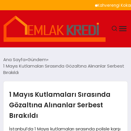
Kahverengi Kokarca İle
GÜNDEM
Ana Sayfa
Gündem
1 Mayıs Kutlamaları Sırasında Gözaltına Alınanlar Serbest
EKONOMI
Bırakıldı
DÜNYA
1 Mayıs Kutlamaları Sırasında
EĞITIM
Gözaltına Alınanlar Serbest
Bırakıldı
MAGAZIN
İstanbul’da 1 Mayıs kutlamaları sırasında polisle karşı
SAĞLIK