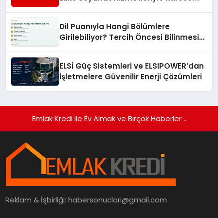
Turizmde Öne Çıkıyor
Dil Puanıyla Hangi Bölümlere
Girilebiliyor? Tercih Öncesi Bilinmesi
Gerekenler
ELSİ Güç Sistemleri ve ELSIPOWER’dan
İşletmelere Güvenilir Enerji Çözümleri
Emlak Kredi ile Ev Almak ve Birçok Haberler ..
Reklam & İşbirliği:
habersonuclari@gmail.com