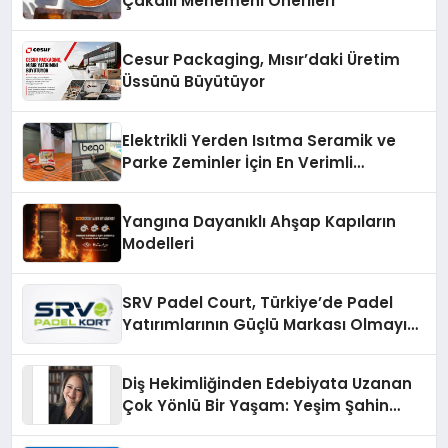
Çakallı Menemeni Önerileri
Cesur Packaging, Mısır’daki Üretim
Üssünü Büyütüyor
Elektrikli Yerden Isıtma Seramik ve
Parke Zeminler İçin En Verimli
Çözümler
Yangına Dayanıklı Ahşap Kapıların
Modelleri
SRV Padel Court, Türkiye’de Padel
Yatırımlarının Güçlü Markası Olmayı
Sürdürüyor
Diş Hekimliğinden Edebiyata Uzanan
Çok Yönlü Bir Yaşam: Yeşim Şahin
Yaman