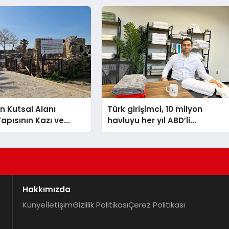
İndirim!
n Kutsal Alanı
Türk girişimci, 10 milyon
pısının Kazı ve
havluyu her yıl ABD’li
Selectum
tüketicilerle buluşturuyor
esorts’un da
ıyla Tamamlandı
Hakkımızda
Künye
İletişim
Gizlilik Politikası
Çerez Politikası