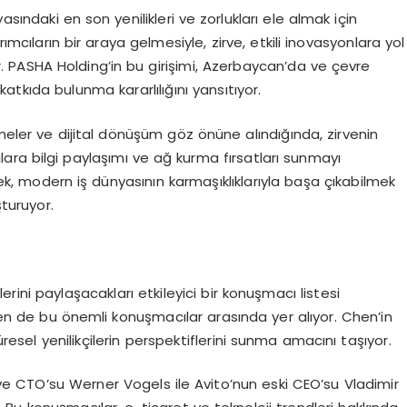
asındaki en son yenilikleri ve zorlukları ele almak için
ımcıların bir araya gelmesiyle, zirve, etkili inovasyonlara yol
r. PASHA Holding’in bu girişimi, Azerbaycan’da ve çevre
kıda bulunma kararlılığını yansıtıyor.
şmeler ve dijital dönüşüm göz önüne alındığında, zirvenin
cılara bilgi paylaşımı ve ağ kurma fırsatları sunmayı
erek, modern iş dünyasının karmaşıklıklarıyla başa çıkabilmek
şturuyor.
lerini paylaşacakları etkileyici bir konuşmacı listesi
n de bu önemli konuşmacılar arasında yer alıyor. Chen’in
üresel yenilikçilerin perspektiflerini sunma amacını taşıyor.
e CTO’su Werner Vogels ile Avito’nun eski CEO’su Vladimir