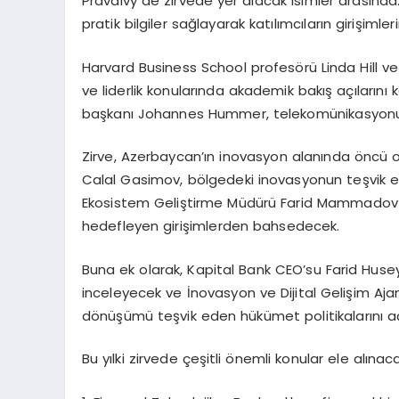
Pravdivy de zirvede yer alacak isimler arasında
pratik bilgiler sağlayarak katılımcıların girişiml
Harvard Business School profesörü Linda Hill ve
ve liderlik konularında akademik bakış açılarını
başkanı Johannes Hummer, telekomünikasyonun 
Zirve, Azerbaycan’ın inovasyon alanında öncü o
Calal Gasimov, bölgedeki inovasyonun teşvik e
Ekosistem Geliştirme Müdürü Farid Mammadov i
hedefleyen girişimlerden bahsedecek.
Buna ek olarak, Kapital Bank CEO’su Farid Husey
inceleyecek ve İnovasyon ve Dijital Gelişim Aja
dönüşümü teşvik eden hükümet politikalarını a
Bu yılki zirvede çeşitli önemli konular ele alınac