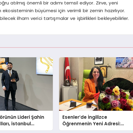
oğru atılmış önemli bir adımı temsil ediyor. Zirve, yeni
yon ekosisteminin büyümesi için verimli bir zemin hazırlıyor.
lecek ilham verici tartışmalar ve işbirlikleri bekleyebilirler.
törünün Lideri Şahin
Esenler’de İngilizce
ları, İstanbul
Öğrenmenin Yeni Adresi:
Fuarı’nda Parladı ￼
Büyük Açılış Fırsatıyla %20