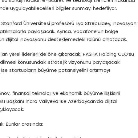
. Bu konuşmacılar, e-ticaret ve teknoloji trendleri hakkında
erinde uygulayabilecekleri bilgiler sunmayı hedefliyor.
 Stanford Üniversitesi profesörü Ilya Strebulaev, inovasyon
 katılımcılarla paylaşacak. Ayrıca, Vodafone’un bölge
dijital inovasyonu desteklemedeki rolünü anlatacak.
lan yerel liderleri de öne çıkaracak. PASHA Holding CEO’su
dilmesi konusundaki stratejik vizyonunu paylaşacak.
se startupların büyüme potansiyelini artırmayı
nov, finansal teknoloji ve ekonomik büyüme ilişkisini
nsı Başkanı İnara Valiyeva ise Azerbaycan’da dijital
çıklayacak.
ak. Bunlar arasında: