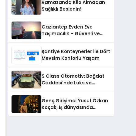
Ramazanda Kilo Almadan
Sağlıklı Beslenin!
Gaziantep Evden Eve
Taşımacılık – Güvenli ve
Profesyonel Nakliyat Hizmeti
Şantiye Konteynerler ile Dört
Mevsim Konforlu Yaşam
S Class Otomotiv: Bağdat
Caddesi’nde Lüks ve
Prestijin Yeni Adresi
Genç Girişimci Yusuf Özkan
Koçak, İş dünyasında
Başarılarıyla Tanınıyor!