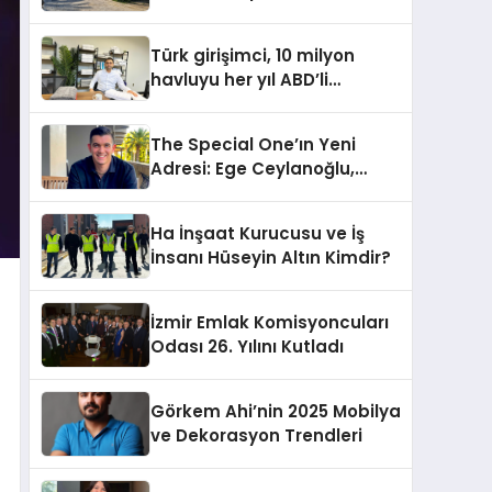
Onarımı Selectum
Hotels&Resorts’un da
Türk girişimci, 10 milyon
Katkılarıyla Tamamlandı
havluyu her yıl ABD’li
tüketicilerle buluşturuyor
The Special One’ın Yeni
Adresi: Ege Ceylanoğlu,
Casa Fora Beach Resort
Hotel’i Zirveye Taşımaya
Ha İnşaat Kurucusu ve İş
Geliyor!
İnsanı Hüseyin Altın Kimdir?
İzmir Emlak Komisyoncuları
Odası 26. Yılını Kutladı
Görkem Ahi’nin 2025 Mobilya
ve Dekorasyon Trendleri