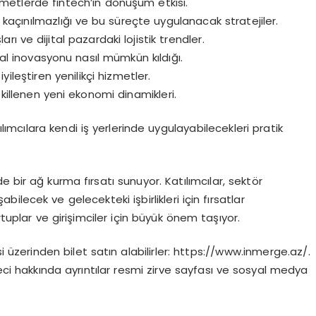
hizmetlerde fintech’in dönüşüm etkisi.
n kaçınılmazlığı ve bu süreçte uygulanacak stratejiler.
ları ve dijital pazardaki lojistik trendler.
l inovasyonu nasıl mümkün kıldığı.
ileştiren yenilikçi hizmetler.
ekillenen yeni ekonomi dinamikleri.
lımcılara kendi iş yerlerinde uygulayabilecekleri pratik
 bir ağ kurma fırsatı sunuyor. Katılımcılar, sektör
bilecek ve gelecekteki işbirlikleri için fırsatlar
rtuplar ve girişimciler için büyük önem taşıyor.
i üzerinden bilet satın alabilirler: https://www.inmerge.az/.
reci hakkında ayrıntılar resmi zirve sayfası ve sosyal medya