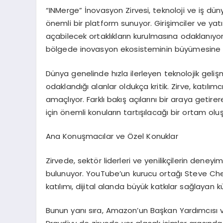
“INMerge” İnovasyon Zirvesi, teknoloji ve iş düny
önemli bir platform sunuyor. Girişimciler ve yatır
açabilecek ortaklıkların kurulmasına odaklanıyo
bölgede inovasyon ekosisteminin büyümesine kat
Dünya genelinde hızla ilerleyen teknolojik geli
odaklandığı alanlar oldukça kritik. Zirve, katılım
amaçlıyor. Farklı bakış açılarını bir araya getir
için önemli konuların tartışılacağı bir ortam olu
Ana Konuşmacılar ve Özel Konuklar
Zirvede, sektör liderleri ve yenilikçilerin deneyim
bulunuyor. YouTube’un kurucu ortağı Steve Che
katılımı, dijital alanda büyük katkılar sağlayan k
Bunun yanı sıra, Amazon’un Başkan Yardımcısı v