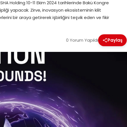
SHA Holding 10-11 Ekim 2024 tarihlerinde Bakü Kongre
liği yapacak. Zirve, inovasyon ekosisteminin kilit
lerini bir araya getirerek işbirliğini teşvik eden ve fikir
0 Yorum Yapıldı
Paylaş