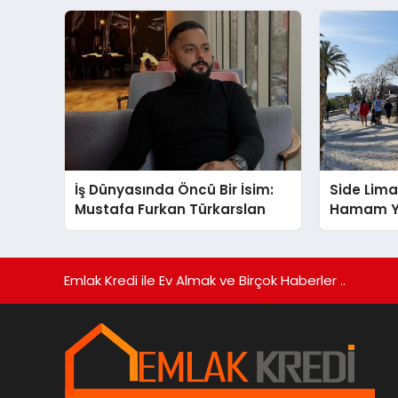
Gücünü Anlatıyor
İş Dünyasında Öncü Bir İsim:
Side Lima
Mustafa Furkan Türkarslan
Hamam Ya
Onarımı 
Hotels&R
Katkılar
Emlak Kredi ile Ev Almak ve Birçok Haberler ..