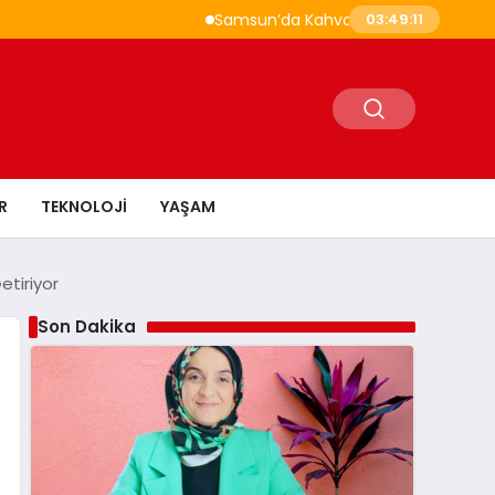
Samsun’da Kahvaltı Nerede Yapılır? Çakallı 
03:49:12
R
TEKNOLOJI
YAŞAM
etiriyor
Son Dakika