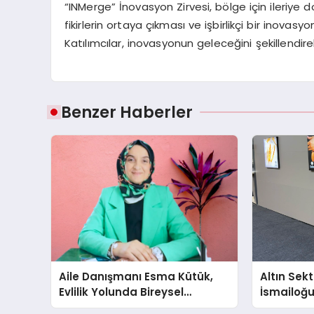
“INMerge” İnovasyon Zirvesi, bölge için ileriye d
fikirlerin ortaya çıkması ve işbirlikçi bir inovas
Katılımcılar, inovasyonun geleceğini şekillendirebi
Benzer Haberler
Aile Danışmanı Esma Kütük,
Altın Sek
Evlilik Yolunda Bireysel
İsmailoğul
Farkındalığın ve Sınırların
Mücevher 