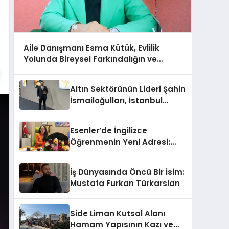
Aile Danışmanı Esma Kütük, Evlilik
Yolunda Bireysel Farkındalığın ve
Sınırların Gücünü Anlatıyor
Altın Sektörünün Lideri Şahin
İsmailoğulları, İstanbul
Mücevher Fuarı’nda Parladı ￼
Esenler’de İngilizce
Öğrenmenin Yeni Adresi:
Büyük Açılış Fırsatıyla %20
İndirim!
İş Dünyasında Öncü Bir İsim:
Mustafa Furkan Türkarslan
Side Liman Kutsal Alanı
Hamam Yapısının Kazı ve