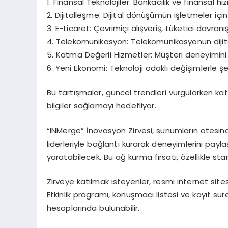
1. Finansal Teknolojiler: Bankacılık ve finansal 
2. Dijitalleşme: Dijital dönüşümün işletmeler içi
3. E-ticaret: Çevrimiçi alışveriş, tüketici davranış
4. Telekomünikasyon: Telekomünikasyonun dijita
5. Katma Değerli Hizmetler: Müşteri deneyimini iy
6. Yeni Ekonomi: Teknoloji odaklı değişimlerle ş
Bu tartışmalar, güncel trendleri vurgularken katı
bilgiler sağlamayı hedefliyor.
“INMerge” İnovasyon Zirvesi, sunumların ötesinde
liderleriyle bağlantı kurarak deneyimlerini paylaşa
yaratabilecek. Bu ağ kurma fırsatı, özellikle sta
Zirveye katılmak isteyenler, resmi internet sites
Etkinlik programı, konuşmacı listesi ve kayıt sü
hesaplarında bulunabilir.