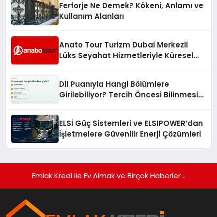
Ferforje Ne Demek? Kökeni, Anlamı ve
Kullanım Alanları
Anato Tour Turizm Dubai Merkezli
Lüks Seyahat Hizmetleriyle Küresel
Turizmde Öne Çıkıyor
Dil Puanıyla Hangi Bölümlere
Girilebiliyor? Tercih Öncesi Bilinmesi
Gerekenler
ELSİ Güç Sistemleri ve ELSIPOWER’dan
İşletmelere Güvenilir Enerji Çözümleri
Emlak Kredi ile Ev Almak ve Birçok Haberler ..