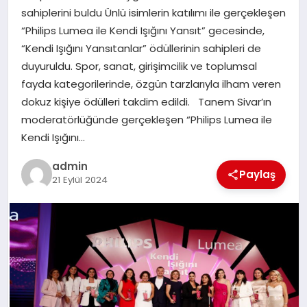
sahiplerini buldu Ünlü isimlerin katılımı ile gerçekleşen
“Philips Lumea ile Kendi Işığını Yansıt” gecesinde,
SIYASET
“Kendi Işığını Yansıtanlar” ödüllerinin sahipleri de
duyuruldu. Spor, sanat, girişimcilik ve toplumsal
SPOR
fayda kategorilerinde, özgün tarzlarıyla ilham veren
dokuz kişiye ödülleri takdim edildi. Tanem Sivar’ın
TEKNOLOJI
moderatörlüğünde gerçekleşen “Philips Lumea ile
Kendi Işığını…
YAŞAM
admin
Paylaş
21 Eylül 2024