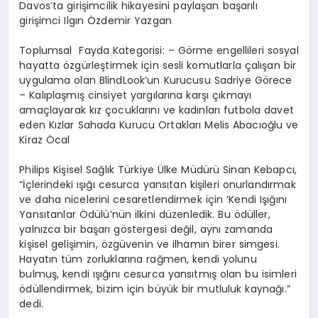
Davos’ta girişimcilik hikayesini paylaşan başarılı
girişimci Ilgın Özdemir Yazgan
Toplumsal
Fayda Kategorisi: – Görme engellileri sosyal
hayatta özgürleştirmek için sesli komutlarla çalışan bir
uygulama olan BlindLook’un Kurucusu Sadriye Görece
– Kalıplaşmış cinsiyet yargılarına karşı çıkmayı
amaçlayarak kız çocuklarını ve kadınları futbola davet
eden Kızlar Sahada Kurucu Ortakları Melis Abacıoğlu ve
Kiraz Öcal
Philips Kişisel Sağlık Türkiye Ülke Müdürü Sinan Kebapcı,
“İçlerindeki ışığı cesurca yansıtan kişileri onurlandırmak
ve daha nicelerini cesaretlendirmek için ‘Kendi Işığını
Yansıtanlar Ödülü’nün ilkini düzenledik. Bu ödüller,
yalnızca bir başarı göstergesi değil, aynı zamanda
kişisel gelişimin, özgüvenin ve ilhamın birer simgesi.
Hayatın tüm zorluklarına rağmen, kendi yolunu
bulmuş, kendi ışığını cesurca yansıtmış olan bu isimleri
ödüllendirmek, bizim için büyük bir mutluluk kaynağı.”
dedi.