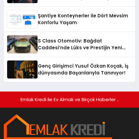
Hizmeti
Şantiye Konteynerler ile Dört Mevsim
Konforlu Yaşam
S Class Otomotiv: Bağdat
Caddesi’nde Lüks ve Prestijin Yeni
Adresi
Genç Girişimci Yusuf Özkan Koçak, İş
dünyasında Başarılarıyla Tanınıyor!
Emlak Kredi ile Ev Almak ve Birçok Haberler ..