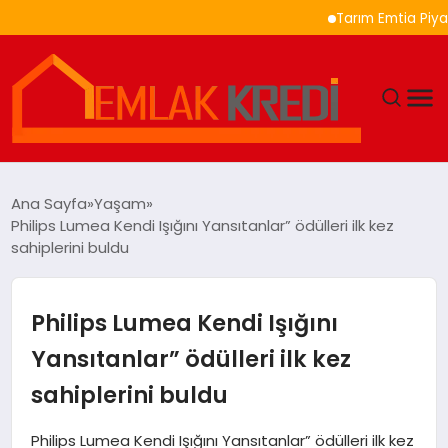
Tarım Emtia Piyasasında
GÜNDEM
Ana Sayfa
Yaşam
Philips Lumea Kendi Işığını Yansıtanlar” ödülleri ilk kez
EKONOMI
sahiplerini buldu
DÜNYA
Philips Lumea Kendi Işığını
EĞITIM
Yansıtanlar” ödülleri ilk kez
sahiplerini buldu
MAGAZIN
Philips Lumea Kendi Işığını Yansıtanlar” ödülleri ilk kez
SAĞLIK