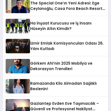
The Special One’ın Yeni Adresi: Ege
Ceylanoğlu, Casa Fora Beach Resort
Hotel’i Zirveye Taşımaya Geliyor!
Ha İnşaat Kurucusu ve İş İnsanı
Hüseyin Altın Kimdir?
İzmir Emlak Komisyoncuları Odası 26.
Yılını Kutladı
Görkem Ahi’nin 2025 Mobilya ve
Dekorasyon Trendleri
Ramazanda Kilo Almadan Sağlıklı
Beslenin!
Gaziantep Evden Eve Taşımacılık –
Güvenli ve Profesyonel Nakliyat