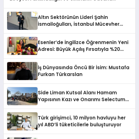
Anlatıyor
Altın Sektörünün Lideri Şahin
İsmailoğulları, İstanbul Mücevher
Fuarı’nda Parladı ￼
Esenler’de İngilizce Öğrenmenin Yeni
Adresi: Büyük Açılış Fırsatıyla %20
İndirim!
İş Dünyasında Öncü Bir İsim: Mustafa
Furkan Türkarslan
Side Liman Kutsal Alanı Hamam
Yapısının Kazı ve Onarımı Selectum
Hotels&Resorts’un da Katkılarıyla
Tamamlandı
Türk girişimci, 10 milyon havluyu her
yıl ABD’li tüketicilerle buluşturuyor