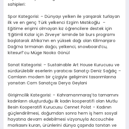
sahipleri:
Spor Kategorisi: – Dünyayı yelken ile yarışarak turlayan
ilk ve en genç Türk yelkenci Ezgim Mıstıkoğlu –
Eğitime erişimi olmayan kız öğrencilere destek için
‘Eğitimli Kızlar için Zirveye’ isminde bir burs programı
başlatarak Afrika’nın en yüksek dağı olan Kilimanjaro
Dağı’na tırmanan dağcı, yelkenci, snowboard’cu,
kitesurf’cu Müge Naoko Gönül
Sanat Kategorisi: – Sustainable Art House Kurucusu ve
sürdürülebilir eserlerin yaratıcısı Sanatçı Deniz Sağdıç –
Camların modern bir çizgiyle gelişimini tasarımlarına
yansıtan Cam Sanatçısı Derya Geylani
Girişimcilik Kategorisi: – Kahramanmaraş’ta tamamını
kadınların oluşturduğu ilk kadın kooperatifi olan Mutlu
Besin Kooperatifi Kurucusu Cennet Polat – Kadının
güçlendirilmesi, doğumdan sonra hem iş hem sosyal
hayatına devam edebilmesi vizyonuyla Accouchée
markasını kuran, ürünlerini dünya çapında tanıtan ve