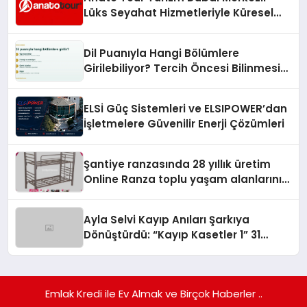
Lüks Seyahat Hizmetleriyle Küresel
Turizmde Öne Çıkıyor
Dil Puanıyla Hangi Bölümlere
Girilebiliyor? Tercih Öncesi Bilinmesi
Gerekenler
ELSİ Güç Sistemleri ve ELSIPOWER’dan
İşletmelere Güvenilir Enerji Çözümleri
Şantiye ranzasında 28 yıllık üretim
Online Ranza toplu yaşam alanlarını
tek elden donatıyor
Ayla Selvi Kayıp Anıları Şarkıya
Dönüştürdü: “Kayıp Kasetler 1” 31
Temmuz’da Yayında
Emlak Kredi ile Ev Almak ve Birçok Haberler ..