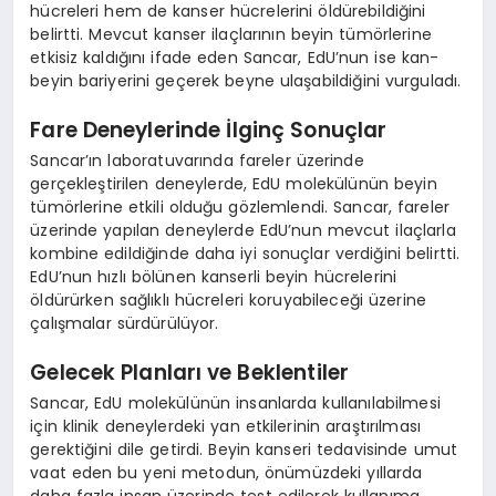
hücreleri hem de kanser hücrelerini öldürebildiğini
belirtti. Mevcut kanser ilaçlarının beyin tümörlerine
etkisiz kaldığını ifade eden Sancar, EdU’nun ise kan-
beyin bariyerini geçerek beyne ulaşabildiğini vurguladı.
Fare Deneylerinde İlginç Sonuçlar
Sancar’ın laboratuvarında fareler üzerinde
gerçekleştirilen deneylerde, EdU molekülünün beyin
tümörlerine etkili olduğu gözlemlendi. Sancar, fareler
üzerinde yapılan deneylerde EdU’nun mevcut ilaçlarla
kombine edildiğinde daha iyi sonuçlar verdiğini belirtti.
EdU’nun hızlı bölünen kanserli beyin hücrelerini
öldürürken sağlıklı hücreleri koruyabileceği üzerine
çalışmalar sürdürülüyor.
Gelecek Planları ve Beklentiler
Sancar, EdU molekülünün insanlarda kullanılabilmesi
için klinik deneylerdeki yan etkilerinin araştırılması
gerektiğini dile getirdi. Beyin kanseri tedavisinde umut
vaat eden bu yeni metodun, önümüzdeki yıllarda
daha fazla insan üzerinde test edilerek kullanıma