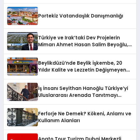
Yaman
Portekiz Vatandaşlık Danışmanlığı
Türkiye ve Irak’taki Dev Projelerin
Mimarı Ahmet Hasan Salim Beyoğlu,
10 Milyon Metrekarelik “Al Yusuf
Holding Industrial City” Projesini
Beylikdüzü’nde Beylik İşkembe, 20
Hayata Geçirecek
Yıldır Kalite ve Lezzetin Değişmeyen
Adresi
İş İnsanı Seyithan Hanoğlu Türkiye’yi
Uluslararası Arenada Tanıtmayı
Hedefliyor
Ferforje Ne Demek? Kökeni, Anlamı ve
Kullanım Alanları
Anato Tour Turizm Dubai Merkezli