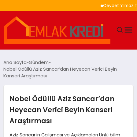
Cevdet Yılmaz Türkiye
GÜNDEM
Ana Sayfa
Gündem
Nobel Ödüllü Aziz Sancar’dan Heyecan Verici Beyin
EKONOMI
Kanseri Araştırması
DÜNYA
Nobel Ödüllü Aziz Sancar’dan
EĞITIM
Heyecan Verici Beyin Kanseri
Araştırması
MAGAZIN
Aziz Sancar’ın Çalışması ve Açıklamaları Ünlü bilim
SAĞLIK