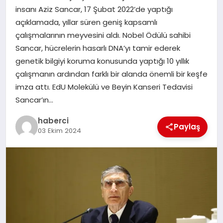
insanı Aziz Sancar, 17 Şubat 2022’de yaptığı
açıklamada, yıllar süren geniş kapsamlı
SIYASET
çalışmalarının meyvesini aldı. Nobel Ödülü sahibi
Sancar, hücrelerin hasarlı DNA’yı tamir ederek
SPOR
genetik bilgiyi koruma konusunda yaptığı 10 yıllık
çalışmanın ardından farklı bir alanda önemli bir keşfe
TEKNOLOJI
imza attı. EdU Molekülü ve Beyin Kanseri Tedavisi
Sancar’ın…
YAŞAM
haberci
Paylaş
03 Ekim 2024