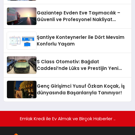
Gaziantep Evden Eve Taşımacılık –
Güvenli ve Profesyonel Nakliyat
Hizmeti
Şantiye Konteynerler ile Dört Mevsim
Konforlu Yaşam
S Class Otomotiv: Bağdat
Caddesi’nde Lüks ve Prestijin Yeni
Adresi
Genç Girişimci Yusuf Özkan Koçak, İş
dünyasında Başarılarıyla Tanınıyor!
Emlak Kredi ile Ev Almak ve Birçok Haberler ..