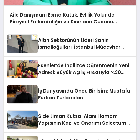
Aile Danışmanı Esma Kütük, Evlilik Yolunda
Bireysel Farkındalığın ve Sınırların Gücünü
Anlatıyor
Altın Sektörünün Lideri Şahin
İsmailoğulları, İstanbul Mücevher
Fuarı’nda Parladı ￼
Esenler’de İngilizce Öğrenmenin Yeni
Adresi: Büyük Açılış Fırsatıyla %20
İndirim!
İş Dünyasında Öncü Bir İsim: Mustafa
Furkan Türkarslan
Side Liman Kutsal Alanı Hamam
Yapısının Kazı ve Onarımı Selectum
Hotels&Resorts’un da Katkılarıyla
Tamamlandı