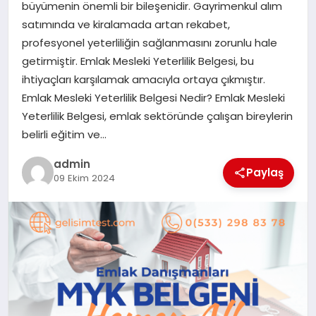
büyümenin önemli bir bileşenidir. Gayrimenkul alım
satımında ve kiralamada artan rekabet,
SIYASET
profesyonel yeterliliğin sağlanmasını zorunlu hale
getirmiştir. Emlak Mesleki Yeterlilik Belgesi, bu
SPOR
ihtiyaçları karşılamak amacıyla ortaya çıkmıştır.
Emlak Mesleki Yeterlilik Belgesi Nedir? Emlak Mesleki
TEKNOLOJI
Yeterlilik Belgesi, emlak sektöründe çalışan bireylerin
belirli eğitim ve…
YAŞAM
admin
Paylaş
09 Ekim 2024