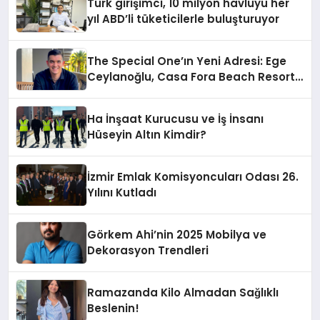
Türk girişimci, 10 milyon havluyu her
yıl ABD’li tüketicilerle buluşturuyor
The Special One’ın Yeni Adresi: Ege
Ceylanoğlu, Casa Fora Beach Resort
Hotel’i Zirveye Taşımaya Geliyor!
Ha İnşaat Kurucusu ve İş İnsanı
Hüseyin Altın Kimdir?
İzmir Emlak Komisyoncuları Odası 26.
Yılını Kutladı
Görkem Ahi’nin 2025 Mobilya ve
Dekorasyon Trendleri
Ramazanda Kilo Almadan Sağlıklı
Beslenin!