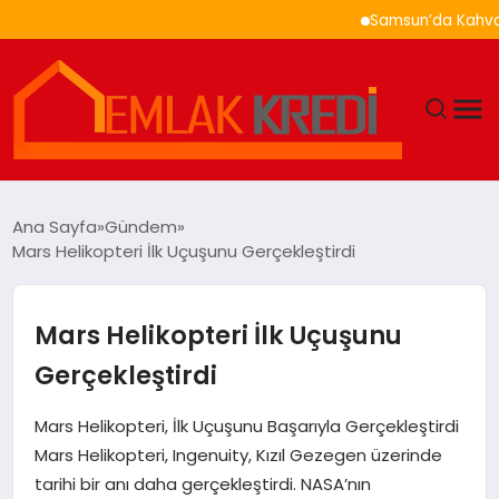
Samsun’da Kahvaltı Ne
GÜNDEM
Ana Sayfa
Gündem
Mars Helikopteri İlk Uçuşunu Gerçekleştirdi
EKONOMI
DÜNYA
Mars Helikopteri İlk Uçuşunu
Gerçekleştirdi
EĞITIM
Mars Helikopteri, İlk Uçuşunu Başarıyla Gerçekleştirdi
MAGAZIN
Mars Helikopteri, Ingenuity, Kızıl Gezegen üzerinde
tarihi bir anı daha gerçekleştirdi. NASA’nın
SAĞLIK