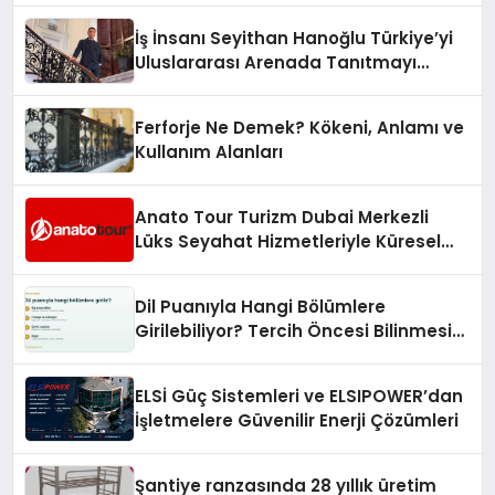
İş İnsanı Seyithan Hanoğlu Türkiye’yi
Uluslararası Arenada Tanıtmayı
Hedefliyor
Ferforje Ne Demek? Kökeni, Anlamı ve
Kullanım Alanları
Anato Tour Turizm Dubai Merkezli
Lüks Seyahat Hizmetleriyle Küresel
Turizmde Öne Çıkıyor
Dil Puanıyla Hangi Bölümlere
Girilebiliyor? Tercih Öncesi Bilinmesi
Gerekenler
ELSİ Güç Sistemleri ve ELSIPOWER’dan
İşletmelere Güvenilir Enerji Çözümleri
Şantiye ranzasında 28 yıllık üretim