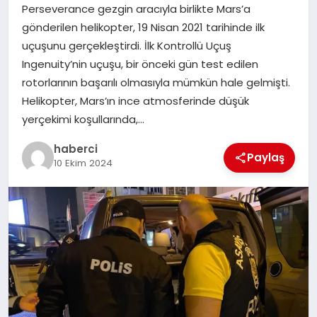
Perseverance gezgin aracıyla birlikte Mars’a
gönderilen helikopter, 19 Nisan 2021 tarihinde ilk
SIYASET
uçuşunu gerçekleştirdi. İlk Kontrollü Uçuş
Ingenuity’nin uçuşu, bir önceki gün test edilen
SPOR
rotorlarının başarılı olmasıyla mümkün hale gelmişti.
Helikopter, Mars’ın ince atmosferinde düşük
TEKNOLOJI
yerçekimi koşullarında,…
YAŞAM
haberci
Paylaş
10 Ekim 2024