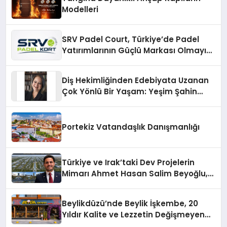
Modelleri
SRV Padel Court, Türkiye’de Padel
Yatırımlarının Güçlü Markası Olmayı
Sürdürüyor
Diş Hekimliğinden Edebiyata Uzanan
Çok Yönlü Bir Yaşam: Yeşim Şahin
Yaman
Portekiz Vatandaşlık Danışmanlığı
Türkiye ve Irak’taki Dev Projelerin
Mimarı Ahmet Hasan Salim Beyoğlu,
10 Milyon Metrekarelik “Al Yusuf
Holding Industrial City” Projesini
Beylikdüzü’nde Beylik İşkembe, 20
Hayata Geçirecek
Yıldır Kalite ve Lezzetin Değişmeyen
Adresi