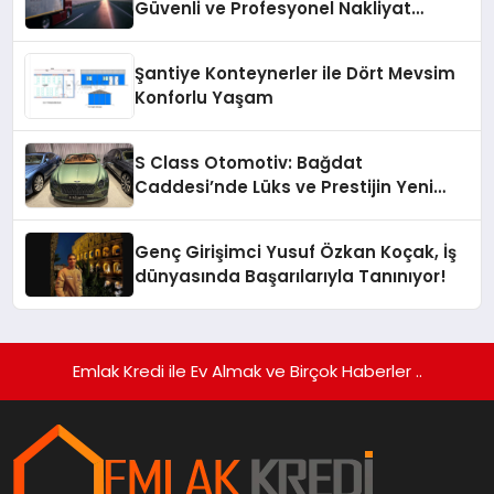
Güvenli ve Profesyonel Nakliyat
Hizmeti
Şantiye Konteynerler ile Dört Mevsim
Konforlu Yaşam
S Class Otomotiv: Bağdat
Caddesi’nde Lüks ve Prestijin Yeni
Adresi
Genç Girişimci Yusuf Özkan Koçak, İş
dünyasında Başarılarıyla Tanınıyor!
Emlak Kredi ile Ev Almak ve Birçok Haberler ..