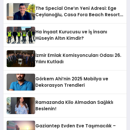
The Special One’ın Yeni Adresi: Ege
Ceylanoğlu, Casa Fora Beach Resort
Hotel’i Zirveye Taşımaya Geliyor!
Ha İnşaat Kurucusu ve İş İnsanı
Hüseyin Altın Kimdir?
İzmir Emlak Komisyoncuları Odası 26.
Yılını Kutladı
Görkem Ahi’nin 2025 Mobilya ve
Dekorasyon Trendleri
Ramazanda Kilo Almadan Sağlıklı
Beslenin!
Gaziantep Evden Eve Taşımacılık –