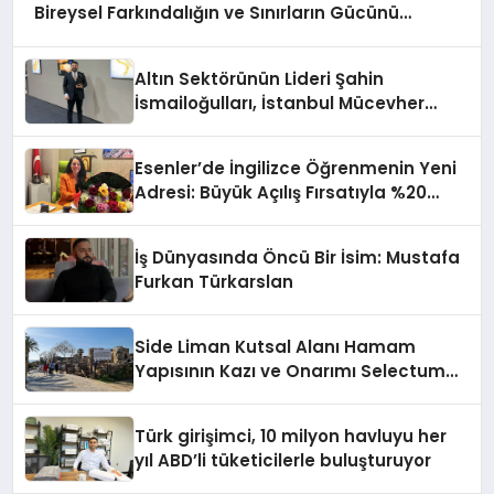
Bireysel Farkındalığın ve Sınırların Gücünü
Anlatıyor
Altın Sektörünün Lideri Şahin
İsmailoğulları, İstanbul Mücevher
Fuarı’nda Parladı ￼
Esenler’de İngilizce Öğrenmenin Yeni
Adresi: Büyük Açılış Fırsatıyla %20
İndirim!
İş Dünyasında Öncü Bir İsim: Mustafa
Furkan Türkarslan
Side Liman Kutsal Alanı Hamam
Yapısının Kazı ve Onarımı Selectum
Hotels&Resorts’un da Katkılarıyla
Tamamlandı
Türk girişimci, 10 milyon havluyu her
yıl ABD’li tüketicilerle buluşturuyor