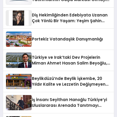
Sürdürüyor
Diş Hekimliğinden Edebiyata Uzanan
Çok Yönlü Bir Yaşam: Yeşim Şahin
Yaman
Portekiz Vatandaşlık Danışmanlığı
Türkiye ve Irak’taki Dev Projelerin
Mimarı Ahmet Hasan Salim Beyoğlu,
10 Milyon Metrekarelik “Al Yusuf
Holding Industrial City” Projesini
Beylikdüzü’nde Beylik İşkembe, 20
Hayata Geçirecek
Yıldır Kalite ve Lezzetin Değişmeyen
Adresi
İş İnsanı Seyithan Hanoğlu Türkiye’yi
Uluslararası Arenada Tanıtmayı
Hedefliyor