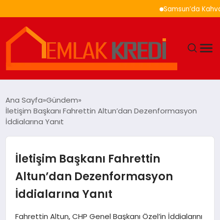
Samsun’da Kahvaltı Ne
GÜNDEM
Ana Sayfa
Gündem
İletişim Başkanı Fahrettin Altun’dan Dezenformasyon
EKONOMI
İddialarına Yanıt
DÜNYA
İletişim Başkanı Fahrettin
EĞITIM
Altun’dan Dezenformasyon
İddialarına Yanıt
MAGAZIN
Fahrettin Altun, CHP Genel Başkanı Özel’in İddialarını
SAĞLIK