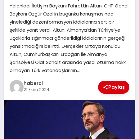
Yalanladı İletişim Başkanı Fahrettin Altun, CHP Genel
Başkanı Özgür Özel’in bugünkü konuşmasında
SIYASET
yinelediği dezenformasyon iddialarına sert bir
şekilde yanıt verdi. Altun, Almanya’dan Türkiye’ye
SPOR
uçaklarla sığınmacı gönderildiği iddialarının gerçeği
yansıtmadığını belirtti. Gerçekler Ortaya Konuldu
TEKNOLOJI
Altun, Cumhurbaşkanı Erdoğan ile Almanya
Şansölyesi Olaf Scholz arasında yasal oturma hakkı
YAŞAM
olmayan Türk vatandaşlarının…
haberci
Paylaş
21 Ekim 2024