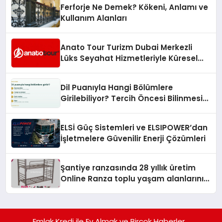
Ferforje Ne Demek? Kökeni, Anlamı ve
Kullanım Alanları
Anato Tour Turizm Dubai Merkezli
Lüks Seyahat Hizmetleriyle Küresel
Turizmde Öne Çıkıyor
Dil Puanıyla Hangi Bölümlere
Girilebiliyor? Tercih Öncesi Bilinmesi
Gerekenler
ELSİ Güç Sistemleri ve ELSIPOWER’dan
İşletmelere Güvenilir Enerji Çözümleri
Şantiye ranzasında 28 yıllık üretim
Online Ranza toplu yaşam alanlarını
tek elden donatıyor
Emlak Kredi ile Ev Almak ve Birçok Haberler ..