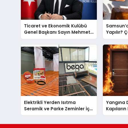
Ticaret ve Ekonomik Kulübü
Samsun’d
Genel Başkanı Sayın Mehmet
Yapılır? 
Ulutaş, ekonomiye dair yaptığı
Önerileri
açıklamada şunları kaydetti:
Elektrikli Yerden Isıtma
Yangına 
Seramik ve Parke Zeminler İçin
Kapıların
En Verimli Çözümler