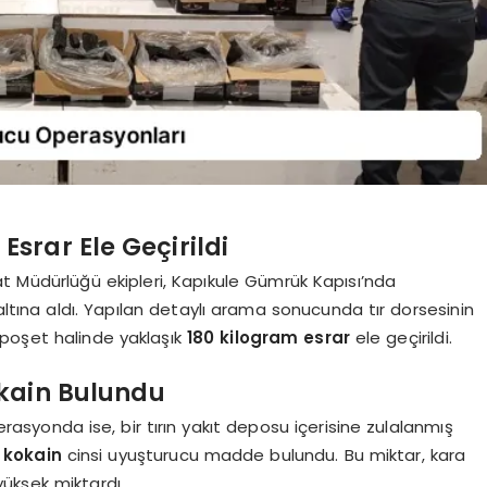
srar Ele Geçirildi
t Müdürlüğü ekipleri, Kapıkule Gümrük Kapısı’nda
altına aldı. Yapılan detaylı arama sonucunda tır dorsesinin
 poşet halinde yaklaşık
180 kilogram esrar
ele geçirildi.
kain Bulundu
erasyonda ise, bir tırın yakıt deposu içerisine zulalanmış
o kokain
cinsi uyuşturucu madde bulundu. Bu miktar, kara
yüksek miktardı.