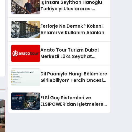
İş İnsanı Seyithan Hanoğlu
Türkiye’yi Uluslararası
Arenada Tanıtmayı
Hedefliyor
Ferforje Ne Demek? Kökeni,
Anlamı ve Kullanım Alanları
Anato Tour Turizm Dubai
Merkezli Lüks Seyahat
Hizmetleriyle Küresel
Turizmde Öne Çıkıyor
Dil Puanıyla Hangi Bölümlere
Girilebiliyor? Tercih Öncesi
Bilinmesi Gerekenler
ELSİ Güç Sistemleri ve
ELSIPOWER’dan İşletmelere
Güvenilir Enerji Çözümleri