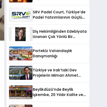
SRV Padel Court, Türkiye’de
Padel Yatırımlarının Güçlü
Markası Olmayı Sürdürüyor
Diş Hekimliğinden Edebiyata
Uzanan Çok Yönlü Bir
Yaşam: Yeşim Şahin Yaman
Portekiz Vatandaşlık
Danışmanlığı
Türkiye ve Irak’taki Dev
Projelerin Mimarı Ahmet
Hasan Salim Beyoğlu, 10
Milyon Metrekarelik “Al Yusuf
Beylikdüzü’nde Beylik
Holding Industrial City”
İşkembe, 20 Yıldır Kalite ve
Projesini Hayata Geçirecek
Lezzetin Değişmeyen Adresi