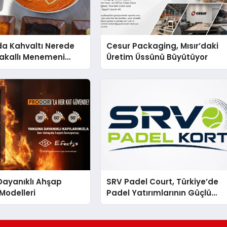
a Kahvaltı Nerede
Cesur Packaging, Mısır’daki
Çakallı Menemeni
Üretim Üssünü Büyütüyor
Dayanıklı Ahşap
SRV Padel Court, Türkiye’de
 Modelleri
Padel Yatırımlarının Güçlü
Markası Olmayı Sürdürüyor