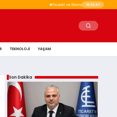
Ticaret ve Ekonomik Kulübü Genel Başkanı
16:32:48
R
TEKNOLOJI
YAŞAM
Son Dakika