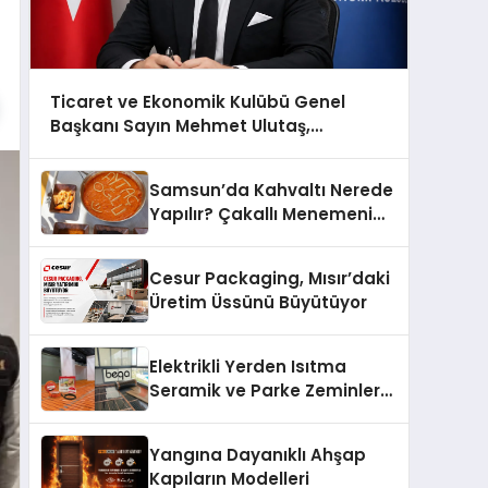
Ticaret ve Ekonomik Kulübü Genel
Başkanı Sayın Mehmet Ulutaş,
ekonomiye dair yaptığı açıklamada
şunları kaydetti:
Samsun’da Kahvaltı Nerede
Yapılır? Çakallı Menemeni
Önerileri
Cesur Packaging, Mısır’daki
Üretim Üssünü Büyütüyor
Elektrikli Yerden Isıtma
Seramik ve Parke Zeminler
İçin En Verimli Çözümler
Yangına Dayanıklı Ahşap
Kapıların Modelleri