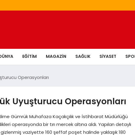
DÜNYA
EĞITIM
MAGAZIN
SAĞLIK
SIYASET
SPO
şturucu Operasyonları
ük Uyuşturucu Operasyonları
Edirne Gümrük Muhafaza Kaçakçılık ve İstihbarat Müdürlüğü
ikleri operasyonda bir tırı mercek altına aldı. Yapılan detaylı
izlenmiş vaziyette 160 şeffaf poşet halinde yaklaşık 180