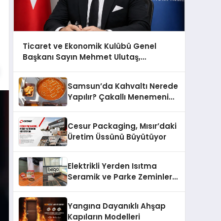
Ticaret ve Ekonomik Kulübü Genel
Başkanı Sayın Mehmet Ulutaş,
ekonomiye dair yaptığı açıklamada
şunları kaydetti:
Samsun’da Kahvaltı Nerede
Yapılır? Çakallı Menemeni
Önerileri
Cesur Packaging, Mısır’daki
Üretim Üssünü Büyütüyor
Elektrikli Yerden Isıtma
Seramik ve Parke Zeminler
İçin En Verimli Çözümler
Yangına Dayanıklı Ahşap
Kapıların Modelleri