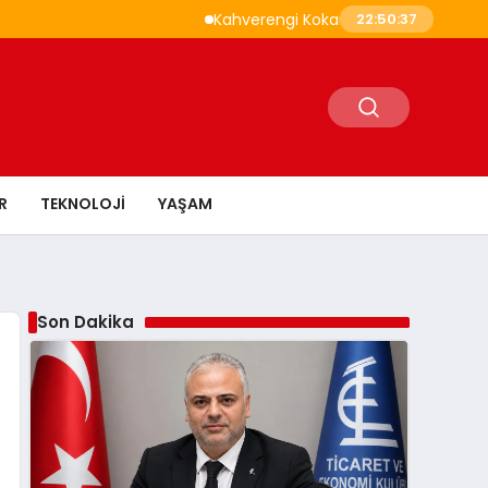
Kahverengi Kokarca İle Savaşta 1,6 Milyon
22:50:38
R
TEKNOLOJI
YAŞAM
Son Dakika