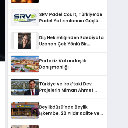
SRV Padel Court, Türkiye’de
Padel Yatırımlarının Güçlü
Markası Olmayı Sürdürüyor
Diş Hekimliğinden Edebiyata
Uzanan Çok Yönlü Bir
Yaşam: Yeşim Şahin Yaman
Portekiz Vatandaşlık
Danışmanlığı
Türkiye ve Irak’taki Dev
Projelerin Mimarı Ahmet
Hasan Salim Beyoğlu, 10
Milyon Metrekarelik “Al Yusuf
Beylikdüzü’nde Beylik
Holding Industrial City”
İşkembe, 20 Yıldır Kalite ve
Projesini Hayata Geçirecek
Lezzetin Değişmeyen Adresi