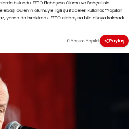
malarda bulundu. FETÖ Elebaşının Ölümü ve Bahçeli’nin
başı Gülen’in ölümüyle ilgili şu ifadeleri kullandı: “Yapılan
maz, yarına da bırakılmaz. FETÖ elebaşına bile dünya kalmadı.
0 Yorum Yapıldı
Paylaş