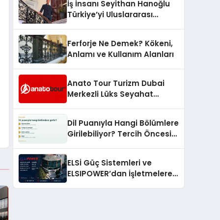
İş İnsanı Seyithan Hanoğlu
Türkiye’yi Uluslararası
Arenada Tanıtmayı
Hedefliyor
Ferforje Ne Demek? Kökeni,
Anlamı ve Kullanım Alanları
Anato Tour Turizm Dubai
Merkezli Lüks Seyahat
Hizmetleriyle Küresel
Turizmde Öne Çıkıyor
Dil Puanıyla Hangi Bölümlere
Girilebiliyor? Tercih Öncesi
Bilinmesi Gerekenler
ELSİ Güç Sistemleri ve
ELSIPOWER’dan İşletmelere
Güvenilir Enerji Çözümleri