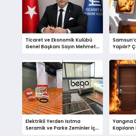
Ticaret ve Ekonomik Kulübü
Samsun’d
Genel Başkanı Sayın Mehmet
Yapılır? 
Ulutaş, ekonomiye dair yaptığı
Önerileri
açıklamada şunları kaydetti:
Elektrikli Yerden Isıtma
Yangına 
Seramik ve Parke Zeminler İçin
Kapıların
En Verimli Çözümler