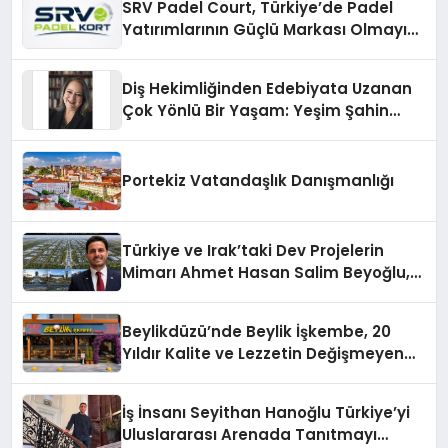
SRV Padel Court, Türkiye’de Padel
Yatırımlarının Güçlü Markası Olmayı
Sürdürüyor
Diş Hekimliğinden Edebiyata Uzanan
Çok Yönlü Bir Yaşam: Yeşim Şahin
Yaman
Portekiz Vatandaşlık Danışmanlığı
Türkiye ve Irak’taki Dev Projelerin
Mimarı Ahmet Hasan Salim Beyoğlu,
10 Milyon Metrekarelik “Al Yusuf
Holding Industrial City” Projesini
Beylikdüzü’nde Beylik İşkembe, 20
Hayata Geçirecek
Yıldır Kalite ve Lezzetin Değişmeyen
Adresi
İş İnsanı Seyithan Hanoğlu Türkiye’yi
Uluslararası Arenada Tanıtmayı