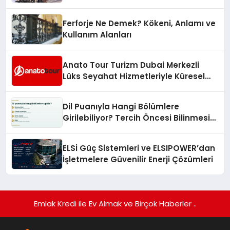
Hedefliyor
Ferforje Ne Demek? Kökeni, Anlamı ve
Kullanım Alanları
Anato Tour Turizm Dubai Merkezli
Lüks Seyahat Hizmetleriyle Küresel
Turizmde Öne Çıkıyor
Dil Puanıyla Hangi Bölümlere
Girilebiliyor? Tercih Öncesi Bilinmesi
Gerekenler
ELSİ Güç Sistemleri ve ELSIPOWER’dan
İşletmelere Güvenilir Enerji Çözümleri
Emlak Kredi ile Ev Almak ve Birçok Haberler ..