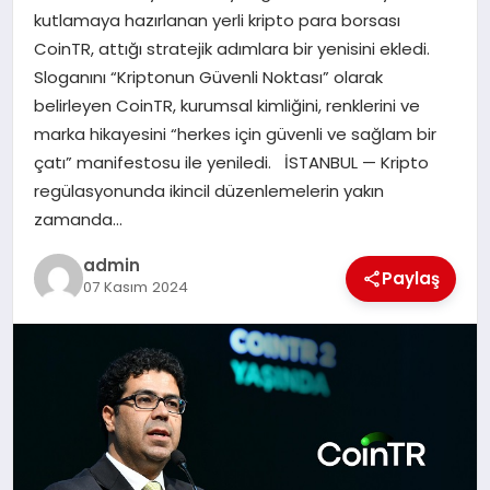
kutlamaya hazırlanan yerli kripto para borsası
CoinTR, attığı stratejik adımlara bir yenisini ekledi.
SIYASET
Sloganını “Kriptonun Güvenli Noktası” olarak
belirleyen CoinTR, kurumsal kimliğini, renklerini ve
SPOR
marka hikayesini “herkes için güvenli ve sağlam bir
çatı” manifestosu ile yeniledi. İSTANBUL — Kripto
TEKNOLOJI
regülasyonunda ikincil düzenlemelerin yakın
zamanda…
YAŞAM
admin
Paylaş
07 Kasım 2024