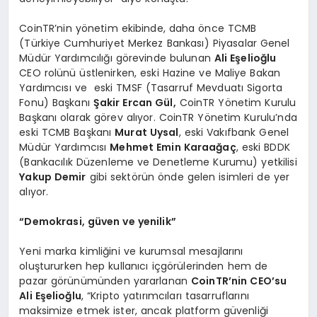
CoinTR’nin yönetim ekibinde, daha önce TCMB
(Türkiye Cumhuriyet Merkez Bankası) Piyasalar Genel
Müdür Yardımcılığı görevinde bulunan
Ali E
ş
elio
ğ
lu
CEO rolünü üstlenirken, eski Hazine ve Maliye Bakan
Yardımcısı ve eski TMSF (Tasarruf Mevduatı Sigorta
Fonu) Başkanı
Ş
akir Ercan G
ü
l,
CoinTR Yönetim Kurulu
Başkanı olarak görev alıyor. CoinTR Yönetim Kurulu’nda
eski TCMB Başkanı
Murat Uysal
, eski Vakıfbank Genel
Müdür Yardımcısı
Mehmet Emin Karaa
ğ
a
ç
, eski BDDK
(Bankacılık Düzenleme ve Denetleme Kurumu) yetkilisi
Yakup Demir
gibi sektörün önde gelen isimleri de yer
alıyor.
“
Demokrasi, g
ü
ven ve yenilik
”
Yeni marka kimliğini ve kurumsal mesajlarını
oluştururken hep kullanıcı içgörülerinden hem de
pazar görünümünden yararlanan
CoinTR’nin CEO’su
Ali E
ş
elio
ğ
lu
, “Kripto yatırımcıları tasarruflarını
maksimize etmek ister, ancak platform güvenliği