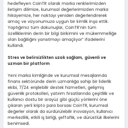
hedefleyen CoinTR olarak marka renklerimizden
iletişim dilimize, kurumsal değerlerimizden marka
hikayemize, her noktayı yeniden değerlendirerek
amaç ve vizyonumuza uygun bir kimlik inşa ettik.
Yaptığımız tüm dokunuşlar, CoinTR’nin tüm
özelliklerinin derin bir bilgi birikimini ve mükemmelliğe
olan bağlılığını yansıtmayı amaçlıyor” ifadelerini
kullandı.
Stres ve belirsizlikten uzak sa
ğ
lam, g
ü
venli ve
uzman bir platform
Yeni marka kimliğinde ve kurumsal mesajlarında
finans sektöründe derin uzmanlığa sahip bir liderlik
ekibi, 7/24 erişilebilir destek hizmetleri, gelişmiş
güvenlik protokolleri, yatırım fırsatlarında çeşitlilik ve
kullanıcı dostu bir arayüz gibi güçlü yönlerini öne
çıkaran yerli kripto para borsası CoinTR, kurumsal
değerler olarak da sürdürülebilir inovasyon, kullanıcı
merkezlilik, etkili iş birliği, şeffaflık, ve dürüstlük ilkelerini
benimsedi.