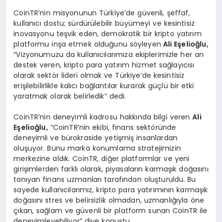
CoinTR’nin misyonunun Türkiye’de güvenli, şeffaf,
kullanıcı dostu; sürdürülebilir büyümeyi ve kesintisiz
inovasyonu teşvik eden, demokratik bir kripto yatırım
platformu inşa etmek olduğunu söyleyen
Ali E
ş
elio
ğ
lu,
“Vizyonumuzu da kullanıcılarımıza ekiplerimizle her an
destek veren, kripto para yatırım hizmet sağlayıcısı
olarak sektör lideri olmak ve Türkiye’de kesintisiz
erişilebilirlikle kalıcı bağlantılar kurarak güçlü bir etki
yaratmak olarak belirledik” dedi.
CoinTR’nin deneyimli kadrosu hakkında bilgi veren
Ali
E
ş
elio
ğ
lu,
“CoinTR’nin ekibi, finans sektöründe
deneyimli ve bürokraside yetişmiş insanlardan
oluşuyor. Bunu marka konumlama stratejimizin
merkezine aldık. CoinTR, diğer platformlar ve yeni
girişimlerden farklı olarak, piyasaların karmaşık doğasını
tanıyan finans uzmanları tarafından oluşturuldu. Bu
sayede kullanıcılarımız, kripto para yatırımının karmaşık
doğasını stres ve belirsizlik olmadan, uzmanlığıyla öne
çıkan, sağlam ve güvenli bir platform sunan CoinTR ile
deneyimleyebiliyor” diye konuştu.