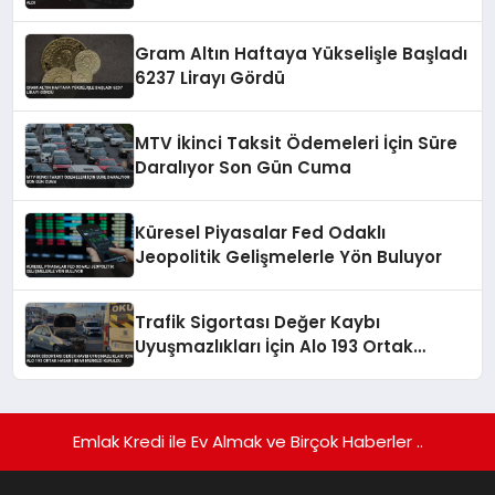
Gram Altın Haftaya Yükselişle Başladı
6237 Lirayı Gördü
MTV İkinci Taksit Ödemeleri İçin Süre
Daralıyor Son Gün Cuma
Küresel Piyasalar Fed Odaklı
Jeopolitik Gelişmelerle Yön Buluyor
Trafik Sigortası Değer Kaybı
Uyuşmazlıkları İçin Alo 193 Ortak
Hasar İhbar Merkezi Kuruldu
Emlak Kredi ile Ev Almak ve Birçok Haberler ..