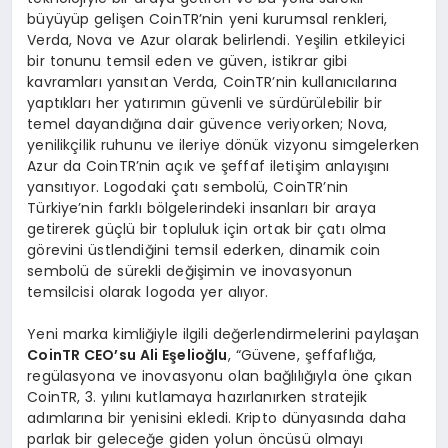
büyüyüp gelişen CoinTR’nin yeni kurumsal renkleri,
Verda, Nova ve Azur olarak belirlendi. Yeşilin etkileyici
bir tonunu temsil eden ve güven, istikrar gibi
kavramları yansıtan Verda, CoinTR’nin kullanıcılarına
yaptıkları her yatırımın güvenli ve sürdürülebilir bir
temel dayandığına dair güvence veriyorken; Nova,
yenilikçilik ruhunu ve ileriye dönük vizyonu simgelerken
Azur da CoinTR’nin açık ve şeffaf iletişim anlayışını
yansıtıyor. Logodaki çatı sembolü, CoinTR’nin
Türkiye’nin farklı bölgelerindeki insanları bir araya
getirerek güçlü bir topluluk için ortak bir çatı olma
görevini üstlendiğini temsil ederken, dinamik coin
sembolü de sürekli değişimin ve inovasyonun
temsilcisi olarak logoda yer alıyor.
Yeni marka kimliğiyle ilgili değerlendirmelerini paylaşan
CoinTR CEO’
su Ali E
ş
elio
ğ
lu
, “Güvene, şeffaflığa,
regülasyona ve inovasyonu olan bağlılığıyla öne çıkan
CoinTR, 3. yılını kutlamaya hazırlanırken stratejik
adımlarına bir yenisini ekledi. Kripto dünyasında daha
parlak bir geleceğe giden yolun öncüsü olmayı