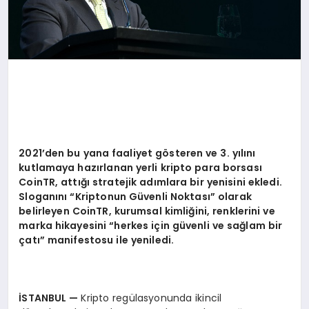
2021’
den bu yana faaliyet g
ö
steren ve 3. y
ı
l
ı
n
ı
kutlamaya haz
ı
rlanan yerli kripto para borsas
ı
CoinTR, attığı
stratejik ad
ı
mlara bir yenisini ekledi.
Slogan
ı
n
ı “
Kriptonun G
ü
venli Noktas
ı”
olarak
belirleyen CoinTR, kurumsal kimli
ğ
ini, renklerini ve
marka hikayesini
“
herkes i
ç
in g
ü
venli ve sa
ğ
lam bir
ç
at
ı”
manifestosu ile yeniledi.
İ
STANBUL
—
Kripto regülasyonunda ikincil