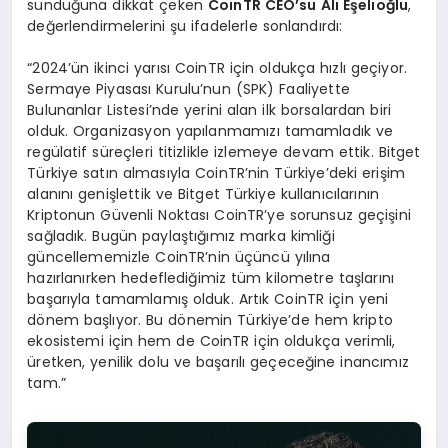
sunduğuna dikkat çeken
CoinTR CEO’su Ali E
ş
elio
ğ
lu
,
değerlendirmelerini şu ifadelerle sonlandırdı:
“2024’ün ikinci yarısı CoinTR için oldukça hızlı geçiyor.
Sermaye Piyasası Kurulu’nun (SPK) Faaliyette
Bulunanlar Listesi’nde yerini alan ilk borsalardan biri
olduk. Organizasyon yapılanmamızı tamamladık ve
regülatif süreçleri titizlikle izlemeye devam ettik. Bitget
Türkiye satın almasıyla CoinTR’nin Türkiye’deki erişim
alanını genişlettik ve Bitget Türkiye kullanıcılarının
Kriptonun Güvenli Noktası CoinTR’ye sorunsuz geçişini
sağladık. Bugün paylaştığımız marka kimliği
güncellememizle CoinTR’nin üçüncü yılına
hazırlanırken hedeflediğimiz tüm kilometre taşlarını
başarıyla tamamlamış olduk. Artık CoinTR için yeni
dönem başlıyor. Bu dönemin Türkiye’de hem kripto
ekosistemi için hem de CoinTR için oldukça verimli,
üretken, yenilik dolu ve başarılı geçeceğine inancımız
tam.”