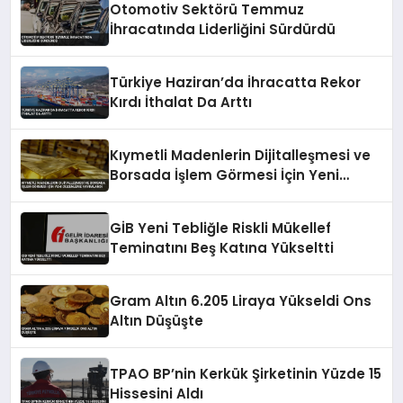
Otomotiv Sektörü Temmuz
İhracatında Liderliğini Sürdürdü
Türkiye Haziran’da İhracatta Rekor
Kırdı İthalat Da Arttı
Kıymetli Madenlerin Dijitalleşmesi ve
Borsada İşlem Görmesi İçin Yeni
Düzenleme Yayımlandı
GİB Yeni Tebliğle Riskli Mükellef
Teminatını Beş Katına Yükseltti
Gram Altın 6.205 Liraya Yükseldi Ons
Altın Düşüşte
TPAO BP’nin Kerkük Şirketinin Yüzde 15
Hissesini Aldı