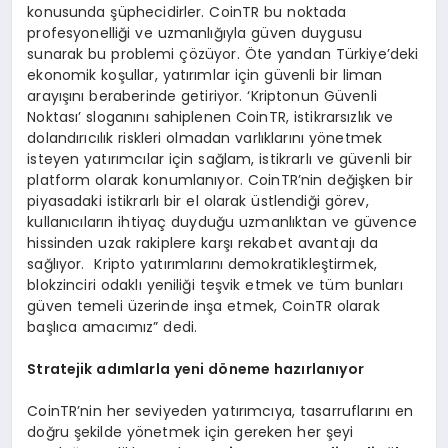
konusunda şüphecidirler. CoinTR bu noktada
profesyonelliği ve uzmanlığıyla güven duygusu
sunarak bu problemi çözüyor. Öte yandan Türkiye’deki
ekonomik koşullar, yatırımlar için güvenli bir liman
arayışını beraberinde getiriyor. ‘Kriptonun Güvenli
Noktası’ sloganını sahiplenen CoinTR, istikrarsızlık ve
dolandırıcılık riskleri olmadan varlıklarını yönetmek
isteyen yatırımcılar için sağlam, istikrarlı ve güvenli bir
platform olarak konumlanıyor. CoinTR’nin değişken bir
piyasadaki istikrarlı bir el olarak üstlendiği görev,
kullanıcıların ihtiyaç duyduğu uzmanlıktan ve güvence
hissinden uzak rakiplere karşı rekabet avantajı da
sağlıyor. Kripto yatırımlarını demokratikleştirmek,
blokzinciri odaklı yeniliği teşvik etmek ve tüm bunları
güven temeli üzerinde inşa etmek, CoinTR olarak
başlıca amacımız” dedi.
Stratejik ad
ı
mlarla yeni d
ö
neme haz
ı
rlan
ı
yor
CoinTR’nin her seviyeden yatırımcıya, tasarruflarını en
doğru şekilde yönetmek için gereken her şeyi