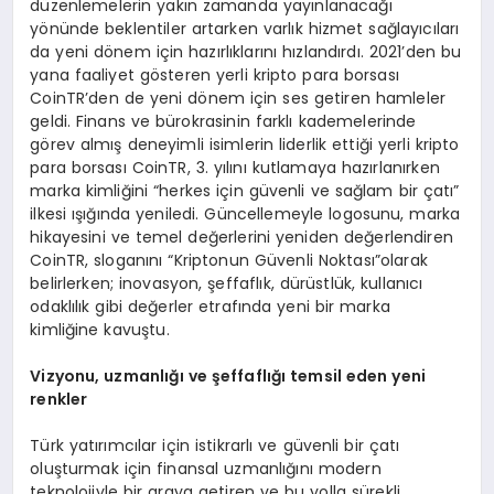
düzenlemelerin yakın zamanda yayınlanacağı
yönünde beklentiler artarken varlık hizmet sağlayıcıları
da yeni dönem için hazırlıklarını hızlandırdı. 2021’den bu
yana faaliyet gösteren yerli kripto para borsası
CoinTR’den de yeni dönem için ses getiren hamleler
geldi. Finans ve bürokrasinin farklı kademelerinde
görev almış deneyimli isimlerin liderlik ettiği yerli kripto
para borsası CoinTR, 3. yılını kutlamaya hazırlanırken
marka kimliğini “herkes için güvenli ve sağlam bir çatı”
ilkesi ışığında yeniledi. Güncellemeyle logosunu, marka
hikayesini ve temel değerlerini yeniden değerlendiren
CoinTR, sloganını “Kriptonun Güvenli Noktası”olarak
belirlerken; inovasyon, şeffaflık, dürüstlük, kullanıcı
odaklılık gibi değerler etrafında yeni bir marka
kimliğine kavuştu.
Vizyonu, uzmanl
ığı ve ş
effafl
ığı
temsil eden yeni
renkler
Türk yatırımcılar için istikrarlı ve güvenli bir çatı
oluşturmak için finansal uzmanlığını modern
teknolojiyle bir araya getiren ve bu yolla sürekli