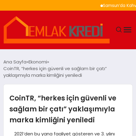
Samsun’da Kahvaltı Nere
GÜNDEM
Ana Sayfa
Ekonomi
CoinTR, “herkes için güvenli ve sağlam bir çatı”
EKONOMI
yaklaşımıyla marka kimliğini yeniledi
DÜNYA
CoinTR, “herkes için güvenli ve
EĞITIM
sağlam bir çatı” yaklaşımıyla
marka kimliğini yeniledi
MAGAZIN
2021’den bu yana faaliyet gösteren ve 3. yılını
SAĞLIK