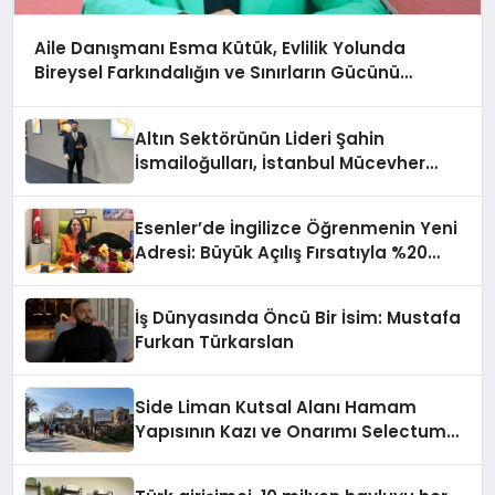
Aile Danışmanı Esma Kütük, Evlilik Yolunda
Bireysel Farkındalığın ve Sınırların Gücünü
Anlatıyor
Altın Sektörünün Lideri Şahin
İsmailoğulları, İstanbul Mücevher
Fuarı’nda Parladı ￼
Esenler’de İngilizce Öğrenmenin Yeni
Adresi: Büyük Açılış Fırsatıyla %20
İndirim!
İş Dünyasında Öncü Bir İsim: Mustafa
Furkan Türkarslan
Side Liman Kutsal Alanı Hamam
Yapısının Kazı ve Onarımı Selectum
Hotels&Resorts’un da Katkılarıyla
Tamamlandı