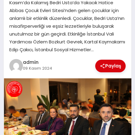
Kasım’da Kalamış Bedri Usta’da Yakacık Hatice
Abbas Çocuk Evleri Sitesi’nden gelen çocuklar için
SIYASET
anlamlı bir etkinlik düzenledi. Çocuklar, Bedri Usta’nın
misafirperverliği ve eşsiz lezzetleriyle buluşarak
SPOR
unutulmaz bir gün geçirdi. Etkinliğe İstanbul Vali
Yardımcısı Özlem Bozkurt Gevrek, Kartal Kaymakamı
TEKNOLOJI
Edip Çakıcı, İstanbul Sosyal Hizmetler…
admin
YAŞAM
Paylaş
09 Kasım 2024