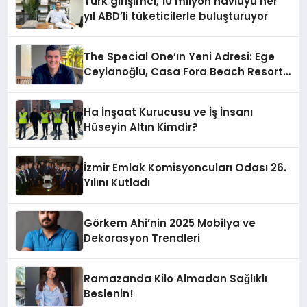
Türk girişimci, 10 milyon havluyu her
yıl ABD’li tüketicilerle buluşturuyor
The Special One’ın Yeni Adresi: Ege
Ceylanoğlu, Casa Fora Beach Resort
Hotel’i Zirveye Taşımaya Geliyor!
Ha İnşaat Kurucusu ve İş İnsanı
Hüseyin Altın Kimdir?
İzmir Emlak Komisyoncuları Odası 26.
Yılını Kutladı
Görkem Ahi’nin 2025 Mobilya ve
Dekorasyon Trendleri
Ramazanda Kilo Almadan Sağlıklı
Beslenin!