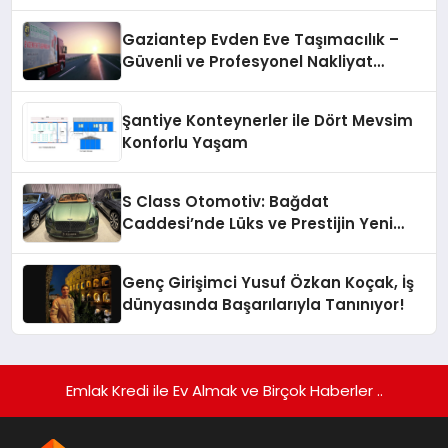
Gaziantep Evden Eve Taşımacılık –
Güvenli ve Profesyonel Nakliyat
Hizmeti
Şantiye Konteynerler ile Dört Mevsim
Konforlu Yaşam
S Class Otomotiv: Bağdat
Caddesi’nde Lüks ve Prestijin Yeni
Adresi
Genç Girişimci Yusuf Özkan Koçak, İş
dünyasında Başarılarıyla Tanınıyor!
Emlak Kredi ile Ev Almak ve Birçok Haberler ..