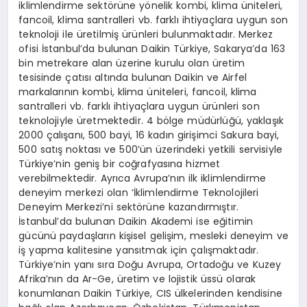
iklimlendirme sektörüne yönelik kombi, klima üniteleri,
fancoil, klima santralleri vb. farklı ihtiyaçlara uygun son
teknoloji ile üretilmiş ürünleri bulunmaktadır. Merkez
ofisi İstanbul’da bulunan Daikin Türkiye, Sakarya’da 163
bin metrekare alan üzerine kurulu olan üretim
tesisinde çatısı altında bulunan Daikin ve Airfel
markalarının kombi, klima üniteleri, fancoil, klima
santralleri vb. farklı ihtiyaçlara uygun ürünleri son
teknolojiyle üretmektedir. 4 bölge müdürlüğü, yaklaşık
2000 çalışanı, 500 bayi, 16 kadın girişimci Sakura bayi,
500 satış noktası ve 500’ün üzerindeki yetkili servisiyle
Türkiye’nin geniş bir coğrafyasına hizmet
verebilmektedir. Ayrıca Avrupa’nın ilk iklimlendirme
deneyim merkezi olan ‘İklimlendirme Teknolojileri
Deneyim Merkezi’ni sektörüne kazandırmıştır.
İstanbul’da bulunan Daikin Akademi ise eğitimin
gücünü paydaşların kişisel gelişim, mesleki deneyim ve
iş yapma kalitesine yansıtmak için çalışmaktadır.
Türkiye’nin yanı sıra Doğu Avrupa, Ortadoğu ve Kuzey
Afrika’nın da Ar-Ge, üretim ve lojistik üssü olarak
konumlanan Daikin Türkiye, CIS ülkelerinden kendisine