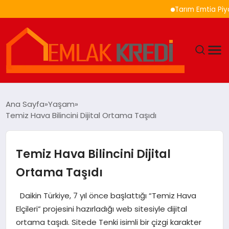
Tarım Emtia Piyasasında 
GÜNDEM
Ana Sayfa
Yaşam
Temiz Hava Bilincini Dijital Ortama Taşıdı
EKONOMI
DÜNYA
Temiz Hava Bilincini Dijital
Ortama Taşıdı
EĞITIM
Daikin Türkiye, 7 yıl önce başlattığı “Temiz Hava
MAGAZIN
Elçileri” projesini hazırladığı web sitesiyle dijital
ortama taşıdı. Sitede Tenki isimli bir çizgi karakter
SAĞLIK