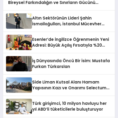
Bireysel Farkındalığın ve Sınırların Gücünü
Anlatıyor
Altın Sektörünün Lideri Şahin
İsmailoğulları, İstanbul Mücevher
Fuarı’nda Parladı ￼
Esenler’de İngilizce Öğrenmenin Yeni
Adresi: Büyük Açılış Fırsatıyla %20
İndirim!
İş Dünyasında Öncü Bir İsim: Mustafa
Furkan Türkarslan
Side Liman Kutsal Alanı Hamam
Yapısının Kazı ve Onarımı Selectum
Hotels&Resorts’un da Katkılarıyla
Tamamlandı
Türk girişimci, 10 milyon havluyu her
yıl ABD’li tüketicilerle buluşturuyor