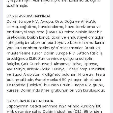
iyileştirilmiştir. Alüminyum profiller kullanılarak ağırlık
azaltılmıştır.
DAIKIN AVRUPA HAKKINDA
Daikin Europe N.V., Avrupa, Orta Doğu ve Afrika’da
ısıtma, soğutma, havalandırma, hava temizleme ve
endüstriyel soğutma (HVAC-R) teknolojisinin lider bir
üreticisidir. Daikin konut, ticari ve endüstriyel amaçlar
için geniş bir ekipman portföyü ve bakım hizmetlerinin
yanı sıra anahtar teslim çözümler tasarlar, üretir ve
müşterilerine sunar. Daikin Europe N.V. 59‘dan fazla iş
ortaklığında 13.800’ün üzerinde çalışana sahiptir.
Belçika, Çek Cumhuriyeti, Almanya, İtalya, İspanya,
Avusturya, Birleşik Krallık, Türkiye, Birleşik Arap Emirlikleri
ve Suudi Arabistan Krallığı’nda bulunan 14 üretim tesisi
bulunmaktadır. Genel merkezi 50 yılı aşkın bir süredir
Ostend’de (Belçika) bulunan Daikin Europe N.V. grubu,
küresel Daikin Industries grubunun bir yan kuruluşudur.
DAIKIN JAPONYA HAKKINDA
Japonya’nın Osaka şehrinde 1924 yılında kurulan, 100
yıllık geçmişe sahip Daikin Industries (DIL), 98 binden