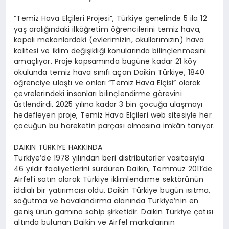
“Temiz Hava Elçileri Projesi”, Türkiye genelinde 5 ila 12
yaş aralığındaki ilköğretim öğrencilerini temiz hava,
kapalı mekanlardaki (evlerimizin, okullarımızın) hava
kalitesi ve iklim değişikliği konularında bilinçlenmesini
amaçlıyor. Proje kapsamında bugüne kadar 21 köy
okulunda temiz hava sınıfı açan Daikin Türkiye, 1840
öğrenciye ulaştı ve onları “Temiz Hava Elçisi” olarak
çevrelerindeki insanları bilinçlendirme görevini
üstlendirdi. 2025 yılına kadar 3 bin çocuğa ulaşmayı
hedefleyen proje, Temiz Hava Elçileri web sitesiyle her
çocuğun bu hareketin parçası olmasına imkân tanıyor.
DAIKIN TÜRKİYE HAKKINDA
Türkiye’de 1978 yılından beri distribütörler vasıtasıyla
46 yıldır faaliyetlerini sürdüren Daikin, Temmuz 2011’de
Airfel’i satın alarak Türkiye iklimlendirme sektörünün
iddialı bir yatırımcısı oldu. Daikin Türkiye bugün ısıtma,
soğutma ve havalandırma alanında Türkiye’nin en
geniş ürün gamına sahip şirketidir. Daikin Türkiye çatısı
altında bulunan Daikin ve Airfel markalarının