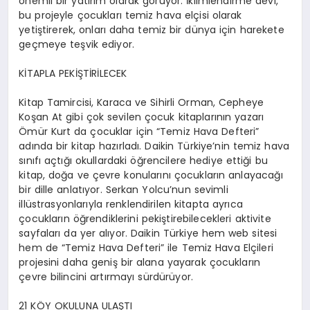
önemli bir yatırım olarak görüyor. İklimlendirme devi,
bu projeyle çocukları temiz hava elçisi olarak
yetiştirerek, onları daha temiz bir dünya için harekete
geçmeye teşvik ediyor.
KİTAPLA PEKİŞTİRİLECEK
Kitap Tamircisi, Karaca ve Sihirli Orman, Cepheye
Koşan At gibi çok sevilen çocuk kitaplarının yazarı
Ömür Kurt da çocuklar için “Temiz Hava Defteri”
adında bir kitap hazırladı. Daikin Türkiye’nin temiz hava
sınıfı açtığı okullardaki öğrencilere hediye ettiği bu
kitap, doğa ve çevre konularını çocukların anlayacağı
bir dille anlatıyor. Serkan Yolcu’nun sevimli
illüstrasyonlarıyla renklendirilen kitapta ayrıca
çocukların öğrendiklerini pekiştirebilecekleri aktivite
sayfaları da yer alıyor. Daikin Türkiye hem web sitesi
hem de “Temiz Hava Defteri” ile Temiz Hava Elçileri
projesini daha geniş bir alana yayarak çocukların
çevre bilincini artırmayı sürdürüyor.
21 KÖY OKULUNA ULAŞTI