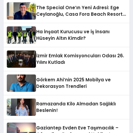
The Special One’ın Yeni Adresi: Ege
Ceylanoğlu, Casa Fora Beach Resort
Hotel’i Zirveye Taşımaya Geliyor!
Ha İnşaat Kurucusu ve İş İnsanı
Hüseyin Altın Kimdir?
İzmir Emlak Komisyoncuları Odası 26.
Yılını Kutladı
Görkem Ahi’nin 2025 Mobilya ve
Dekorasyon Trendleri
Ramazanda Kilo Almadan Sağlıklı
Beslenin!
Gaziantep Evden Eve Taşımacılık –