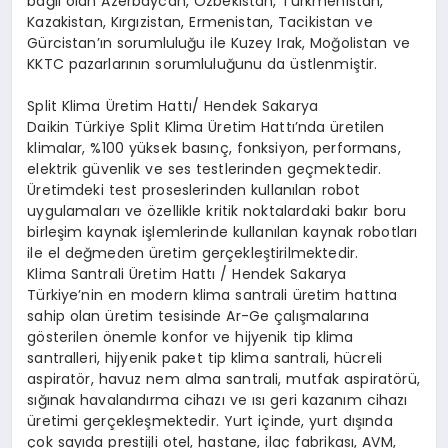
bağlı olan Azerbaycan, Özbekistan, Türkmenistan,
Kazakistan, Kırgızistan, Ermenistan, Tacikistan ve
Gürcistan’ın sorumluluğu ile Kuzey Irak, Moğolistan ve
KKTC pazarlarının sorumluluğunu da üstlenmiştir.
Split Klima Üretim Hattı/ Hendek Sakarya
Daikin Türkiye Split Klima Üretim Hattı’nda üretilen
klimalar, %100 yüksek basınç, fonksiyon, performans,
elektrik güvenlik ve ses testlerinden geçmektedir.
Üretimdeki test proseslerinden kullanılan robot
uygulamaları ve özellikle kritik noktalardaki bakır boru
birleşim kaynak işlemlerinde kullanılan kaynak robotları
ile el değmeden üretim gerçekleştirilmektedir.
Klima Santrali Üretim Hattı / Hendek Sakarya
Türkiye’nin en modern klima santrali üretim hattına
sahip olan üretim tesisinde Ar-Ge çalışmalarına
gösterilen önemle konfor ve hijyenik tip klima
santralleri, hijyenik paket tip klima santrali, hücreli
aspiratör, havuz nem alma santrali, mutfak aspiratörü,
sığınak havalandırma cihazı ve ısı geri kazanım cihazı
üretimi gerçekleşmektedir. Yurt içinde, yurt dışında
çok sayıda prestijli otel, hastane, ilaç fabrikası, AVM,