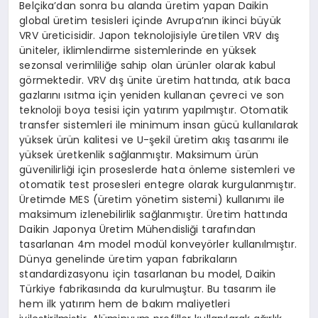
Belçika’dan sonra bu alanda üretim yapan Daikin
global üretim tesisleri içinde Avrupa’nın ikinci büyük
VRV üreticisidir. Japon teknolojisiyle üretilen VRV dış
üniteler, iklimlendirme sistemlerinde en yüksek
sezonsal verimliliğe sahip olan ürünler olarak kabul
görmektedir. VRV dış ünite üretim hattında, atık baca
gazlarını ısıtma için yeniden kullanan çevreci ve son
teknoloji boya tesisi için yatırım yapılmıştır. Otomatik
transfer sistemleri ile minimum insan gücü kullanılarak
yüksek ürün kalitesi ve U-şekil üretim akış tasarımı ile
yüksek üretkenlik sağlanmıştır. Maksimum ürün
güvenilirliği için proseslerde hata önleme sistemleri ve
otomatik test prosesleri entegre olarak kurgulanmıştır.
Üretimde MES (üretim yönetim sistemi) kullanımı ile
maksimum izlenebilirlik sağlanmıştır. Üretim hattında
Daikin Japonya Üretim Mühendisliği tarafından
tasarlanan 4m model modül konveyörler kullanılmıştır.
Dünya genelinde üretim yapan fabrikaların
standardizasyonu için tasarlanan bu model, Daikin
Türkiye fabrikasında da kurulmuştur. Bu tasarım ile
hem ilk yatırım hem de bakım maliyetleri