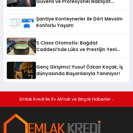
Güvenli ve Profesyonel Nakliyat
Hizmeti
Şantiye Konteynerler ile Dört Mevsim
Konforlu Yaşam
S Class Otomotiv: Bağdat
Caddesi’nde Lüks ve Prestijin Yeni
Adresi
Genç Girişimci Yusuf Özkan Koçak, İş
dünyasında Başarılarıyla Tanınıyor!
Emlak Kredi ile Ev Almak ve Birçok Haberler ..