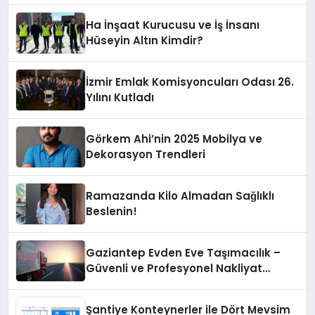
Ha İnşaat Kurucusu ve İş İnsanı
Hüseyin Altın Kimdir?
İzmir Emlak Komisyoncuları Odası 26.
Yılını Kutladı
Görkem Ahi’nin 2025 Mobilya ve
Dekorasyon Trendleri
Ramazanda Kilo Almadan Sağlıklı
Beslenin!
Gaziantep Evden Eve Taşımacılık –
Güvenli ve Profesyonel Nakliyat
Hizmeti
Şantiye Konteynerler ile Dört Mevsim