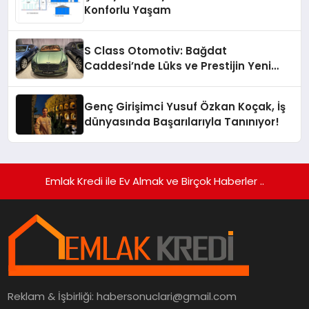
Konforlu Yaşam
S Class Otomotiv: Bağdat
Caddesi’nde Lüks ve Prestijin Yeni
Adresi
Genç Girişimci Yusuf Özkan Koçak, İş
dünyasında Başarılarıyla Tanınıyor!
Emlak Kredi ile Ev Almak ve Birçok Haberler ..
Reklam & İşbirliği:
habersonuclari@gmail.com