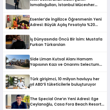
İsmailoğulları, İstanbul Mücevher
Fuarı’nda Parladı ￼
Esenler’de İngilizce Öğrenmenin Yeni
Adresi: Büyük Açılış Fırsatıyla %20
İndirim!
İş Dünyasında Öncü Bir İsim: Mustafa
Furkan Türkarslan
Side Liman Kutsal Alanı Hamam
Yapısının Kazı ve Onarımı Selectum
Hotels&Resorts’un da Katkılarıyla
Tamamlandı
Türk girişimci, 10 milyon havluyu her
yıl ABD’li tüketicilerle buluşturuyor
The Special One’ın Yeni Adresi: Ege
Ceylanoğlu, Casa Fora Beach Resort
Hotel’i Zirveye Taşımaya Geliyor!