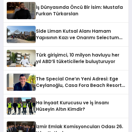
İş Dünyasında Öncü Bir İsim: Mustafa
Furkan Türkarslan
Side Liman Kutsal Alanı Hamam
Yapısının Kazı ve Onarımı Selectum
Hotels&Resorts’un da Katkılarıyla
Tamamlandı
Türk girişimci, 10 milyon havluyu her
yıl ABD’li tüketicilerle buluşturuyor
The Special One’ın Yeni Adresi: Ege
Ceylanoğlu, Casa Fora Beach Resort
Hotel’i Zirveye Taşımaya Geliyor!
Ha İnşaat Kurucusu ve İş İnsanı
Hüseyin Altın Kimdir?
İzmir Emlak Komisyoncuları Odası 26.