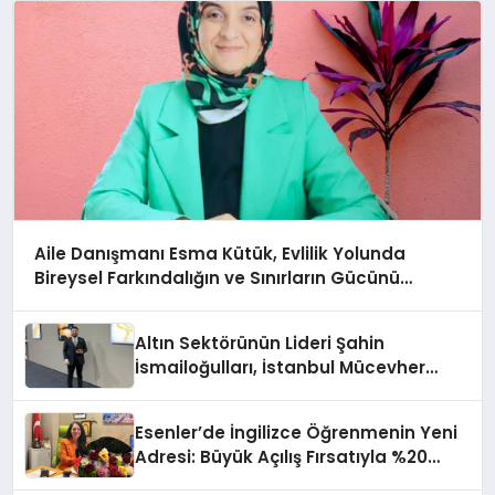
Aile Danışmanı Esma Kütük, Evlilik Yolunda
Bireysel Farkındalığın ve Sınırların Gücünü
Anlatıyor
Altın Sektörünün Lideri Şahin
İsmailoğulları, İstanbul Mücevher
Fuarı’nda Parladı ￼
Esenler’de İngilizce Öğrenmenin Yeni
Adresi: Büyük Açılış Fırsatıyla %20
İndirim!