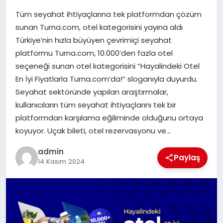
Tüm seyahat ihtiyaçlarına tek platformdan çözüm
SIYASET
sunan Turna.com, otel kategorisini yayına aldı
Türkiye’nin hızla büyüyen çevrimiçi seyahat
SPOR
platformu Turna.com, 10.000’den fazla otel
seçeneği sunan otel kategorisini “Hayalindeki Otel
TEKNOLOJI
En İyi Fiyatlarla Turna.com’da!” sloganıyla duyurdu.
Seyahat sektöründe yapılan araştırmalar,
YAŞAM
kullanıcıların tüm seyahat ihtiyaçlarını tek bir
platformdan karşılama eğiliminde olduğunu ortaya
koyuyor. Uçak bileti, otel rezervasyonu ve…
admin
Paylaş
14 Kasım 2024