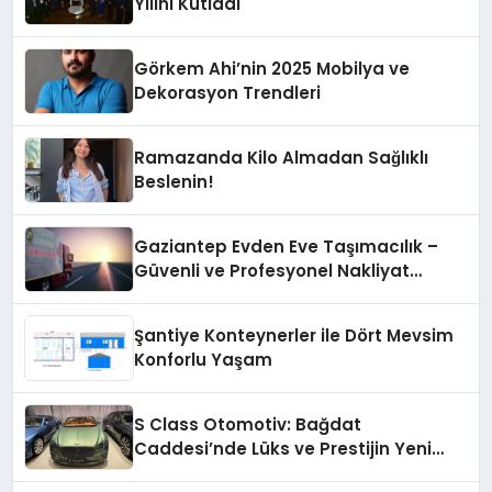
Yılını Kutladı
Görkem Ahi’nin 2025 Mobilya ve
Dekorasyon Trendleri
Ramazanda Kilo Almadan Sağlıklı
Beslenin!
Gaziantep Evden Eve Taşımacılık –
Güvenli ve Profesyonel Nakliyat
Hizmeti
Şantiye Konteynerler ile Dört Mevsim
Konforlu Yaşam
S Class Otomotiv: Bağdat
Caddesi’nde Lüks ve Prestijin Yeni
Adresi