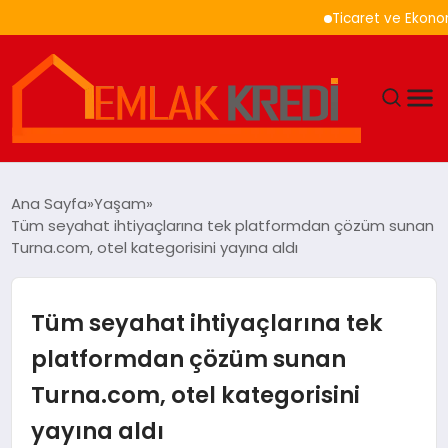
Ticaret ve Ekonomik Ku
GÜNDEM
Ana Sayfa
Yaşam
Tüm seyahat ihtiyaçlarına tek platformdan çözüm sunan
EKONOMI
Turna.com, otel kategorisini yayına aldı
DÜNYA
Tüm seyahat ihtiyaçlarına tek
EĞITIM
platformdan çözüm sunan
Turna.com, otel kategorisini
MAGAZIN
yayına aldı
SAĞLIK