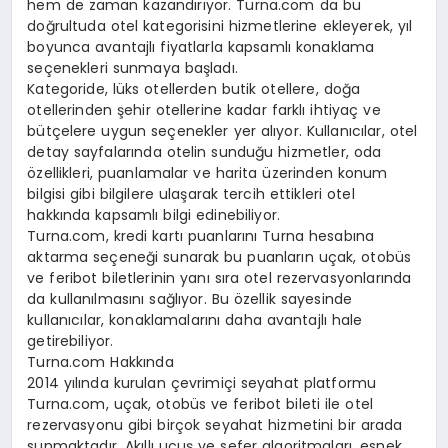
hem de zaman kazandırıyor. Turna.com da bu
doğrultuda otel kategorisini hizmetlerine ekleyerek, yıl
boyunca avantajlı fiyatlarla kapsamlı konaklama
seçenekleri sunmaya başladı.
Kategoride, lüks otellerden butik otellere, doğa
otellerinden şehir otellerine kadar farklı ihtiyaç ve
bütçelere uygun seçenekler yer alıyor. Kullanıcılar, otel
detay sayfalarında otelin sunduğu hizmetler, oda
özellikleri, puanlamalar ve harita üzerinden konum
bilgisi gibi bilgilere ulaşarak tercih ettikleri otel
hakkında kapsamlı bilgi edinebiliyor.
Turna.com, kredi kartı puanlarını Turna hesabına
aktarma seçeneği sunarak bu puanların uçak, otobüs
ve feribot biletlerinin yanı sıra otel rezervasyonlarında
da kullanılmasını sağlıyor. Bu özellik sayesinde
kullanıcılar, konaklamalarını daha avantajlı hale
getirebiliyor.
Turna.com Hakkında
2014 yılında kurulan çevrimiçi seyahat platformu
Turna.com, uçak, otobüs ve feribot bileti ile otel
rezervasyonu gibi birçok seyahat hizmetini bir arada
sunmaktadır. Akıllı uçuş ve sefer algoritmaları, esnek